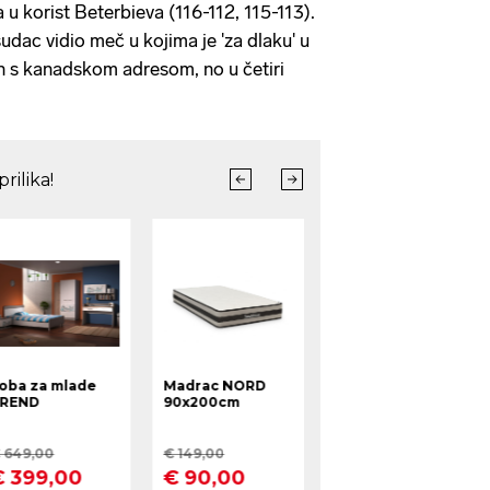
u korist Beterbieva (116-112, 115-113).
udac vidio meč u kojima je 'za dlaku' u
en s kanadskom adresom, no u četiri