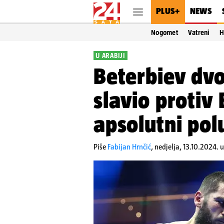
PLUS+
NEWS
Nogomet
Vatreni
H
U ARABIJI
Beterbiev dv
slavio protiv 
apsolutni pol
Piše
Fabijan Hrnčić
,
nedjelja, 13.10.2024. u