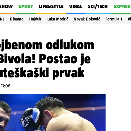
SHOW
SPORT
LIFE&STYLE
VIRAL
SCI/TECH
EXPRES
NL
Dinamo
Hajduk
Luka Modrić
Novak Đoković
Formula 1
V
ojbenom odlukom
Bivola! Postao je
uteškaški prvak
 11:06