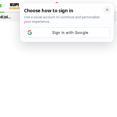
S
PRIJAVA
idi još…