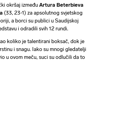
čki okršaj između
Artura Beterbieva
la
(33, 23-1) za apsolutnog svjetskog
riji, a borci su publici u Saudijskoj
edstavu i odradili svih 12 rundi.
o koliko je talentirani boksač, dok je
rstinu i snagu. Iako su mnogi gledatelji
avio u ovom meču, suci su odlučili da to