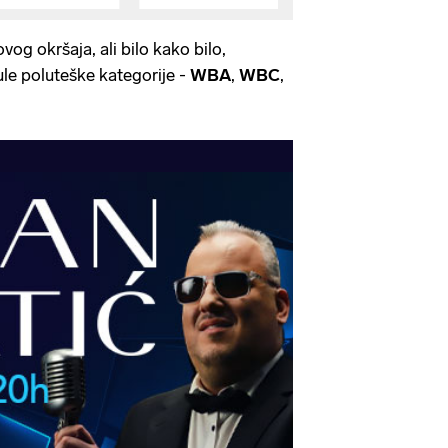
ovog okršaja, ali bilo kako bilo,
ule poluteške kategorije -
WBA
,
WBC
,