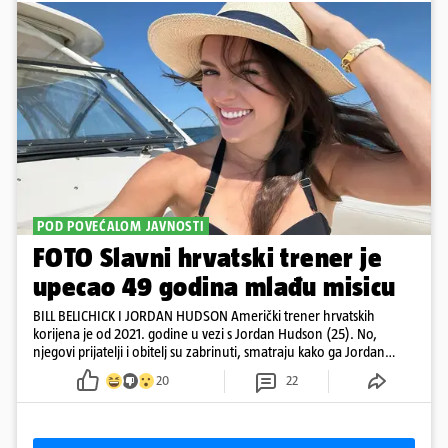
POD POVEĆALOM JAVNOSTI
FOTO Slavni hrvatski trener je
upecao 49 godina mlađu misicu
BILL BELICHICK I JORDAN HUDSON Američki trener hrvatskih
korijena je od 2021. godine u vezi s Jordan Hudson (25). No,
njegovi prijatelji i obitelj su zabrinuti, smatraju kako ga Jordan
kontrolira
20
22