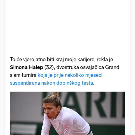
To će vjerojatno biti kraj moje karijere, rekla je
Simona Halep
(32), dvostruka osvajačica Grand
slam turnira
koja je prije nekoliko mjeseci
suspendirana nakon dopinškog testa.