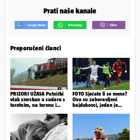
Prati naše kanale
Preporučeni članci
PRIZORI UŽASA Putnički
FOTO Sjećate li se mene?
vlak smrskan u sudaru s
Ovo su zaboravljeni
teretnim, na terenu i
hajdukovci, jedan je
helikopter hitne
napuhao 3,3 promila...