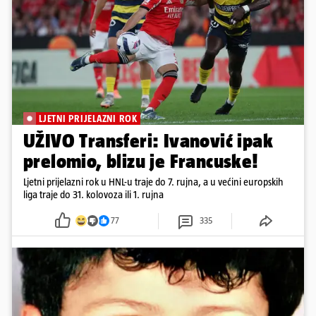
LJETNI PRIJELAZNI ROK
UŽIVO Transferi: Ivanović ipak
prelomio, blizu je Francuske!
Ljetni prijelazni rok u HNL-u traje do 7. rujna, a u većini europskih
liga traje do 31. kolovoza ili 1. rujna
77
335