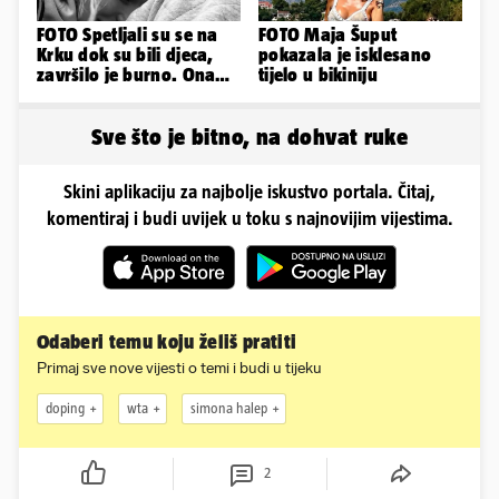
FOTO Spetljali su se na
FOTO Maja Šuput
Krku dok su bili djeca,
pokazala je isklesano
završilo je burno. Ona
tijelo u bikiniju
sad želi 50 milijuna eura
Sve što je bitno, na dohvat ruke
Skini aplikaciju za najbolje iskustvo portala. Čitaj,
komentiraj i budi uvijek u toku s najnovijim vijestima.
Odaberi temu koju želiš pratiti
Primaj sve nove vijesti o temi i budi u tijeku
doping
wta
simona halep
2