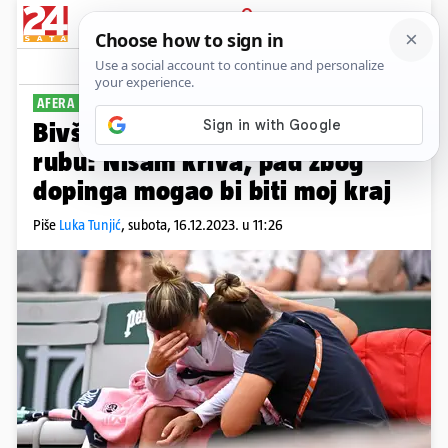
PRIJAVA
Sport
Komentari
2
AFERA DOPING
Bivša osvajačica Grand slama na
rubu: Nisam kriva, pad zbog
dopinga mogao bi biti moj kraj
Piše
Luka Tunjić
,
subota, 16.12.2023. u 11:26