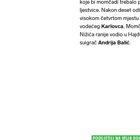
koje bi momčadi trebalo 
ljestvice. Nakon deset od
visokom četvrtom
mjestu 
vodećeg
Karlovca
. Mom
Nižića ranije vodio u Hajd
suigrač
Andrija Balić
.
PODSJETILI NA VELIK D