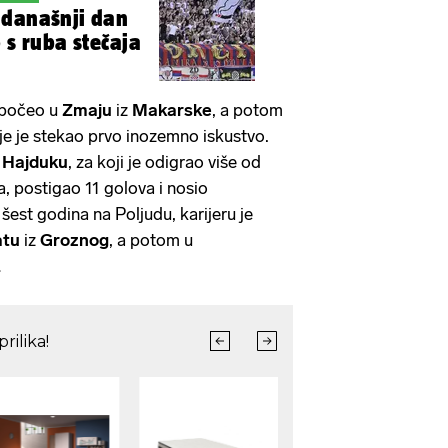
 današnji dan
 s ruba stečaja
apočeo u
Zmaju
iz
Makarske
, a potom
dje je stekao prvo inozemno iskustvo.
u
Hajduku
, za koji je odigrao više od
a, postigao 11
golova i nosio
šest godina na Poljudu, karijeru je
atu
iz
Groznog
, a potom u
.