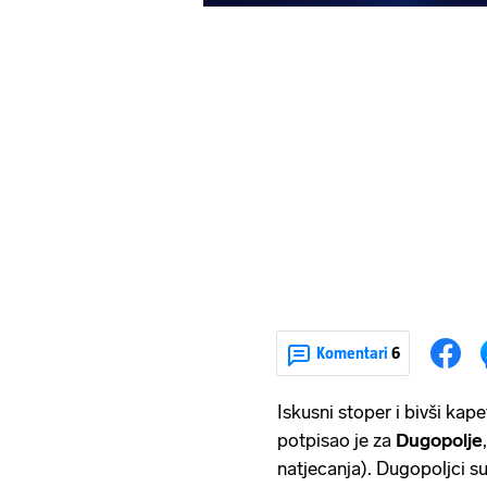
Komentari
6
Iskusni stoper i bivši ka
potpisao je za
Dugopolje
natjecanja). Dugopoljci su