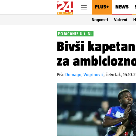
PLUS+
NEWS
Nogomet
Vatreni
H
POJAČANJE U 1. NL
Bivši kapeta
za ambiciozno
Piše
Domagoj Vugrinović
,
četvrtak, 16.10.