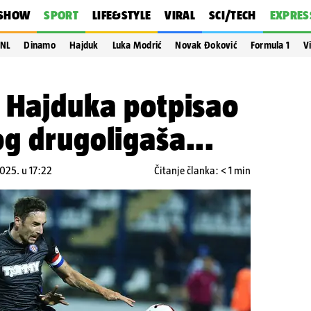
SHOW
SPORT
LIFE&STYLE
VIRAL
SCI/TECH
EXPRES
NL
Dinamo
Hajduk
Luka Modrić
Novak Đoković
Formula 1
V
n Hajduka potpisao
g drugoligaša...
2025. u 17:22
Čitanje članka: < 1 min