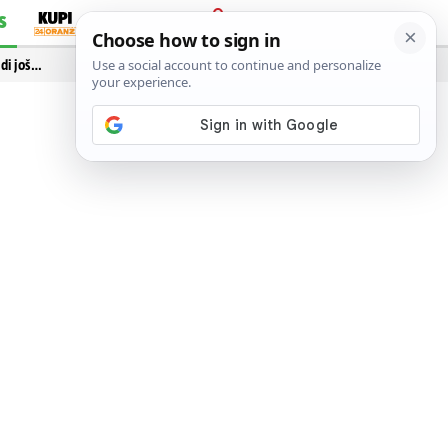
S
PRIJAVA
idi još…