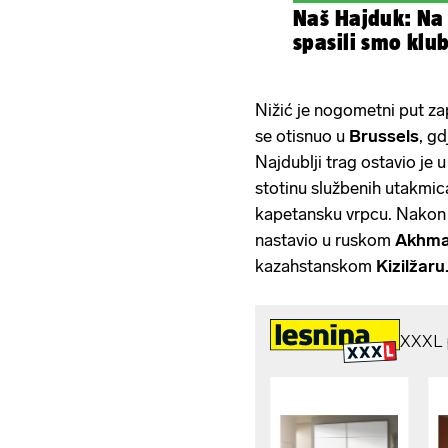
Naš Hajduk: Na
spasili smo klub
Nižić je nogometni put z
se otisnuo u
Brussels
, g
Najdublji trag ostavio je 
stotinu službenih utakmic
kapetansku
vrpcu. Nakon 
nastavio u ruskom
Akhm
kazahstanskom
Kizilžaru