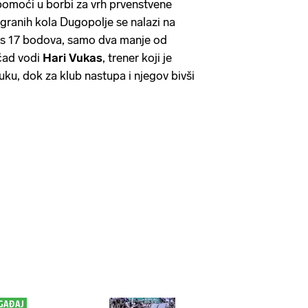
pomoći u borbi za vrh prvenstvene
igranih kola Dugopolje se nalazi na
s 17
bodova, samo dva
manje
od
čad vodi
Hari Vukas
, trener koji je
uku, dok za klub nastupa i njegov bivši
OGAĐAJ