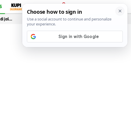
S
PRIJAVA
idi još…