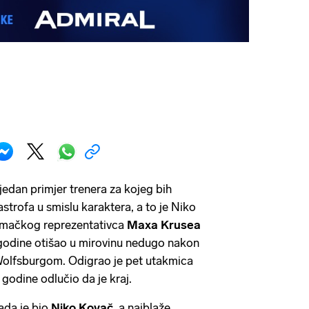
jedan primjer trenera za kojeg bih
strofa u smislu karaktera, a to je Niko
jemačkog reprezentativca
Maxa Krusea
 godine otišao u mirovinu nedugo nakon
 Wolfsburgom. Odigrao je pet utakmica
godine odlučio da je kraj.
ada je bio
Niko Kovač,
a najblaže