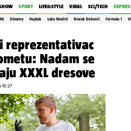
SHOW
SPORT
LIFE&STYLE
VIRAL
SCI/TECH
EXPRES
NL
Dinamo
Hajduk
Luka Modrić
Novak Đoković
Formula 1
V
i reprezentativac
gometu: Nadam se
maju XXXL dresove
u 10:27