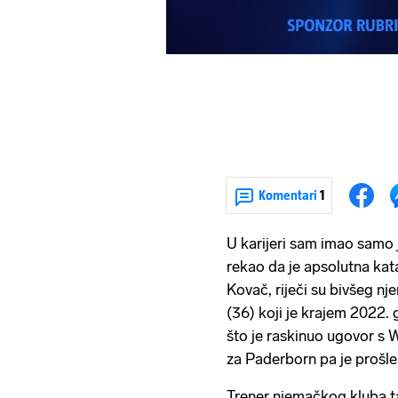
Komentari
1
U karijeri sam imao samo 
rekao da je apsolutna kata
Kovač, riječi su bivšeg n
(36) koji je krajem 2022.
što je raskinuo ugovor s
za Paderborn pa je prošle 
Trener njemačkog kluba t