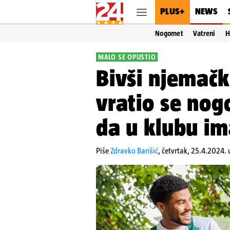
PLUS+
NEWS
Nogomet
Vatreni
H
MALO SE OPUSTIO
Bivši njemačk
vratio se no
da u klubu i
Piše
Zdravko Barišić
,
četvrtak, 25.4.2024. 