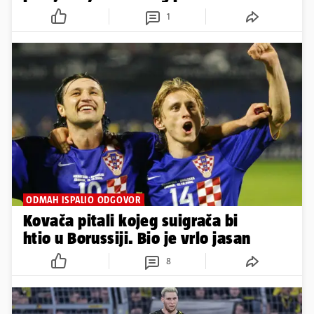
1
ODMAH ISPALIO ODGOVOR
Kovača pitali kojeg suigrača bi
htio u Borussiji. Bio je vrlo jasan
8