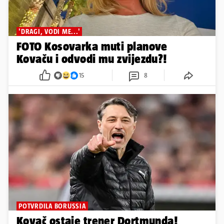
'DRAGI, VODI ME...'
FOTO Kosovarka muti planove
Kovaču i odvodi mu zvijezdu?!
15
8
POTVRDILA BORUSSIA
Kovač ostaje trener Dortmunda!