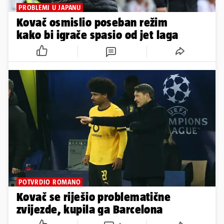
PROBLEMI U JAPANU
Kovač osmislio poseban režim
kako bi igrače spasio od jet laga
POTVRDIO ROMANO
Kovač se riješio problematične
zvijezde, kupila ga Barcelona