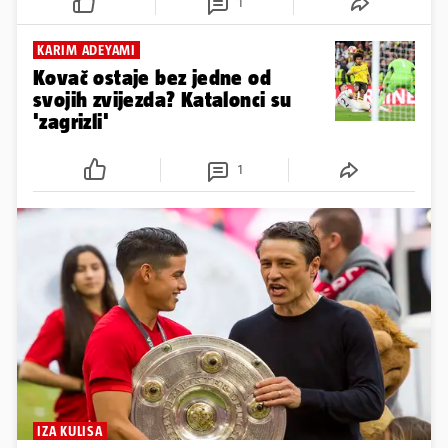
1
KARIM ADEYAMI
Kovač ostaje bez jedne od
svojih zvijezda? Katalonci su
'zagrizli'
1
IZA KULISA