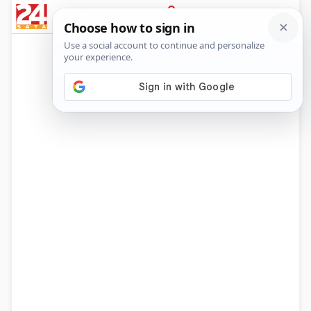
News
Show
Sport
Life&style
Video
Express
PRIJAVA