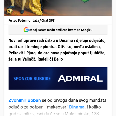
Foto: Fotomontaža/ChatGPT
Dodaj 24sata među omiljene izvore na Googleu
Novi šef uprave radi čistku u Dinamu i djeluje odrješito,
prati čak i treninge pionira. Otišli su, među ostalima,
Petković i Pjaca, dolaze nova pojačanja poput Ljubičića,
želja su Valinčić, Radeljić i Beljo
Zvonimir Boban
se od prvoga dana svog mandata
odlučio za potpuni “makeover”
Dinama
. I koliko
god svi bili svjesni da će se u Maksimirskoj 128