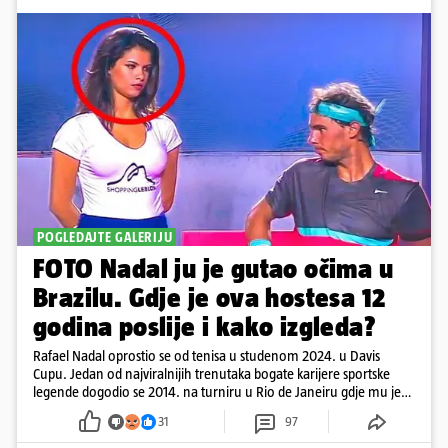
POGLEDAJTE GALERIJU
FOTO Nadal ju je gutao očima u
Brazilu. Gdje je ova hostesa 12
godina poslije i kako izgleda?
Rafael Nadal oprostio se od tenisa u studenom 2024. u Davis
Cupu. Jedan od najviralnijih trenutaka bogate karijere sportske
legende dogodio se 2014. na turniru u Rio de Janeiru gdje mu je
pažnju odvlačila ljepotica iza klupe
31
97