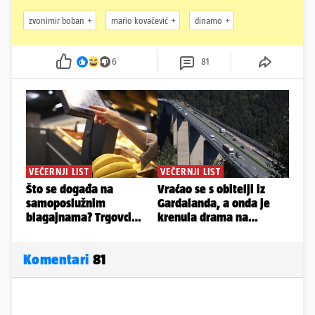
zvonimir boban
mario kovačević
dinamo
6
81
Komentari
81