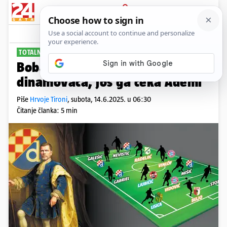
PRIJAVA
Sport
Komentari
81
TOTALNI REMONT
PLUS+
Boban mete sve. Prekrižio je 19
dinamovaca, još ga čeka Ademi
Piše
Hrvoje Tironi
,
subota, 14.6.2025. u 06:30
Čitanje članka: 5 min