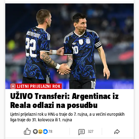
LJETNI PRIJELAZNI ROK
UŽIVO Transferi: Argentinac iz
Reala odlazi na posudbu
Ljetni prijelazni rok u HNL-u traje do 7. rujna, a u većini europskih
liga traje do 31. kolovoza ili 1. rujna
78
327