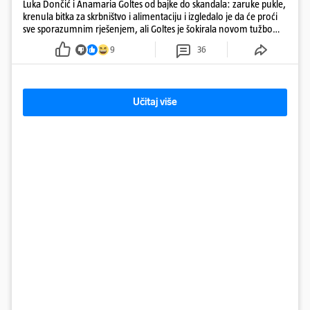
Luka Dončić i Anamaria Goltes od bajke do skandala: zaruke pukle,
krenula bitka za skrbništvo i alimentaciju i izgledalo je da će proći
sve sporazumnim rješenjem, ali Goltes je šokirala novom tužbom
u Sloveniji
9
36
Učitaj više