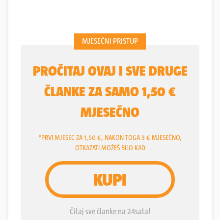
ovoga ljeta događati velike promjene, rijetki su
vjerovali da će ih biti baš toliko. Pa i da će
svlačionicu hrvatskog viceprvaka, barem ne na
takav način (raskidom ugovora), napustiti neki
klupski velikani poput Brune
Petkovića
i Marka
Pjace
.