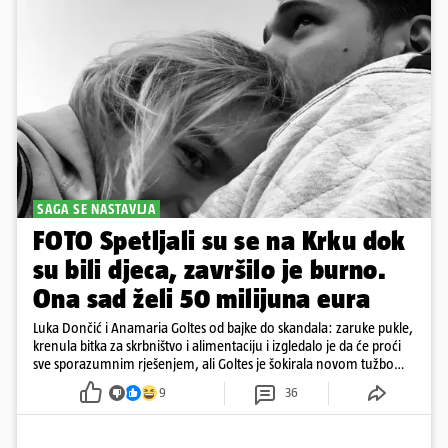
SAGA SE NASTAVLJA
FOTO Spetljali su se na Krku dok
su bili djeca, završilo je burno.
Ona sad želi 50 milijuna eura
Luka Dončić i Anamaria Goltes od bajke do skandala: zaruke pukle,
krenula bitka za skrbništvo i alimentaciju i izgledalo je da će proći
sve sporazumnim rješenjem, ali Goltes je šokirala novom tužbom
u Sloveniji
9
36