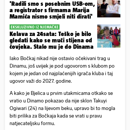
'Radili smo s posebnim USB-om,
a registrator s firmama Marija
Mamića nismo smjeli niti dirati'
EKSKLUZIVNO IZ NJEMAČKE
Kelava za 24sata: Teško je bilo
gledati kako se muči stijena od
čovjeka. Stalo mu je do Dinama
Iako Bočkaj nikad nije ostavio očekivani trag u
Dinamu, još uvijek je pod ugovorom s klubom po
kojem je jedan od najplaćenijih igrača kluba i taj
ugovor važi do 2027. godine.
A kako je Bjelica u prvim utakmicama otkako se
vratio u Dinamo pokazao da nije sklon Takuyi
Ogiwari (24) na lijevom beku, upravo bi to mogla
biti prilika za Bočkaja kada se vrati u pravu
natjecateljsku formu.