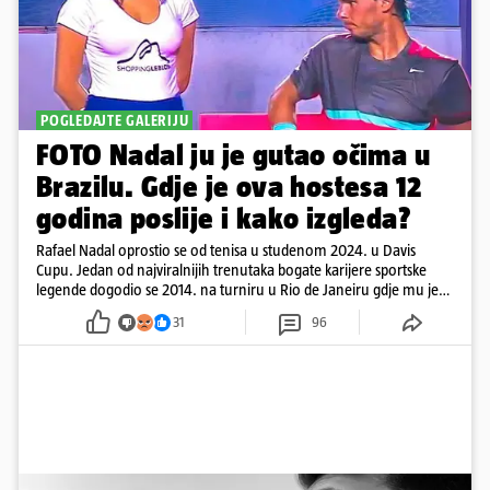
POGLEDAJTE GALERIJU
FOTO Nadal ju je gutao očima u
Brazilu. Gdje je ova hostesa 12
godina poslije i kako izgleda?
Rafael Nadal oprostio se od tenisa u studenom 2024. u Davis
Cupu. Jedan od najviralnijih trenutaka bogate karijere sportske
legende dogodio se 2014. na turniru u Rio de Janeiru gdje mu je
pažnju odvlačila ljepotica iza klupe
31
96