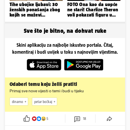
Tihe ubojice ljubavi: 30
FOTO Ona kao da uopće
ženskih ponašanja zbog
ne stari! Charlize Theron
kojih se muževi
voli pokazati figuru u
emocionalno distanciraju
golišavim izdanjima...
Sve što je bitno, na dohvat ruke
Skini aplikaciju za najbolje iskustvo portala. Čitaj,
komentiraj i budi uvijek u toku s najnovijim vijestima.
Odaberi temu koju želiš pratiti
Primaj sve nove vijesti o temi i budi u tijeku
dinamo
petar bočkaj
5
18