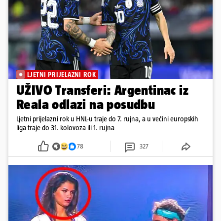
LJETNI PRIJELAZNI ROK
UŽIVO Transferi: Argentinac iz
Reala odlazi na posudbu
Ljetni prijelazni rok u HNL-u traje do 7. rujna, a u većini europskih
liga traje do 31. kolovoza ili 1. rujna
78
327