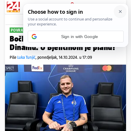
PRIJAVA
Sport
Komentari
18
POVRATNIK
Sign in with Google
Bočkaj se vratio treninzima u
Dinamu. U Bjeličinom je planu?
Piše
Luka Tunjić
,
ponedjeljak, 14.10.2024. u 17:09