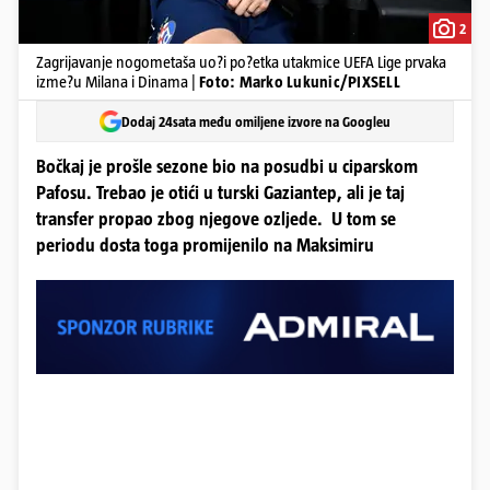
2
Zagrijavanje nogometaša uo?i po?etka utakmice UEFA Lige prvaka
izme?u Milana i Dinama |
Foto: Marko Lukunic/PIXSELL
Dodaj 24sata među omiljene izvore na Googleu
Bočkaj je prošle sezone bio na posudbi u ciparskom
Pafosu. Trebao je otići u turski Gaziantep, ali je taj
transfer propao zbog njegove ozljede. U tom se
periodu dosta toga promijenilo na Maksimiru