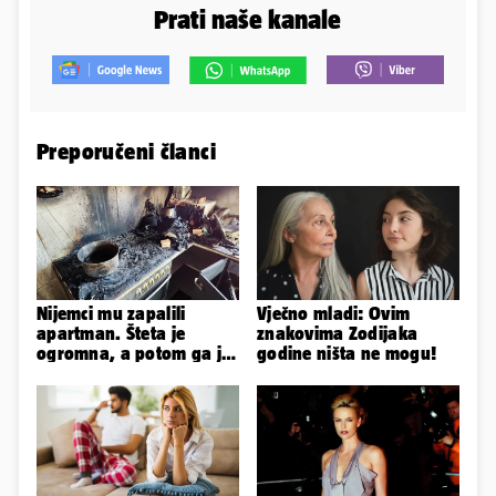
Prati naše kanale
Preporučeni članci
Nijemci mu zapalili
Vječno mladi: Ovim
apartman. Šteta je
znakovima Zodijaka
ogromna, a potom ga je
godine ništa ne mogu!
šokirao i e-mail od
Bookinga