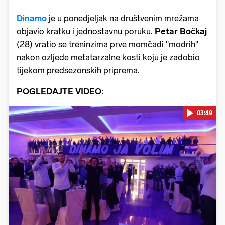
Dinamo
je u ponedjeljak na društvenim mrežama
objavio kratku i jednostavnu poruku.
Petar Bočkaj
(28) vratio se treninzima prve momčadi "modrih"
nakon ozljede metatarzalne kosti koju je zadobio
tijekom predsezonskih priprema.
POGLEDAJTE VIDEO:
03:49
Pokretanje videa...