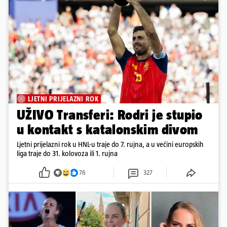
LJETNI PRIJELAZNI ROK
UŽIVO Transferi: Rodri je stupio
u kontakt s katalonskim divom
Ljetni prijelazni rok u HNL-u traje do 7. rujna, a u većini europskih
liga traje do 31. kolovoza ili 1. rujna
76
327