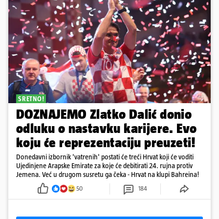
SRETNO!
DOZNAJEMO Zlatko Dalić donio
odluku o nastavku karijere. Evo
koju će reprezentaciju preuzeti!
Donedavni izbornik 'vatrenih' postati će treći Hrvat koji će voditi
Ujedinjene Arapske Emirate za koje će debitirati 24. rujna protiv
Jemena. Već u drugom susretu ga čeka - Hrvat na klupi Bahreina!
50
184