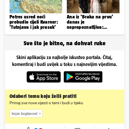
Potres usred noći
Ana iz 'Braka na prvu'
probudio cijeli Kvarner:
danas je
'Tutnjava i jak prasak'
neprepoznatljiva:
Odselila je iz Hrvatske, a
ovako sad izgleda
Sve što je bitno, na dohvat ruke
Skini aplikaciju za najbolje iskustvo portala. Čitaj,
komentiraj i budi uvijek u toku s najnovijim vijestima.
Odaberi temu koju želiš pratiti
Primaj sve nove vijesti o temi i budi u tijeku
bojan bogdanović