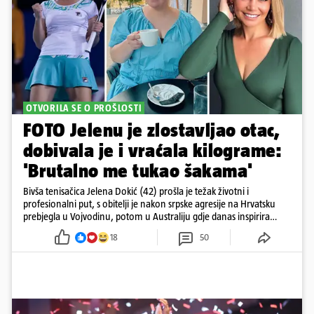
OTVORILA SE O PROŠLOSTI
FOTO Jelenu je zlostavljao otac,
dobivala je i vraćala kilograme:
'Brutalno me tukao šakama'
Bivša tenisačica Jelena Dokić (42) prošla je težak životni i
profesionalni put, s obitelji je nakon srpske agresije na Hrvatsku
prebjegla u Vojvodinu, potom u Australiju gdje danas inspirira
mnoge
18
50