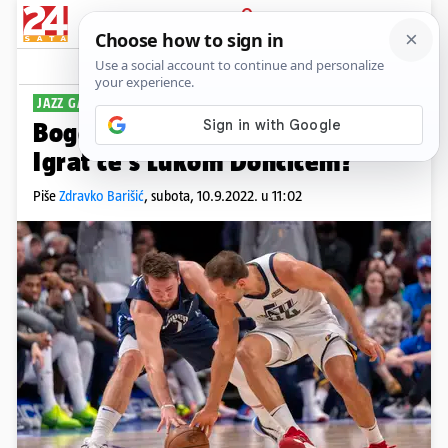
PRIJAVA
Sport
Komentari
2
JAZZ GA ŽELI RAZMIJENITI
Bogdanović će dobiti novi klub:
Igrat će s Lukom Dončićem?
Piše
Zdravko Barišić
,
subota, 10.9.2022. u 11:02