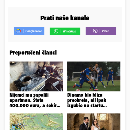
Prati naše kanale
Preporučeni članci
Nijemci mu zapalili
Dinamo bio blizu
apartman. Šteta
preokreta, ali ipak
400.000 eura, a šokirao
izgubio na startu
ga mail od Bookinga
Ramljaka