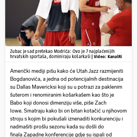
Pokretanje videa...
Zubac je sad pretekao Modrića: Ovo je 7 najplaćenijih
hrvatskih sportaša, dominiraju košarkaši
| Video: KanalRi
Američki mediji pišu kako će Utah Jazz razmijeniti
Bogdanovića, a jedna od potencijalnih destinacija
su Dallas Mavericksi koji su u potrazi za paklenim
šuterom i renomiranim košarkašem kao što je
Babo koji donosi dimenziju više, piše Zach
Iowe. Smatraju kako bi on bitan kotačić u njihovom
stroju s kojim bi pokušali iznenaditi konkurenciju i
nadmašiti prošlu sezonu kada su došli do
finala Zapadne konferencije gdje su ispali od