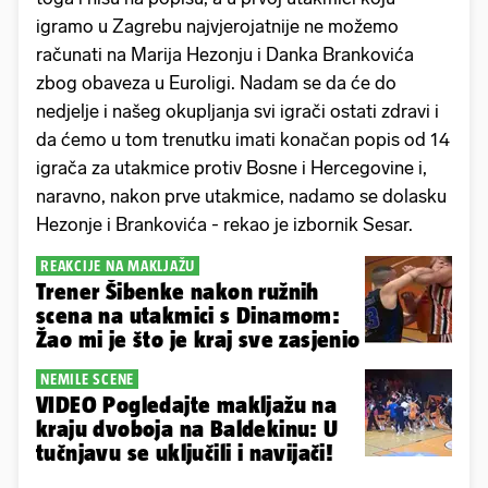
igramo u Zagrebu najvjerojatnije ne možemo
računati na Marija Hezonju i Danka Brankovića
zbog obaveza u Euroligi. Nadam se da će do
nedjelje i našeg okupljanja svi igrači ostati zdravi i
da ćemo u tom trenutku imati konačan popis od 14
igrača za utakmice protiv Bosne i Hercegovine i,
naravno, nakon prve utakmice, nadamo se dolasku
Hezonje i Brankovića - rekao je izbornik Sesar.
REAKCIJE NA MAKLJAŽU
Trener Šibenke nakon ružnih
scena na utakmici s Dinamom:
Žao mi je što je kraj sve zasjenio
NEMILE SCENE
VIDEO Pogledajte makljažu na
kraju dvoboja na Baldekinu: U
tučnjavu se uključili i navijači!