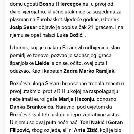
domu ugosti
Bosnu i Hercegovinu
, u prvoj od
dvije, vjerojatno, ključne utakmice sa susjedima za
plasman na Eurobasket sljedeće godine, izbornik
Josip Sesar
objavio je popis s čak 21 igračem. I na
njemu se opet nalazi
Luka Božić
...
Izbornik, koji je i nakon Božićevih odbijenica, slao
pomirljive tonove, pozvao je sadašnjeg igrača
španjolske
Lleide
, a on se, očito, ovaj puta i
odazvao. Kao i kapetan
Zadra Marko Ramljak
.
Božićeva uloga Sesaru bi posebno trebala značiti u
prvoj utakmici protiv BiH u kojoj na raspolaganju
neće imati euroligaše
Marija Hezonju
, odnosno
Danka Brankovića.
Naravno, pod uvjetom da
Božićeve kvalitete uklopi u reprezentativni sustav.
U njemu se ovaj puta neće naći
Toni Nakić i Goran
Filipović,
zbog ozljeda, ali ni
Ante Žižić
, koji je bio