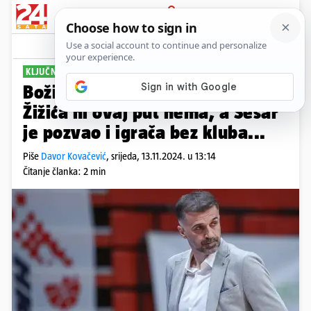
PRIJAVA
Sport
Komentari
0
KLJUČNE UTAKMICE S BIH
Božić opet na popisu Hrvatske,
Žižića ni ovaj put nema, a Sesar
je pozvao i igrača bez kluba...
Piše
Davor Kovačević
,
srijeda, 13.11.2024. u 13:14
Čitanje članka: 2 min