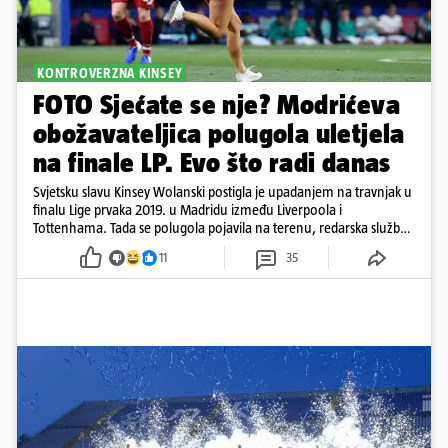
KONTROVERZNA KINSEY
FOTO Sjećate se nje? Modrićeva
obožavateljica polugola uletjela
na finale LP. Evo što radi danas
Svjetsku slavu Kinsey Wolanski postigla je upadanjem na travnjak u
finalu Lige prvaka 2019. u Madridu između Liverpoola i
Tottenhama. Tada se polugola pojavila na terenu, redarska služba
ju je lovila po travnjaku, a njezine fotografije obišle su svijet.
11
35