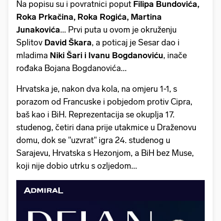
Na popisu su i povratnici poput
Filipa Bundovića,
Roka Prkačina, Roka Rogića, Martina
Junakovića
... Prvi puta u ovom je okruženju
Splitov
David Škara
, a poticaj je Sesar dao i
mladima
Niki Šari i Ivanu Bogdanoviću
, inače
rođaka Bojana Bogdanovića...
Hrvatska je, nakon dva kola, na omjeru 1-1, s
porazom od Francuske i pobjedom protiv Cipra,
baš kao i BiH. Reprezentacija se okuplja 17.
studenog, četiri dana prije utakmice u Draženovu
domu, dok se "uzvrat" igra 24. studenog u
Sarajevu, Hrvatska s Hezonjom, a BiH bez Muse,
koji nije dobio utrku s ozljedom...