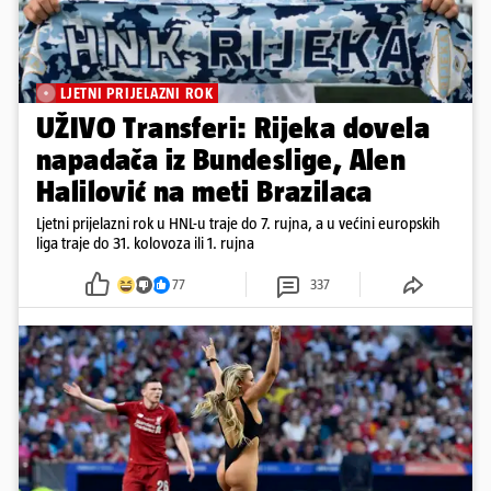
LJETNI PRIJELAZNI ROK
UŽIVO Transferi: Rijeka dovela
napadača iz Bundeslige, Alen
Halilović na meti Brazilaca
Ljetni prijelazni rok u HNL-u traje do 7. rujna, a u većini europskih
liga traje do 31. kolovoza ili 1. rujna
77
337