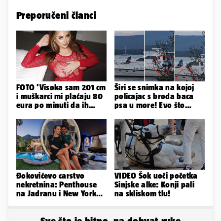
Preporučeni članci
FOTO 'Visoka sam 201 cm
Širi se snimka na kojoj
i muškarci mi plaćaju 80
policajac s broda baca
eura po minuti da ih
psa u more! Evo što
pokorim riječima'
kažu: 'Samo smo ga
pustili'
Đokovićevo carstvo
VIDEO Šok uoči početka
nekretnina: Penthouse
Sinjske alke: Konji pali
na Jadranu i New Yorku,
na skliskom tlu!
španjolska vila, hoteli...
Sve što je bitno, na dohvat ruke