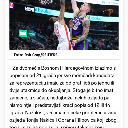
Foto: Rob Gray/REUTERS
- Za dvomeč s Bosnom i Hercegovinom izlazimo s
popisom od 21 igrača jer sve momčadi kandidata
za reprezentaciju imaju za odigrati još po jednu ili
dvije utakmice do okupljanja. Stoga je bitno imati
zamjene, u slučaju, nedajbože, nekih ozljeda pa
nismo htjeli predstavljati kraći popis od 12 ili 14
igrača. Nažalost, već imamo neke probleme u vidu
ozljeda Tonija Nakića i Gorana Filipovića koji zbog
toga i nisu na popisu, a u prvoj utakmici koju