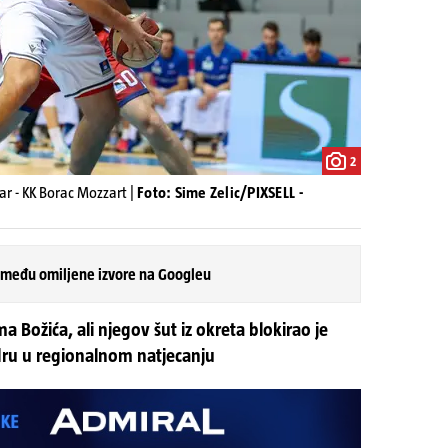
2
ar - KK Borac Mozzart |
Foto: Sime Zelic/PIXSELL -
 među omiljene izvore na Googleu
a Božića, ali njegov šut iz okreta blokirao je
dru u regionalnom natjecanju