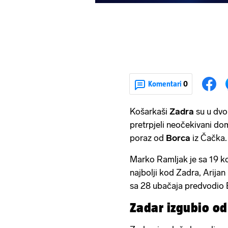
Komentari
0
Košarkaši
Zadra
su u dvo
pretrpjeli neočekivani do
poraz od
Borca
iz Čačka.
Marko Ramljak je sa 19 ko
najbolji kod Zadra, Arija
sa 28 ubačaja predvodio 
Zadar izgubio od