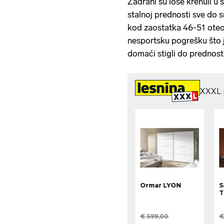
Zadrani su loše krenuli u 
stalnoj prednosti sve do s
kod zaostatka 46-51 oteo 
nesportsku pogrešku što 
domaći stigli do prednost