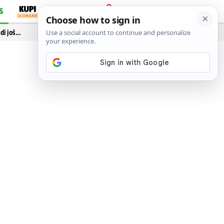
S
PRIJAVA
idi još…