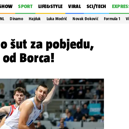
SHOW
SPORT
LIFE&STYLE
VIRAL
SCI/TECH
EXPRES
NL
Dinamo
Hajduk
Luka Modrić
Novak Đoković
Formula 1
V
o šut za pobjedu,
 od Borca!