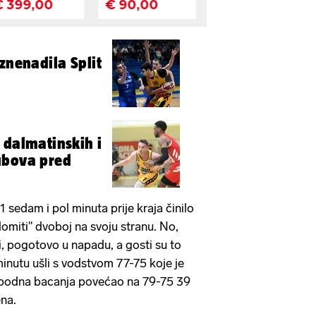
znenadila Split
 dalmatinskih i
ubova pred
 sedam i pol minuta prije kraja činilo
lomiti" dvoboj na svoju stranu. No,
gri, pogotovo u napadu, a gosti su to
 minutu ušli s vodstvom 77-75 koje je
bodna bacanja povećao na 79-75 39
ena.