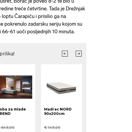
susret, Borac je poveo 8-2 te bio u
redine treće četvrtine. Tada je Drežnjak
loptu Čarapiću i prisilio ga na
je pokrenulo zadarsku seriju kojom su
i 66-61 uoči posljednjih 10 minuta.