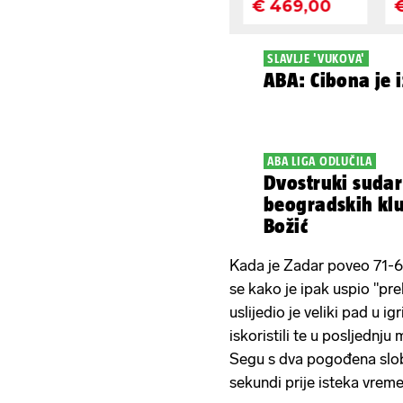
SLAVLJE 'VUKOVA'
ABA: Cibona je i
ABA LIGA ODLUČILA
Dvostruki sudar
beogradskih kl
Božić
Kada je Zadar poveo 71-61
se kako je ipak uspio "pre
uslijedio je veliki pad u i
iskoristili te u posljednju
Segu s dva pogođena slo
sekundi prije isteka vrem