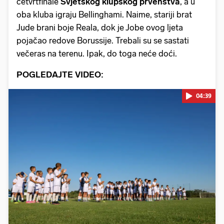
četvrtfinale
Svjetskog klupskog prvenstva
, a u
oba kluba igraju Bellinghami. Naime, stariji brat
Jude brani boje Reala, dok je Jobe ovog ljeta
pojačao redove Borussije. Trebali su se sastati
večeras na terenu. Ipak, do toga neće doći.
POGLEDAJTE VIDEO:
04:39
Pokretanje videa...