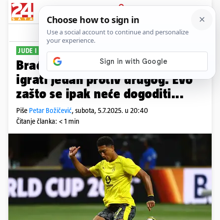
PRIJAVA
Sport
Komentari
0
JUDE I JOBE
Braća Bellingham trebala su
igrati jedan protiv drugog. Evo
zašto se ipak neće dogoditi...
Piše
Petar Božičević
,
subota, 5.7.2025. u 20:40
Čitanje članka: < 1 min