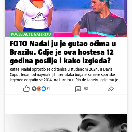
POGLEDAJTE GALERIJU
FOTO Nadal ju je gutao očima u
Brazilu. Gdje je ova hostesa 12
godina poslije i kako izgleda?
Rafael Nadal oprostio se od tenisa u studenom 2024. u Davis
Cupu. Jedan od najviralnijih trenutaka bogate karijere sportske
legende dogodio se 2014. na turniru u Rio de Janeiru gdje mu je
pažnju odvlačila ljepotica iza klupe
31
98