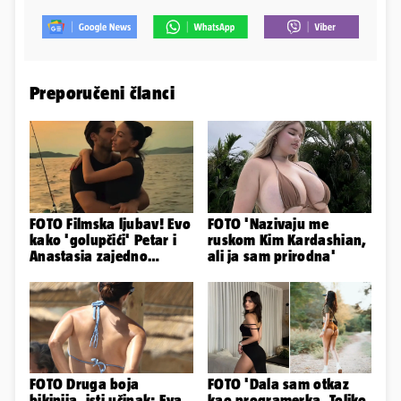
Preporučeni članci
FOTO Filmska ljubav! Evo
FOTO 'Nazivaju me
kako 'golupčići' Petar i
ruskom Kim Kardashian,
Anastasia zajedno
ali ja sam prirodna'
provode ljetne dane
FOTO Druga boja
FOTO 'Dala sam otkaz
bikinija, isti učinak: Eva
kao programerka. Toliko