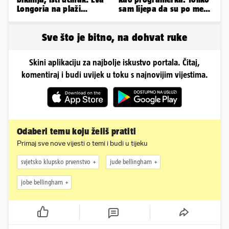
Longoria na plaži
sam lijepa da su po meni
pipkala svoje zanosne
napravili lutku'
obline
Sve što je bitno, na dohvat ruke
Skini aplikaciju za najbolje iskustvo portala. Čitaj,
komentiraj i budi uvijek u toku s najnovijim vijestima.
Odaberi temu koju želiš pratiti
Primaj sve nove vijesti o temi i budi u tijeku
svjetsko klupsko prvenstvo
jude bellingham
jobe bellingham