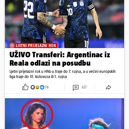
LJETNI PRIJELAZNI ROK
UŽIVO Transferi: Argentinac iz
Reala odlazi na posudbu
Ljetni prijelazni rok u HNL-u traje do 7. rujna, a u većini europskih
liga traje do 31. kolovoza ili 1. rujna
78
327