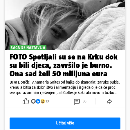
SAGA SE NASTAVLJA
FOTO Spetljali su se na Krku dok
su bili djeca, završilo je burno.
Ona sad želi 50 milijuna eura
Luka Dončić i Anamaria Goltes od bajke do skandala: zaruke pukle,
krenula bitka za skrbništvo i alimentaciju i izgledalo je da će proći
sve sporazumnim rješenjem, ali Goltes je šokirala novom tužbom
u Sloveniji
10
36
Učitaj više