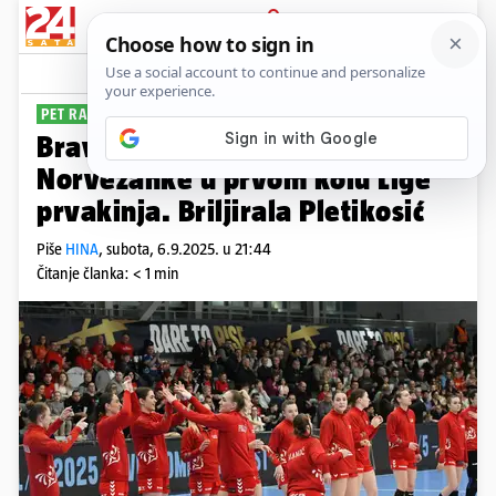
PRIJAVA
Sport
Komentari
0
PET RAZLIKE
Bravo, cure! Podravka dobila
Norvežanke u prvom kolu Lige
prvakinja. Briljirala Pletikosić
Piše
HINA
,
subota, 6.9.2025. u 21:44
Čitanje članka: < 1 min