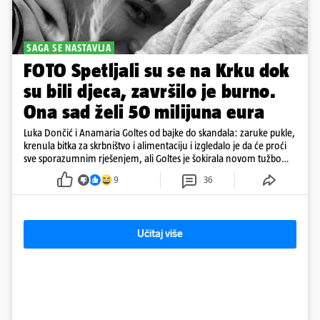
SAGA SE NASTAVLJA
FOTO Spetljali su se na Krku dok
su bili djeca, završilo je burno.
Ona sad želi 50 milijuna eura
Luka Dončić i Anamaria Goltes od bajke do skandala: zaruke pukle,
krenula bitka za skrbništvo i alimentaciju i izgledalo je da će proći
sve sporazumnim rješenjem, ali Goltes je šokirala novom tužbom
u Sloveniji
9
36
Učitaj više