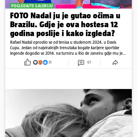
POGLEDAJTE GALERIJU
FOTO Nadal ju je gutao očima u
Brazilu. Gdje je ova hostesa 12
godina poslije i kako izgleda?
Rafael Nadal oprostio se od tenisa u studenom 2024. u Davis
Cupu. Jedan od najviralnijih trenutaka bogate karijere sportske
legende dogodio se 2014. na turniru u Rio de Janeiru gdje mu je
pažnju odvlačila ljepotica iza klupe
31
97