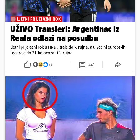
LJETNI PRIJELAZNI ROK
UŽIVO Transferi: Argentinac iz
Reala odlazi na posudbu
Ljetni prijelazni rok u HNL-u traje do 7. rujna, a u većini europskih
liga traje do 31. kolovoza ili 1. rujna
78
327