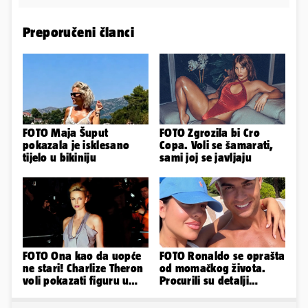
Preporučeni članci
FOTO Maja Šuput
FOTO Zgrozila bi Cro
pokazala je isklesano
Copa. Voli se šamarati,
tijelo u bikiniju
sami joj se javljaju
FOTO Ona kao da uopće
FOTO Ronaldo se oprašta
ne stari! Charlize Theron
od momačkog života.
voli pokazati figuru u
Procurili su detalji
golišavim izdanjima...
glamuroznog vjenčanja