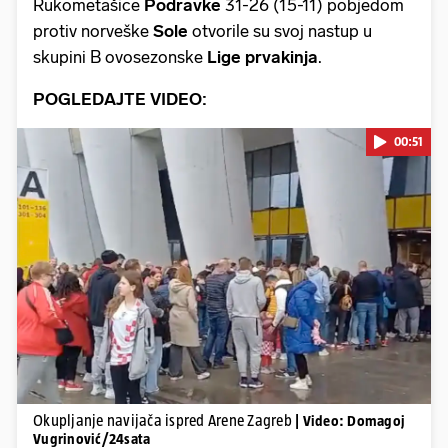
Rukometašice
Podravke
31-26 (15-11) pobjedom
protiv norveške
Sole
otvorile su svoj nastup u
skupini B ovosezonske
Lige prvakinja
.
POGLEDAJTE VIDEO:
00:51
Pokretanje videa...
Okupljanje navijača ispred Arene Zagreb
| Video: Domagoj
Vugrinović/24sata