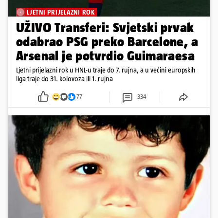
LJETNI PRIJELAZNI ROK
UŽIVO Transferi: Svjetski prvak
odabrao PSG preko Barcelone, a
Arsenal je potvrdio Guimaraesa
Ljetni prijelazni rok u HNL-u traje do 7. rujna, a u većini europskih
liga traje do 31. kolovoza ili 1. rujna
77
334