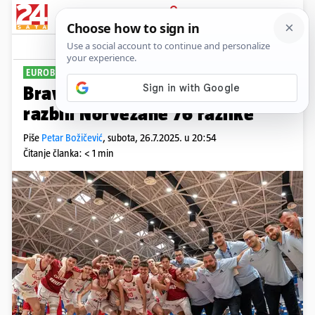
PRIJAVA
Sport
Komentari
1
EUROBASKET
Bravo, dečki! Mladi košarkaši
razbili Norvežane 76 razlike
Piše
Petar Božičević
,
subota, 26.7.2025. u 20:54
Čitanje članka: < 1 min