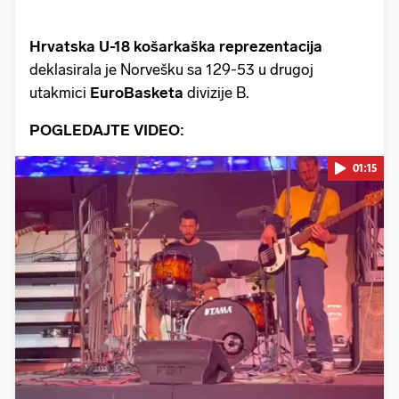
Hrvatska U-18 košarkaška reprezentacija
deklasirala je Norvešku sa 129-53 u drugoj
utakmici
EuroBasketa
divizije B.
POGLEDAJTE VIDEO:
01:15
Pokretanje videa...