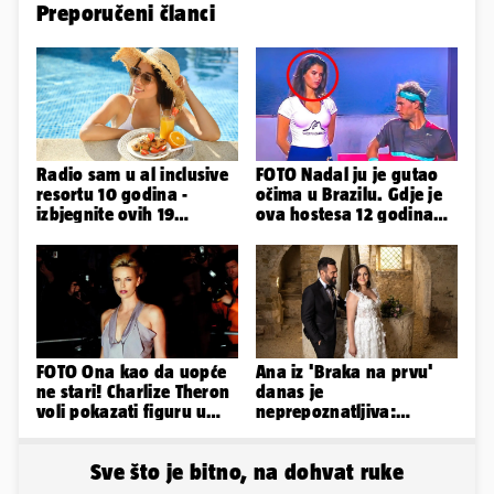
Preporučeni članci
Radio sam u al inclusive
FOTO Nadal ju je gutao
resortu 10 godina -
očima u Brazilu. Gdje je
izbjegnite ovih 19
ova hostesa 12 godina
grešaka i olakšajte si
poslije i kako izgleda?
odmor
FOTO Ona kao da uopće
Ana iz 'Braka na prvu'
ne stari! Charlize Theron
danas je
voli pokazati figuru u
neprepoznatljiva:
golišavim izdanjima...
Odselila je iz Hrvatske, a
ovako sad izgleda
Sve što je bitno, na dohvat ruke