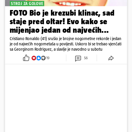
STROJ ZA GOLOVE
FOTO Bio je krezubi klinac, sad
staje pred oltar! Evo kako se
mijenjao jedan od najvećih...
Cristiano Ronaldo (41) srušio je brojne nogometne rekorde i jedan
je od najvećih nogometaša u povijesti. Uskoro bi se trebao vjenčati
sa Georginom Rodriguez, a slavlje je navodno u subotu
19
56