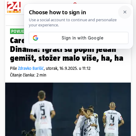
PRIJAVA
Sport
Komentari
0
POVIJESNA POBJEDA
Carević nakon pobjede protiv
Dinama: Igrači su popili jedan
gemišt, stožer malo više, ha, ha
Piše
Zdravko Barišić
,
utorak, 16.9.2025. u 11:12
Čitanje članka: 2 min