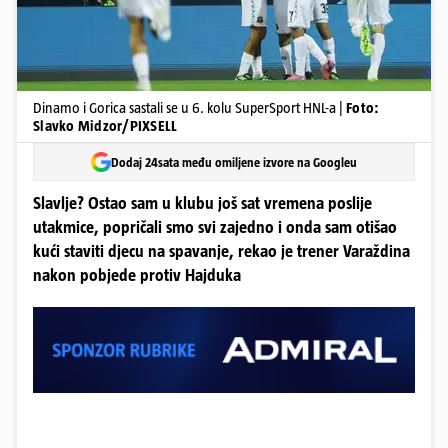
Dinamo i Gorica sastali se u 6. kolu SuperSport HNL-a |
Foto:
Slavko Midzor/PIXSELL
Dodaj 24sata među omiljene izvore na Googleu
Slavlje? Ostao sam u klubu još sat vremena poslije
utakmice, popričali smo svi zajedno i onda sam otišao
kući staviti djecu na spavanje, rekao je trener Varaždina
nakon pobjede protiv Hajduka