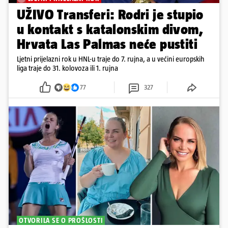
UŽIVO Transferi: Rodri je stupio
u kontakt s katalonskim divom,
Hrvata Las Palmas neće pustiti
Ljetni prijelazni rok u HNL-u traje do 7. rujna, a u većini europskih
liga traje do 31. kolovoza ili 1. rujna
77
327
OTVORILA SE O PROŠLOSTI