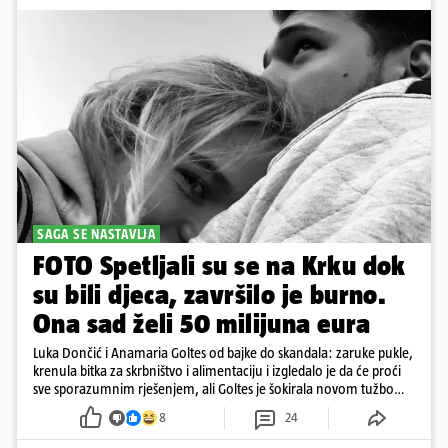
SAGA SE NASTAVLJA
FOTO Spetljali su se na Krku dok
su bili djeca, završilo je burno.
Ona sad želi 50 milijuna eura
Luka Dončić i Anamaria Goltes od bajke do skandala: zaruke pukle,
krenula bitka za skrbništvo i alimentaciju i izgledalo je da će proći
sve sporazumnim rješenjem, ali Goltes je šokirala novom tužbom
u Sloveniji
8
24