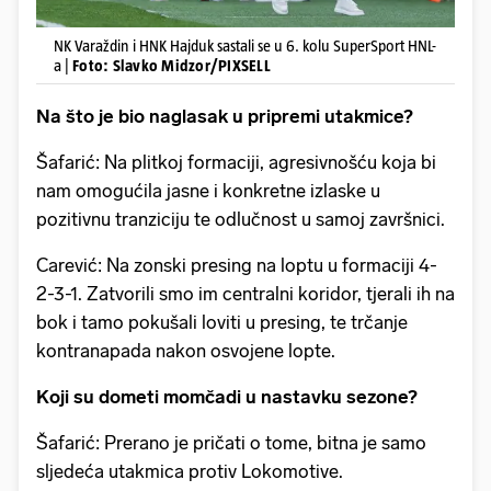
NK Varaždin i HNK Hajduk sastali se u 6. kolu SuperSport HNL-
a |
Foto: Slavko Midzor/PIXSELL
Na što je bio naglasak u pripremi utakmice?
Šafarić: Na plitkoj formaciji, agresivnošću koja bi
nam omogućila jasne i konkretne izlaske u
pozitivnu tranziciju te odlučnost u samoj završnici.
Carević: Na zonski presing na loptu u formaciji 4-
2-3-1. Zatvorili smo im centralni koridor, tjerali ih na
bok i tamo pokušali loviti u presing, te trčanje
kontranapada nakon osvojene lopte.
Koji su dometi momčadi u nastavku sezone?
Šafarić: Prerano je pričati o tome, bitna je samo
sljedeća utakmica protiv Lokomotive.