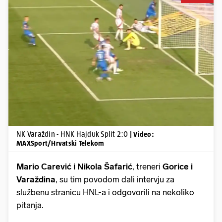
Pokretanje videa...
NK Varaždin - HNK Hajduk Split 2:0
| Video:
MAXSport/Hrvatski Telekom
Mario Carević i Nikola Šafarić
, treneri
Gorice i
Varaždina
, su tim povodom dali intervju za
službenu stranicu HNL-a i odgovorili na nekoliko
pitanja.