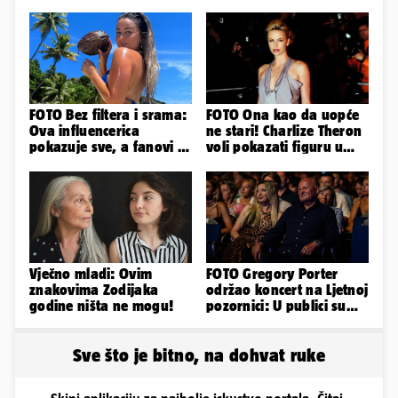
FOTO Bez filtera i srama:
FOTO Ona kao da uopće
Ova influencerica
ne stari! Charlize Theron
pokazuje sve, a fanovi je
voli pokazati figuru u
naprosto obožavaju!
golišavim izdanjima...
Vječno mladi: Ovim
FOTO Gregory Porter
znakovima Zodijaka
održao koncert na Ljetnoj
godine ništa ne mogu!
pozornici: U publici su
bili Mateša i Blanka
Sve što je bitno, na dohvat ruke