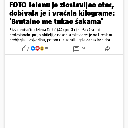
FOTO Jelenu je zlostavljao otac,
dobivala je i vraćala kilograme:
'Brutalno me tukao šakama'
Bivša tenisačica Jelena Dokić (42) prošla je težak životni i
profesionalni put, s obitelji je nakon srpske agresije na Hrvatsku
prebjegla u Vojvodinu, potom u Australiju gdje danas inspirira
mnoge
18
51