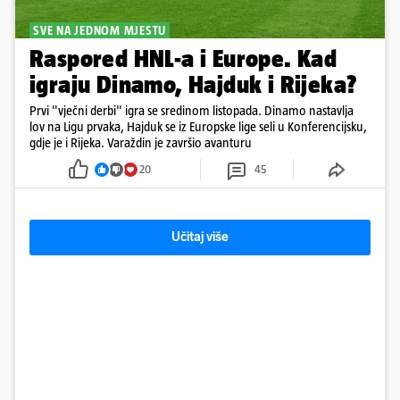
SVE NA JEDNOM MJESTU
Raspored HNL-a i Europe. Kad
igraju Dinamo, Hajduk i Rijeka?
Prvi "vječni derbi" igra se sredinom listopada. Dinamo nastavlja
lov na Ligu prvaka, Hajduk se iz Europske lige seli u Konferencijsku,
gdje je i Rijeka. Varaždin je završio avanturu
20
45
Učitaj više