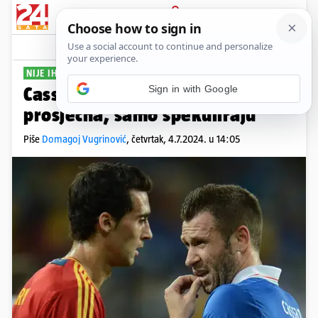
PRIJAVA
Sport
Komentari
0
NIJE IH ŠTEDIO
Sign in with Google
Cassano sasuo 'paljbu': Italija je
prosječna, samo špekuliraju
Piše
Domagoj Vugrinović
,
četvrtak, 4.7.2024. u 14:05