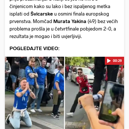
činjenicom kako su lako i bez ispaljenog metka
isplati od
Švicarske
u osmini finala europskog
prvenstva. Momčad
Murata Yakina
(49)
bez većih
problema prošla je u četvrtfinale pobjedom 2-0, a
rezultata je mogao i biti uvjerljiviji.
POGLEDAJTE VIDEO:
00:29
Pokretanje videa...