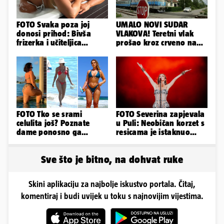
FOTO Svaka poza joj
UMALO NOVI SUDAR
donosi prihod: Bivša
VLAKOVA! Teretni vlak
frizerka i učiteljica
prošao kroz crveno na
oblinama je zapalila
kolodvoru Škrljevo
Instagram
FOTO Tko se srami
FOTO Severina zapjevala
celulita još? Poznate
u Puli: Neobičan korzet s
dame ponosno ga
resicama je istaknuo
pokazuju pa slave svoje
njezine vitke noge...
obline
Sve što je bitno, na dohvat ruke
Skini aplikaciju za najbolje iskustvo portala. Čitaj,
komentiraj i budi uvijek u toku s najnovijim vijestima.