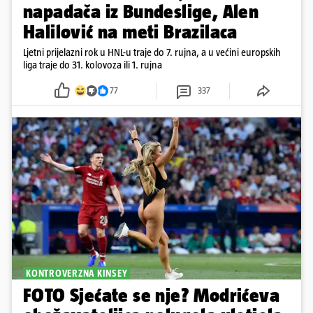
napadača iz Bundeslige, Alen
Halilović na meti Brazilaca
Ljetni prijelazni rok u HNL-u traje do 7. rujna, a u većini europskih
liga traje do 31. kolovoza ili 1. rujna
77
337
KONTROVERZNA KINSEY
FOTO Sjećate se nje? Modrićeva