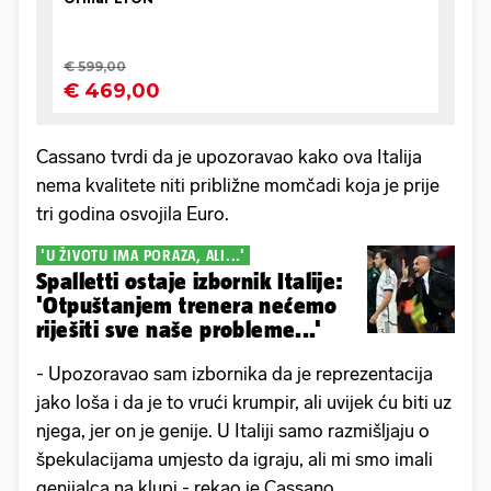
Cassano tvrdi da je upozoravao kako ova Italija
nema kvalitete niti približne momčadi koja je prije
tri godina osvojila Euro.
'U ŽIVOTU IMA PORAZA, ALI...'
Spalletti ostaje izbornik Italije:
'Otpuštanjem trenera nećemo
riješiti sve naše probleme...'
- Upozoravao sam izbornika da je reprezentacija
jako loša i da je to vrući krumpir, ali uvijek ću biti uz
njega, jer on je genije. U Italiji samo razmišljaju o
špekulacijama umjesto da igraju, ali mi smo imali
genijalca na klupi - rekao je Cassano.