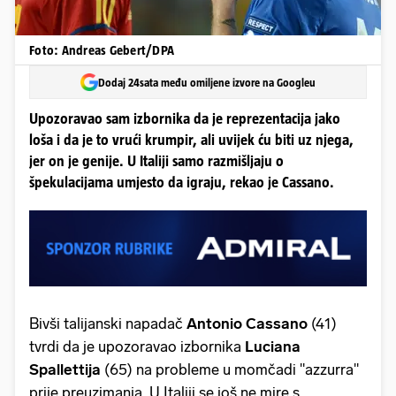
Foto: Andreas Gebert/DPA
Dodaj 24sata među omiljene izvore na Googleu
Upozoravao sam izbornika da je reprezentacija jako
loša i da je to vrući krumpir, ali uvijek ću biti uz njega,
jer on je genije. U Italiji samo razmišljaju o
špekulacijama umjesto da igraju, rekao je Cassano.
Bivši talijanski napadač
Antonio Cassano
(41)
tvrdi da je upozoravao izbornika
Luciana
Spallettija
(65) na probleme u momčadi "azzurra"
prije preuzimanja. U Italiji se još ne mire s