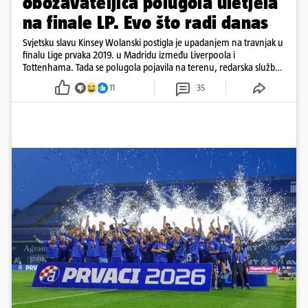
obožavateljica polugola uletjela
na finale LP. Evo što radi danas
Svjetsku slavu Kinsey Wolanski postigla je upadanjem na travnjak u
finalu Lige prvaka 2019. u Madridu između Liverpoola i
Tottenhama. Tada se polugola pojavila na terenu, redarska služba
ju je lovila po travnjaku, a njezine fotografije obišle su svijet.
11
35