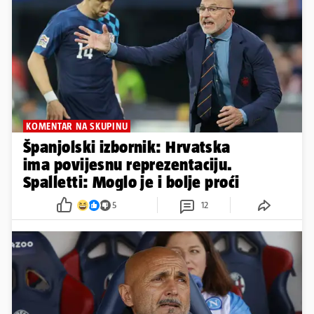
KOMENTAR NA SKUPINU
Španjolski izbornik: Hrvatska
ima povijesnu reprezentaciju.
Spalletti: Moglo je i bolje proći
5
12