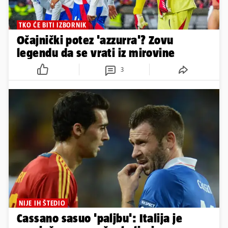
TKO ĆE BITI IZBORNIK
Očajnički potez 'azzurra'? Zovu
legendu da se vrati iz mirovine
3
NIJE IH ŠTEDIO
Cassano sasuo 'paljbu': Italija je