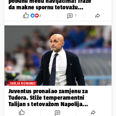
pobunu među navijačima! Traže
da makne spornu tetovažu...
2
1
JAVLJA ROMANO
Juventus pronašao zamjenu za
Tudora. Stiže temperamentni
Talijan s tetovažom Napolija...