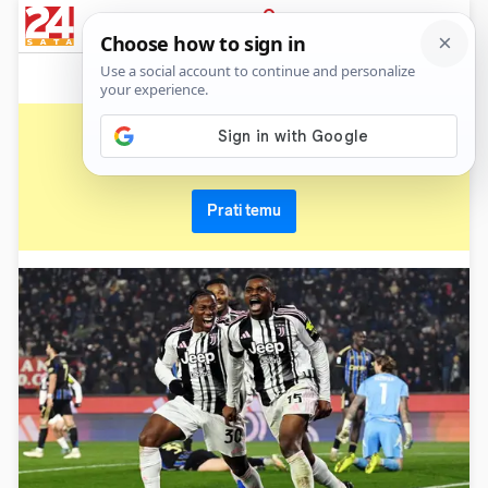
News
Show
Sport
Life&style
Video
Express
PRIJAVA
luciano spalletti
Primaj sve nove vijesti o temi i budi u tijeku
Prati temu