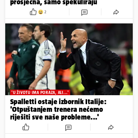
prosječna, samo špekuliraju
2
'U ŽIVOTU IMA PORAZA, ALI...'
Spalletti ostaje izbornik Italije:
'Otpuštanjem trenera nećemo
riješiti sve naše probleme...'