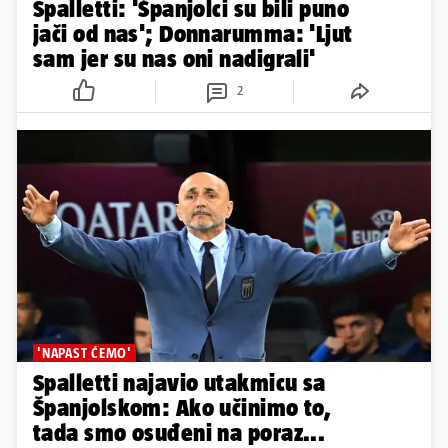
Spalletti: 'Španjolci su bili puno
jači od nas'; Donnarumma: 'Ljut
sam jer su nas oni nadigrali'
2
'NAPAST ĆEMO'
Spalletti najavio utakmicu sa
Španjolskom: Ako učinimo to,
tada smo osuđeni na poraz...