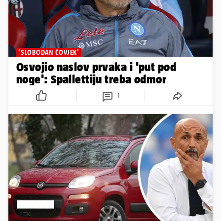
'SLOBODAN ČOVJEK'
Osvojio naslov prvaka i 'put pod
noge': Spallettiju treba odmor
1