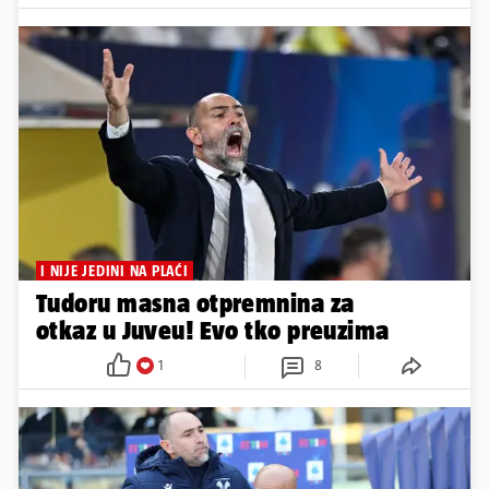
I NIJE JEDINI NA PLAĆI
Tudoru masna otpremnina za
otkaz u Juveu! Evo tko preuzima
1
8