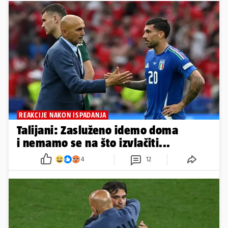
REAKCIJE NAKON ISPADANJA
Talijani: Zasluženo idemo doma
i nemamo se na što izvlačiti...
4
12