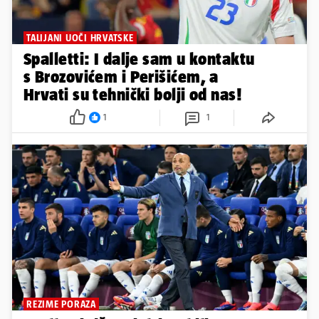
TALIJANI UOČI HRVATSKE
Spalletti: I dalje sam u kontaktu
s Brozovićem i Perišićem, a
Hrvati su tehnički bolji od nas!
1
1
REZIME PORAZA