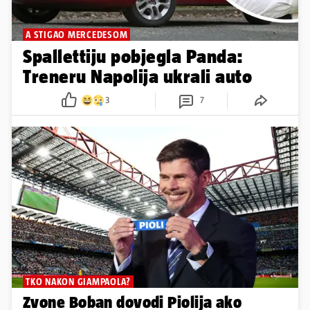
A STIGAO MERCEDESOM
Spallettiju pobjegla Panda:
Treneru Napolija ukrali auto
3
7
TKO NAKON GIAMPAOLA?
Zvone Boban dovodi Piolija ako