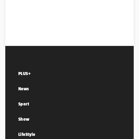
PLUS+
News
Sport
Show
LifeStyle