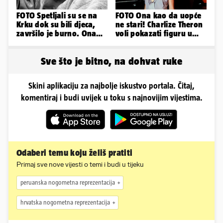
FOTO Spetljali su se na
FOTO Ona kao da uopće
Krku dok su bili djeca,
ne stari! Charlize Theron
završilo je burno. Ona
voli pokazati figuru u
sad želi 50 milijuna eura
golišavim izdanjima...
Sve što je bitno, na dohvat ruke
Skini aplikaciju za najbolje iskustvo portala. Čitaj,
komentiraj i budi uvijek u toku s najnovijim vijestima.
Odaberi temu koju želiš pratiti
Primaj sve nove vijesti o temi i budi u tijeku
peruanska nogometna reprezentacija
hrvatska nogometna reprezentacija