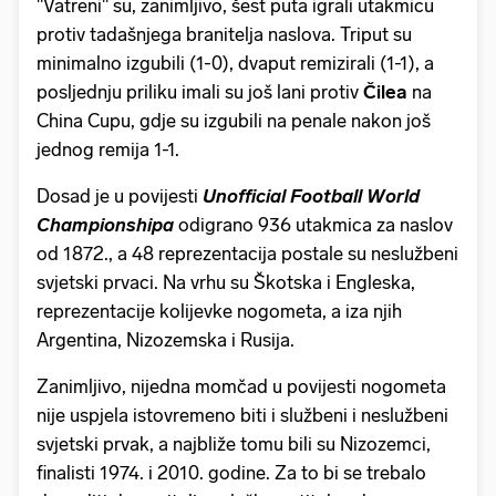
"Vatreni" su, zanimljivo, šest puta igrali utakmicu
protiv tadašnjega branitelja naslova. Triput su
minimalno izgubili (1-0), dvaput remizirali (1-1), a
posljednju priliku imali su još lani protiv
Čilea
na
China Cupu, gdje su izgubili na penale nakon još
jednog remija 1-1.
Dosad je u povijesti
Unofficial Football World
Championshipa
odigrano 936 utakmica za naslov
od 1872., a 48 reprezentacija postale su neslužbeni
svjetski prvaci. Na vrhu su Škotska i Engleska,
reprezentacije kolijevke nogometa, a iza njih
Argentina, Nizozemska i Rusija.
Zanimljivo, nijedna momčad u povijesti nogometa
nije uspjela istovremeno biti i službeni i neslužbeni
svjetski prvak, a najbliže tomu bili su Nizozemci,
finalisti 1974. i 2010. godine. Za to bi se trebalo