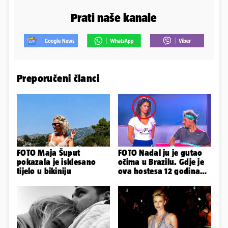
Prati naše kanale
Preporučeni članci
FOTO Maja Šuput
FOTO Nadal ju je gutao
pokazala je isklesano
očima u Brazilu. Gdje je
tijelo u bikiniju
ova hostesa 12 godina
poslije i kako izgleda?