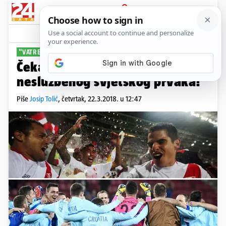
PRIJAVA
Sport
Komentari
19
"VATRENI", EVO VAM ŠANSE
Čekaj malo, pa ovo je meč za
neslužbenog svjetskog prvaka!
Piše
Josip Tolić
,
četvrtak, 22.3.2018. u 12:47