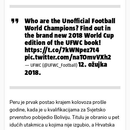
Who are the Unofficial Football
World Champions? Find out in
the brand new 2018 World Cup
edition of the UFWC book!
https://t.co/7kWNpez7t4
pic.twitter.com/naTOmvVXh2
12. ožujka
— UFWC (@UFWC_Football)
2018.
Peru je prvak postao krajem kolovoza prošle
godine, kada je u kvalifikacijama za Svjetsko
prvenstvo pobijedio Boliviju. Titulu je obranio u pet
idućih utakmica u kojima nije izgubio, a Hrvatska