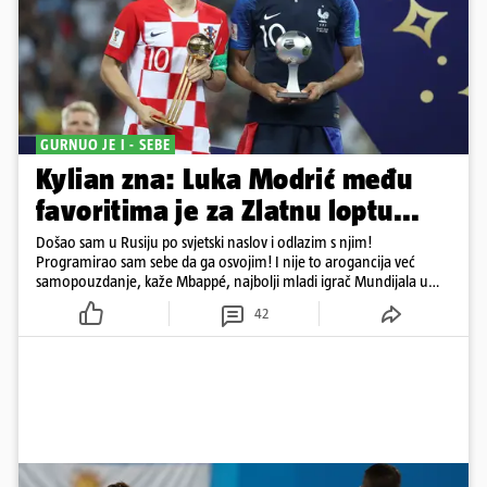
GURNUO JE I - SEBE
Kylian zna: Luka Modrić među
favoritima je za Zlatnu loptu...
Došao sam u Rusiju po svjetski naslov i odlazim s njim!
Programirao sam sebe da ga osvojim! I nije to arogancija već
samopouzdanje, kaže Mbappé, najbolji mladi igrač Mundijala u
Rusiji
42