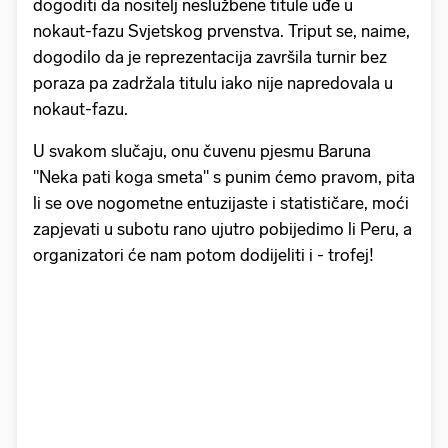
dogoditi da nositelj neslužbene titule uđe u
nokaut-fazu Svjetskog prvenstva. Triput se, naime,
dogodilo da je reprezentacija završila turnir bez
poraza pa zadržala titulu iako nije napredovala u
nokaut-fazu.
U svakom slučaju, onu čuvenu pjesmu Baruna
"Neka pati koga smeta" s punim ćemo pravom, pita
li se ove nogometne entuzijaste i statističare, moći
zapjevati u subotu rano ujutro pobijedimo li Peru, a
organizatori će nam potom dodijeliti i - trofej!