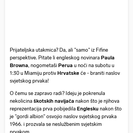
Prijateljska utakmica? Da, ali "samo" iz Fifine
perspektive. Pitate li engleskog novinara
Paula
Browna
, nogometaši
Perua
u noći na subotu u
1:30 u Miamiju protiv
Hrvatske
će - braniti naslov
svjetskog prvaka!
O čemu se zapravo radi? Ideju je pokrenula
nekolicina
škotskih navijača
nakon što je njihova
reprezentacija prva pobijedila
Englesku
nakon što
je "gordi albion" osvojio naslov svjetskog prvaka
1966. i prozvala se neslužbenim svjetskim
prvakom.