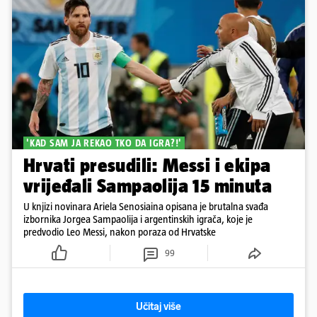
'KAD SAM JA REKAO TKO DA IGRA?!'
Hrvati presudili: Messi i ekipa
vrijeđali Sampaolija 15 minuta
U knjizi novinara Ariela Senosiaina opisana je brutalna svađa
izbornika Jorgea Sampaolija i argentinskih igrača, koje je
predvodio Leo Messi, nakon poraza od Hrvatske
99
Učitaj više