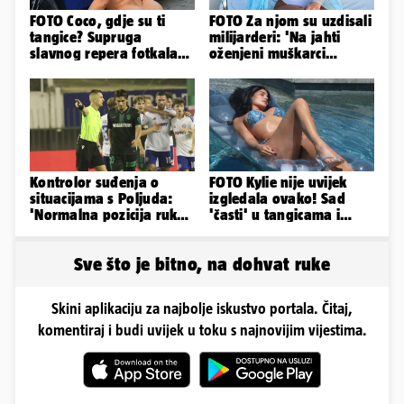
FOTO Coco, gdje su ti
FOTO Za njom su uzdisali
tangice? Supruga
milijarderi: 'Na jahti
slavnog repera fotkala
oženjeni muškarci
se ispred auta i pokazala
zaborave na pravila'
sve
Kontrolor suđenja o
FOTO Kylie nije uvijek
situacijama s Poljuda:
izgledala ovako! Sad
'Normalna pozicija ruku
'časti' u tangicama i
kod skoka, sve je čisto...'
bikiniju, ali išla je 'pod
nož'...
Sve što je bitno, na dohvat ruke
Skini aplikaciju za najbolje iskustvo portala. Čitaj,
komentiraj i budi uvijek u toku s najnovijim vijestima.