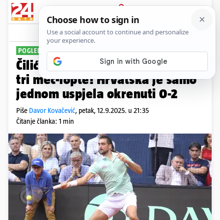
PRIJAVA
Sport
Komentari
11
POGLEDAJTE POSLJEDNJI GEM
Čilić bez šanse, Francuzi imaju
tri meč-lopte! Hrvatska je samo
jednom uspjela okrenuti 0-2
Piše
Davor Kovačević
,
petak, 12.9.2025. u 21:35
Čitanje članka: 1 min