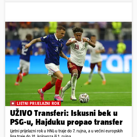
LJETNI PRIJELAZNI ROK
UŽIVO Transferi: Iskusni bek u
PSG-u, Hajduku propao transfer
Ljetni prijelazni rok u HNL-u traje do 7. rujna, a u većini europskih
liga traje do 31. kolovoza ili 1. rujna