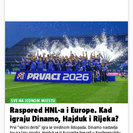
SVE NA JEDNOM MJESTU
Raspored HNL-a i Europe. Kad
igraju Dinamo, Hajduk i Rijeka?
Prvi "vječni derbi" igra se sredinom listopada. Dinamo nastavlja
lov na Ligu prvaka, Hajduk se iz Europske lige seli u Konferencijsku,