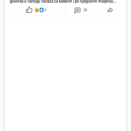
govorila o razlogu razlaza za Kalikom i po njegovom mišljenju
prešla granicu dobrog ukusa
3
38