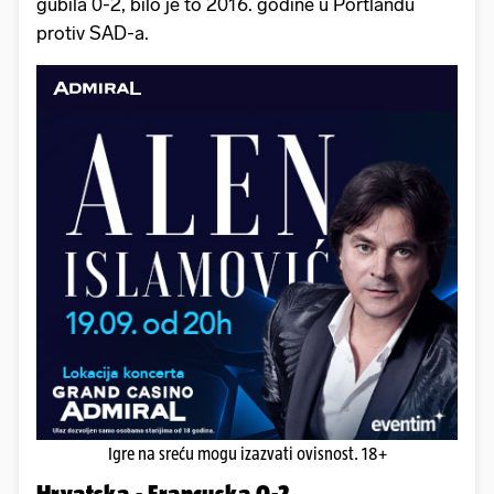
gubila 0-2, bilo je to 2016. godine u Portlandu
protiv SAD-a.
Igre na sreću mogu izazvati ovisnost. 18+
Hrvatska - Francuska 0-2