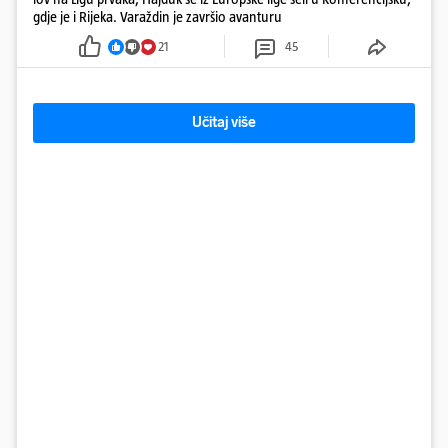
gdje je i Rijeka. Varaždin je završio avanturu
21
45
Učitaj više