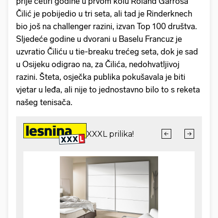
prije četiri godine u prvom kolu Roland Garrosa
Čilić je pobijedio u tri seta, ali tad je Rinderknech
bio još na challenger razini, izvan Top 100 društva.
Sljedeće godine u dvorani u Baselu Francuz je
uzvratio Čiliću u tie-breaku trećeg seta, dok je sad
u Osijeku odigrao na, za Čilića, nedohvatljivoj
razini. Šteta, osječka publika pokušavala je biti
vjetar u leđa, ali nije to jednostavno bilo to s reketa
našeg tenisača.