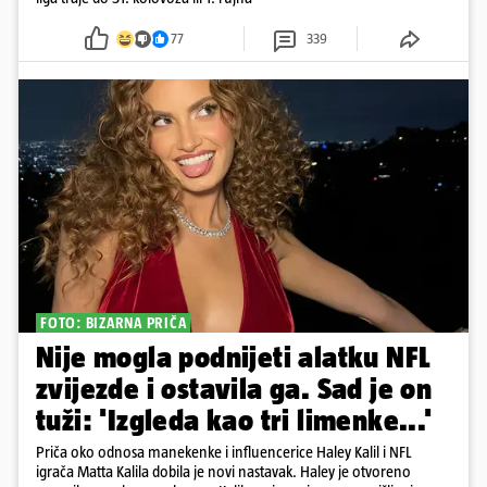
77
339
FOTO: BIZARNA PRIČA
Nije mogla podnijeti alatku NFL
zvijezde i ostavila ga. Sad je on
tuži: 'Izgleda kao tri limenke...'
Priča oko odnosa manekenke i influencerice Haley Kalil i NFL
igrača Matta Kalila dobila je novi nastavak. Haley je otvoreno