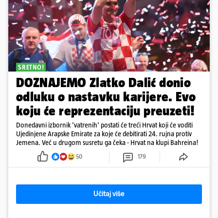
SRETNO!
DOZNAJEMO Zlatko Dalić donio
odluku o nastavku karijere. Evo
koju će reprezentaciju preuzeti!
Donedavni izbornik 'vatrenih' postati će treći Hrvat koji će voditi
Ujedinjene Arapske Emirate za koje će debitirati 24. rujna protiv
Jemena. Već u drugom susretu ga čeka - Hrvat na klupi Bahreina!
50
179
Učitaj više