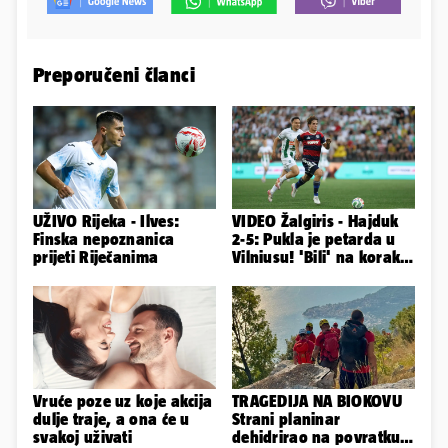
Preporučeni članci
UŽIVO Rijeka - Ilves:
VIDEO Žalgiris - Hajduk
Finska nepoznanica
2-5: Pukla je petarda u
prijeti Riječanima
Vilniusu! 'Bili' na korak
do doigravanja
Vruće poze uz koje akcija
TRAGEDIJA NA BIOKOVU
dulje traje, a ona će u
Strani planinar
svakoj uživati
dehidrirao na povratku s