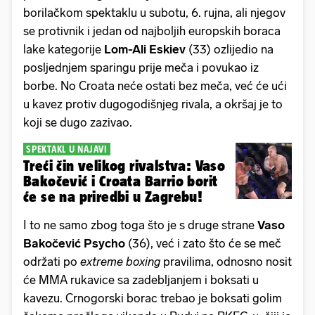
borilačkom spektaklu u subotu, 6. rujna, ali njegov
se protivnik i jedan od najboljih europskih boraca
lake kategorije
Lom-Ali Eskiev
(33) ozlijedio na
posljednjem sparingu prije meča i povukao iz
borbe. No Croata neće ostati bez meča, već će ući
u kavez protiv dugogodišnjeg rivala, a okršaj je to
koji se dugo zazivao.
SPEKTAKL U NAJAVI
Treći čin velikog rivalstva: Vaso
Bakočević i Croata Barrio borit
će se na priredbi u Zagrebu!
I to ne samo zbog toga što je s druge strane
Vaso
Bakočević Psycho
(36), već i zato što će se meč
održati po
extreme boxing
pravilima, odnosno nosit
će MMA rukavice sa zadebljanjem i boksati u
kavezu. Crnogorski borac trebao je boksati golim