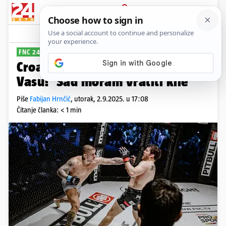
PRIJAVA
Sport
Komentari
5
FNC 24
Croata u Zagrebu ipak ide na
Vasu! ‘Sad moram vratiti kile’
Piše
Fabijan Hrnčić
,
utorak, 2.9.2025. u 17:08
Čitanje članka: < 1 min