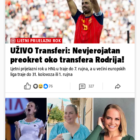
LJETNI PRIJELAZNI ROK
UŽIVO Transferi: Nevjerojatan
preokret oko transfera Rodrija!
Ljetni prijelazni rok u HNL-u traje do 7. rujna, a u većini europskih
liga traje do 31. kolovoza ili 1. rujna
76
327