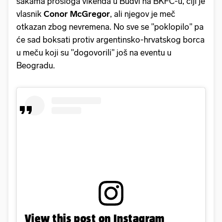
šakama prošloga vikenda u Budvi na BKFC-u, čiji je
vlasnik
Conor McGregor
, ali njegov je meč
otkazan zbog nevremena. No sve se "poklopilo" pa
će sad boksati protiv argentinsko-hrvatskog borca
u meču koji su "dogovorili" još na eventu u
Beogradu.
View this post on Instagram