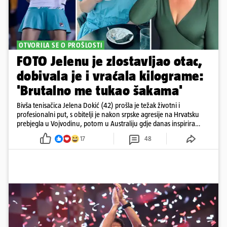
OTVORILA SE O PROŠLOSTI
FOTO Jelenu je zlostavljao otac,
dobivala je i vraćala kilograme:
'Brutalno me tukao šakama'
Bivša tenisačica Jelena Dokić (42) prošla je težak životni i
profesionalni put, s obitelji je nakon srpske agresije na Hrvatsku
prebjegla u Vojvodinu, potom u Australiju gdje danas inspirira
mnoge
17
48