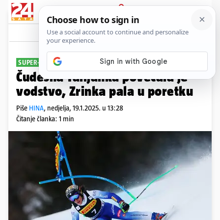
PRIJAVA
Sport
Komentari
2
SUPER-G U CORTINNI
Čudesna Talijanka povećala je
vodstvo, Zrinka pala u poretku
Piše
HINA
,
nedjelja, 19.1.2025. u 13:28
Čitanje članka: 1 min