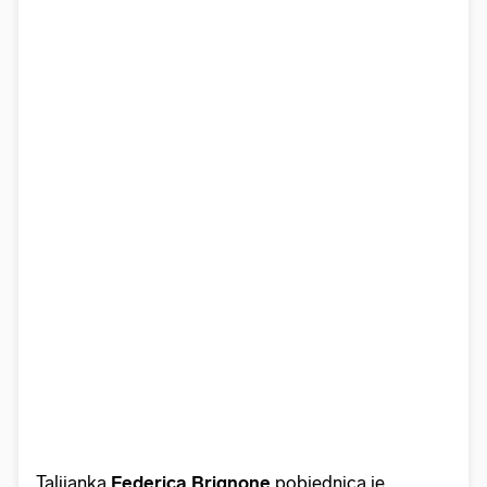
Talijanka
Federica Brignone
pobjednica je