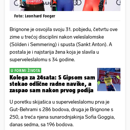
Foto: Leonhard Foeger
Brignone je osvojila svoju 31. pobjedu, četvrtu ove
zime u trećoj disciplini nakon veleslalomske
(Sölden i Semmering) i spusta (Sankt Anton). A
postala je i najstarija žena koja je slavila u
superveleslalomu s 34 godine.
U FORMI ŽIVOTA
Kolega za 24sata: S Gipsom sam
stekao odlične radne navike, a
zaspao sam nakon prvog podija
U poretku skijašica u superveleslalomu prva je
Gut-Behrami s 286 bodova, druga je Brignone s
250, a treća njena sunarodnjakinja Sofia Goggia,
danas sedma, sa 196 bodova.