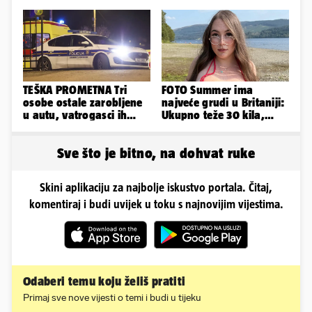
predmetu nacionalne
prepolovio, čovjek
sigurnosti
poginuo
TEŠKA PROMETNA Tri
FOTO Summer ima
osobe ostale zarobljene
najveće grudi u Britaniji:
u autu, vatrogasci ih
Ukupno teže 30 kila,
spašavali
razmišljam o
smanjivanju...
Sve što je bitno, na dohvat ruke
Skini aplikaciju za najbolje iskustvo portala. Čitaj,
komentiraj i budi uvijek u toku s najnovijim vijestima.
Odaberi temu koju želiš pratiti
Primaj sve nove vijesti o temi i budi u tijeku