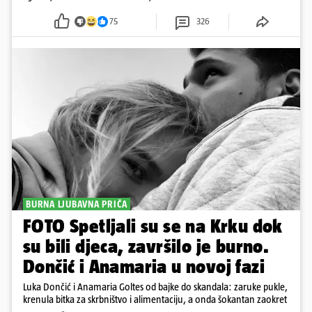
75
326
BURNA LJUBAVNA PRIČA
FOTO Spetljali su se na Krku dok
su bili djeca, završilo je burno.
Dončić i Anamaria u novoj fazi
Luka Dončić i Anamaria Goltes od bajke do skandala: zaruke pukle,
krenula bitka za skrbništvo i alimentaciju, a onda šokantan zaokret