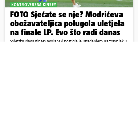
KONTROVERZNA KINSEY
FOTO Sjećate se nje? Modrićeva
obožavateljica polugola uletjela
na finale LP. Evo što radi danas
Svjetsku slavu Kinsey Wolanski postigla je upadanjem na travnjak u
finalu Lige prvaka 2019. u Madridu između Liverpoola i
Tottenhama. Tada se polugola pojavila na terenu, redarska služba
ju je lovila po travnjaku, a njezine fotografije obišle su svijet.
11
35
Učitaj više