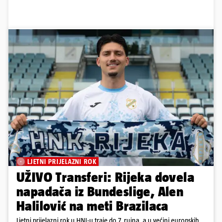
LJETNI PRIJELAZNI ROK
UŽIVO Transferi: Rijeka dovela
napadača iz Bundeslige, Alen
Halilović na meti Brazilaca
Ljetni prijelazni rok u HNL-u traje do 7. rujna, a u većini europskih