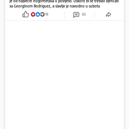
je od najvećih nogometaša u povijesti. Uskoro bi se trebao vjenčati
sa Georginom Rodriguez, a slavlje je navodno u subotu
19
65