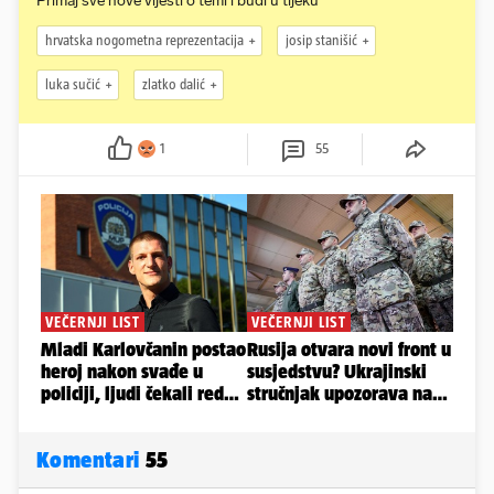
Primaj sve nove vijesti o temi i budi u tijeku
hrvatska nogometna reprezentacija
josip stanišić
luka sučić
zlatko dalić
1
55
Komentari
55