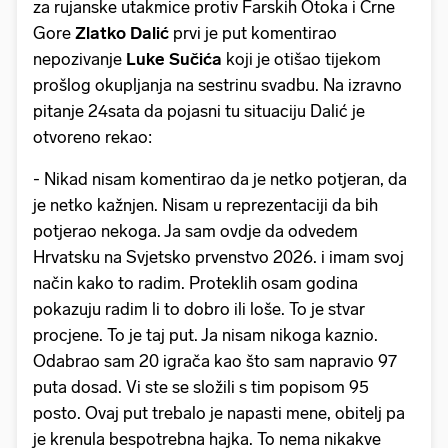
za rujanske utakmice protiv Farskih Otoka i Crne
Gore
Zlatko Dalić
prvi je put komentirao
nepozivanje
Luke Sučića
koji je otišao tijekom
prošlog okupljanja na sestrinu svadbu. Na izravno
pitanje 24sata da pojasni tu situaciju Dalić je
otvoreno rekao:
- Nikad nisam komentirao da je netko potjeran, da
je netko kažnjen. Nisam u reprezentaciji da bih
potjerao nekoga. Ja sam ovdje da odvedem
Hrvatsku na Svjetsko prvenstvo 2026. i imam svoj
način kako to radim. Proteklih osam godina
pokazuju radim li to dobro ili loše. To je stvar
procjene. To je taj put. Ja nisam nikoga kaznio.
Odabrao sam 20 igrača kao što sam napravio 97
puta dosad. Vi ste se složili s tim popisom 95
posto. Ovaj put trebalo je napasti mene, obitelj pa
je krenula bespotrebna hajka. To nema nikakve