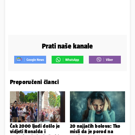
Prati naše kanale
Preporučeni članci
Čak 2000 ljudi došlo je
20 najjačih bolova: Tko
vidjeti Ronalda i
misli da je porod na