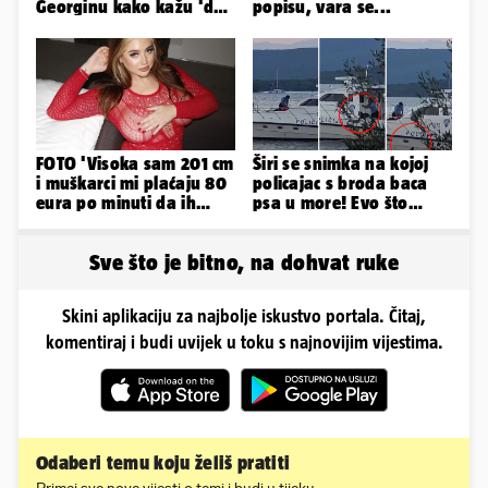
Georginu kako kažu 'da'.
popisu, vara se...
A kad ono - Fabio i
Nicole!
FOTO 'Visoka sam 201 cm
Širi se snimka na kojoj
i muškarci mi plaćaju 80
policajac s broda baca
eura po minuti da ih
psa u more! Evo što
pokorim riječima'
kažu: 'Samo smo ga
pustili'
Sve što je bitno, na dohvat ruke
Skini aplikaciju za najbolje iskustvo portala. Čitaj,
komentiraj i budi uvijek u toku s najnovijim vijestima.
Odaberi temu koju želiš pratiti