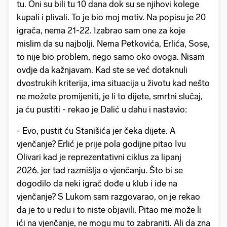
tu. Oni su bili tu 10 dana dok su se njihovi kolege
kupali i plivali. To je bio moj motiv. Na popisu je 20
igrača, nema 21-22. Izabrao sam one za koje
mislim da su najbolji. Nema Petkovića, Erlića, Sose,
to nije bio problem, nego samo oko ovoga. Nisam
ovdje da kažnjavam. Kad ste se već dotaknuli
dvostrukih kriterija, ima situacija u životu kad nešto
ne možete promijeniti, je li to dijete, smrtni slučaj,
ja ću pustiti - rekao je Dalić u dahu i nastavio:
- Evo, pustit ću Stanišića jer čeka dijete. A
vjenčanje? Erlić je prije pola godijne pitao Ivu
Olivari kad je reprezentativni ciklus za lipanj
2026. jer tad razmišlja o vjenčanju. Što bi se
dogodilo da neki igrač dođe u klub i ide na
vjenčanje? S Lukom sam razgovarao, on je rekao
da je to u redu i to niste objavili. Pitao me može li
ići na vjenčanje, ne mogu mu to zabraniti. Ali da zna