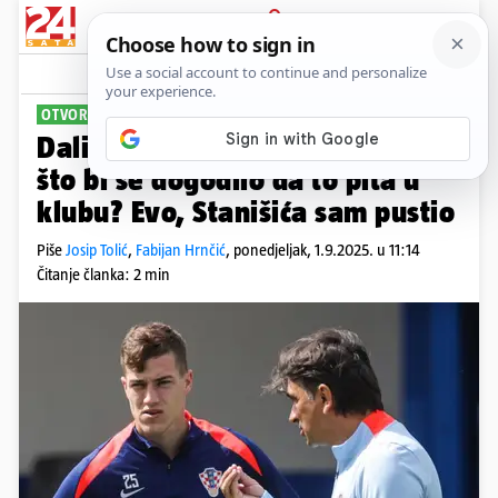
PRIJAVA
Sport
Komentari
55
OTVORENO O NEPOZIVANJU
Dalić: Ne kažnjavam Sučića, ali
što bi se dogodilo da to pita u
klubu? Evo, Stanišića sam pustio
Piše
Josip Tolić
,
Fabijan Hrnčić
,
ponedjeljak, 1.9.2025. u 11:14
Čitanje članka: 2 min