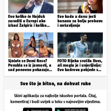
Evo koliko će Hajduk
Evo kada u danu jesti
zaraditi u Europi ako
bananu za bolju probavu
izbaci Žalgiris i koliko
i mršavljenje
ako izbori ligašku fazu
Sjećate se Demi Rose?
FOTO Rijeka srušila Ilves,
Povukla se iz javnosti, a
ali mogla je i uvjerljivije:
sad ponovno pokazuje
Evo kadrova pobjede s
obline. Ovako izgleda
Rujevice
Sve što je bitno, na dohvat ruke
Skini aplikaciju za najbolje iskustvo portala. Čitaj,
komentiraj i budi uvijek u toku s najnovijim vijestima.