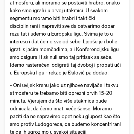
atmosferu, ali moramo se postaviti hrabro, onako
kako smo igrali i u prvoj utakmici. U svakom
segmentu moramo biti hrabri i taktički
disciplinirani i napraviti sve da ostvarimo dobar
rezultat i uđemo u Europsku ligu. Svima je to u
interesu i dat ćemo sve od sebe. Ljepše je i bolje
igrati s jačim momčadima, ali Konferencijsku ligu
smo osigurali i skinuli smo taj pritisak sa sebe.
Idemo rasterećeni odigrati taj dvoboj i probati ući
u Europsku ligu - rekao je Đalović pa dodao:
- Oni uvijek krenu jako uz njihove navijače i takvu
atmosferu te trebamo biti oprezni prvih 15-20
minuta. Vjerujem da što više utakmica bude
odmicala, da ćemo imati veće šanse. Moramo
paziti da ne napravimo opet neku glupost kao što
smo protiv Ludogoreca, da budemo koncentrirani
te da ih ugrozimo u svakoj situaciji.