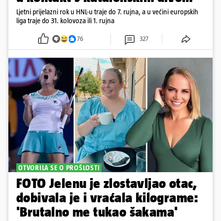
Ljetni prijelazni rok u HNL-u traje do 7. rujna, a u većini europskih
liga traje do 31. kolovoza ili 1. rujna
76
327
OTVORILA SE O PROŠLOSTI
FOTO Jelenu je zlostavljao otac,
dobivala je i vraćala kilograme:
'Brutalno me tukao šakama'