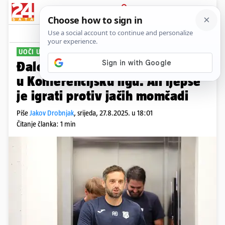
PRIJAVA
Sport
Komentari
21
UOČI UZVRATA
Đalović: Skinuli smo teret i ušli
u Konferencijsku ligu. Ali ljepše
je igrati protiv jačih momčadi
Piše
Jakov Drobnjak
,
srijeda, 27.8.2025. u 18:01
Čitanje članka: 1 min