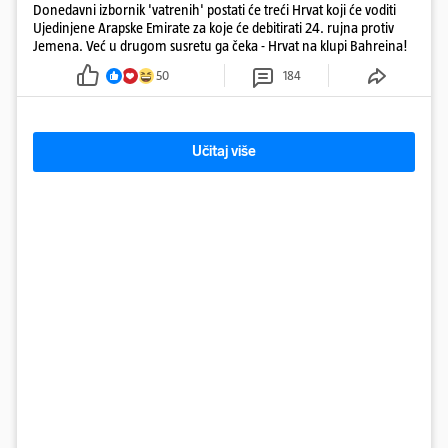
Donedavni izbornik 'vatrenih' postati će treći Hrvat koji će voditi
Ujedinjene Arapske Emirate za koje će debitirati 24. rujna protiv
Jemena. Već u drugom susretu ga čeka - Hrvat na klupi Bahreina!
50
184
Učitaj više