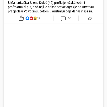
Bivša tenisačica Jelena Dokić (42) prošla je težak životni i
profesionalni put, s obitelji je nakon srpske agresije na Hrvatsku
prebjegla u Vojvodinu, potom u Australiju gdje danas inspirira
mnoge
18
50