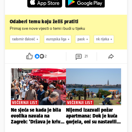
Odaberi temu koju želiš pratiti
Primaj sve nove vijesti o temi i budi u tijeku
radomir đalović
europska liga
paok
nk rijeka
2
21