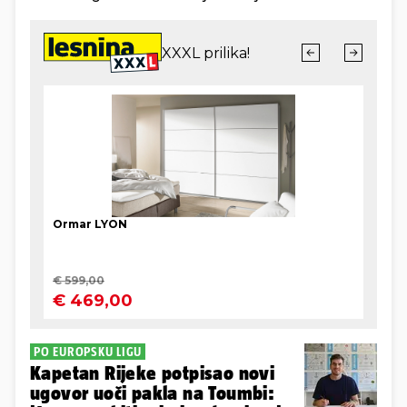
PO EUROPSKU LIGU
Kapetan Rijeke potpisao novi
ugovor uoči pakla na Toumbi: