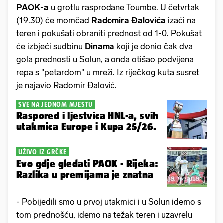
PAOK
-
a
u grotlu rasprodane Toumbe. U četvrtak
(19.30) će momčad
Radomira Đalovića
izaći na
teren i pokušati obraniti prednost od 1-0. Pokušat
će izbjeći sudbinu
Dinama
koji je donio čak dva
gola prednosti u Solun, a onda otišao podvijena
repa s "petardom" u mreži. Iz riječkog kuta susret
je najavio Radomir Đalović.
SVE NA JEDNOM MJESTU
Raspored i ljestvica HNL-a, svih
utakmica Europe i Kupa 25/26.
UŽIVO IZ GRČKE
Evo gdje gledati PAOK - Rijeka:
Razlika u premijama je znatna
- Pobijedili smo u prvoj utakmici i u Solun idemo s
tom prednošću, idemo na težak teren i uzavrelu