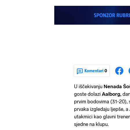
Komentari
0
U iščekivanju
Nenada Šoš
goste dolazi
Aalborg,
da
prvim bodovima (31-20), s
prvaka izgledaju ljepše, a
utakmici kao glavni trener
sjedne na klupu.