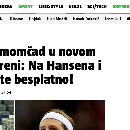
SHOW
SPORT
LIFE&STYLE
VIRAL
SCI/TECH
EXPRES
NL
Dinamo
Hajduk
Luka Modrić
Novak Đoković
Formula 1
V
momčad u novom
reni: Na Hansena i
te besplatno!
u 21:54