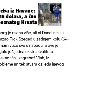
reba iz Havane:
 15 dolara, a čuo
poznatog Hrvata
rg je razina više, ali ni Danci nisu u
okazao Pick Szeged u zadnjem kolu (34-
nsen
vuče sve u napadu, a ove je
golu još jedna ekstra kvaliteta
i nekadašnji zagrebaš Vlah, iz
obleme im tek stvara ozljeda lijevog