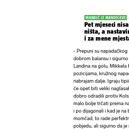
MANDIĆ IZ MANDIĆEVE
Pet mjeseci nis
ništa, a nastavim 
i za mene mjest
reprezentaciji
- Prepuni su napadačkog p
dobrom balansu i sigurno j
Landina na golu, Mikkela 
pozicijama, kružnog napad
nabrajam dalje. Igraju tip
će opet biti veliki naglas
dobro odradili protiv Kol
malo bolje trčati prema na
i po dijagonali i kad je na 
momčad, to rade perfektno
pobjedu, ali sigurno da je