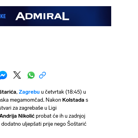
tarića
,
Zagrebu
u četvrtak (18:45) u
nska megamomčad
.
Nakon
Kolstada
s
tvari za zagrebaše u Ligi
Andrija Nikolić
probat će ih u zadnjoj
 dodatno uljepšati prije nego Šoštarić