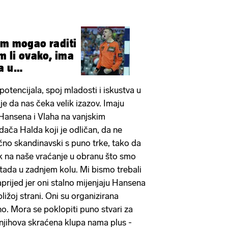
am mogao raditi
li ovako, ima
a u
otencijala, spoj mladosti i iskustva u
e da nas čeka velik izazov. Imaju
Hansena i Vlaha na vanjskim
ača Halda koji je odličan, da ne
ično skandinavski s puno trke, tako da
ak na naše vraćanje u obranu što smo
stada u zadnjem kolu. Mi bismo trebali
prijed jer oni stalno mijenjaju Hansena
bližoj strani. Oni su organizirana
. Mora se poklopiti puno stvari za
 njihova skraćena klupa nama plus -