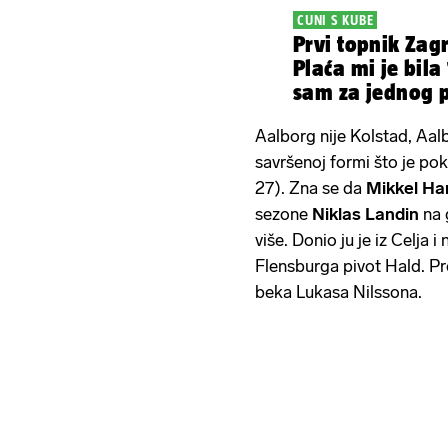
CUNI S KUBE
Prvi topnik Zag
Plaća mi je bila
sam za jednog 
Aalborg nije Kolstad, Aalbo
savršenoj formi što je p
27). Zna se da
Mikkel Ha
sezone
Niklas Landin
na 
više. Donio ju je iz Celja 
Flensburga pivot Hald. Pr
beka Lukasa Nilssona.