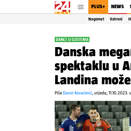
PLUS+
NEWS
Nogomet
Vatreni
H
DANCI U GOSTIMA
Danska mega
spektaklu u A
Landina može
Piše
Davor Kovačević
,
srijeda, 11.10.2023. 