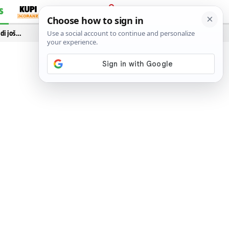
S
PRIJAVA
idi još…