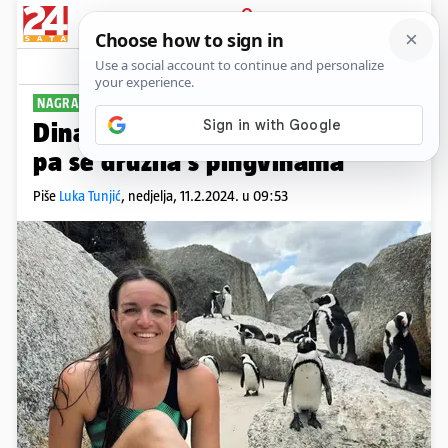
PRIJAVA
Sport
Komentari
5
NAGRADILA SE
Dina Levačić preplivala 33 km
pa se družila s pingvinama
Piše
Luka Tunjić
,
nedjelja, 11.2.2024. u 09:53