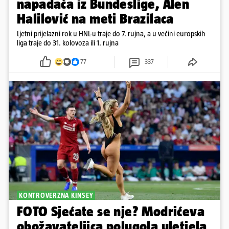
napadača iz Bundeslige, Alen
Halilović na meti Brazilaca
Ljetni prijelazni rok u HNL-u traje do 7. rujna, a u većini europskih
liga traje do 31. kolovoza ili 1. rujna
77
337
KONTROVERZNA KINSEY
FOTO Sjećate se nje? Modrićeva
obožavateljica polugola uletjela