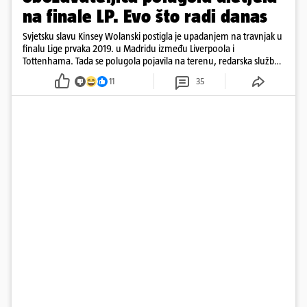
na finale LP. Evo što radi danas
Svjetsku slavu Kinsey Wolanski postigla je upadanjem na travnjak u
finalu Lige prvaka 2019. u Madridu između Liverpoola i
Tottenhama. Tada se polugola pojavila na terenu, redarska služba
ju je lovila po travnjaku, a njezine fotografije obišle su svijet.
11
35