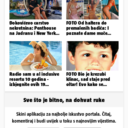
Đokovićevo carstvo
FOTO Od haltera do
nekretnina: Penthouse
premalenih badića: I
na Jadranu i New Yorku,
poznate dame muče
španjolska vila, hoteli...
vrućine, evo kako su
pozirale
Radio sam u al inclusive
FOTO Bio je krezubi
resortu 10 godina -
klinac, sad staje pred
izbjegnite ovih 19
oltar! Evo kako se
grešaka i olakšajte si
mijenjao jedan od
odmor
najvećih...
Sve što je bitno, na dohvat ruke
Skini aplikaciju za najbolje iskustvo portala. Čitaj,
komentiraj i budi uvijek u toku s najnovijim vijestima.