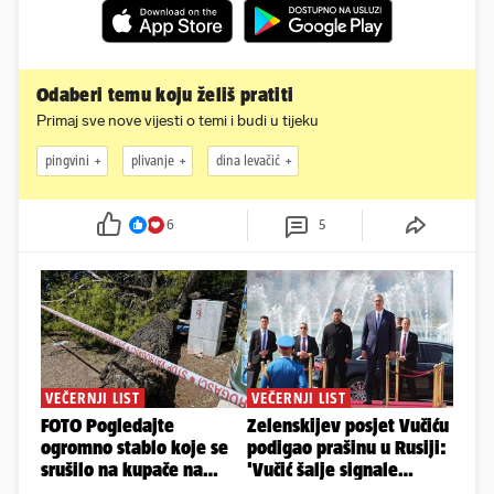
Odaberi temu koju želiš pratiti
Primaj sve nove vijesti o temi i budi u tijeku
pingvini
plivanje
dina levačić
6
5