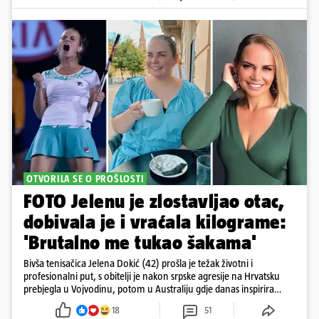
OTVORILA SE O PROŠLOSTI
FOTO Jelenu je zlostavljao otac,
dobivala je i vraćala kilograme:
'Brutalno me tukao šakama'
Bivša tenisačica Jelena Dokić (42) prošla je težak životni i
profesionalni put, s obitelji je nakon srpske agresije na Hrvatsku
prebjegla u Vojvodinu, potom u Australiju gdje danas inspirira
mnoge
18
51