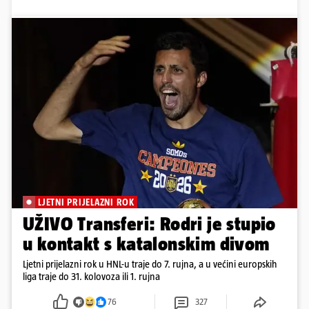
LJETNI PRIJELAZNI ROK
UŽIVO Transferi: Rodri je stupio
u kontakt s katalonskim divom
Ljetni prijelazni rok u HNL-u traje do 7. rujna, a u većini europskih
liga traje do 31. kolovoza ili 1. rujna
76
327