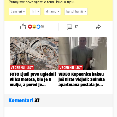
Primaj sve nove vijesti o temi i budi u tijeku
transferi
hnl
dinamo
bartol franjić
10
37
Komentari
37