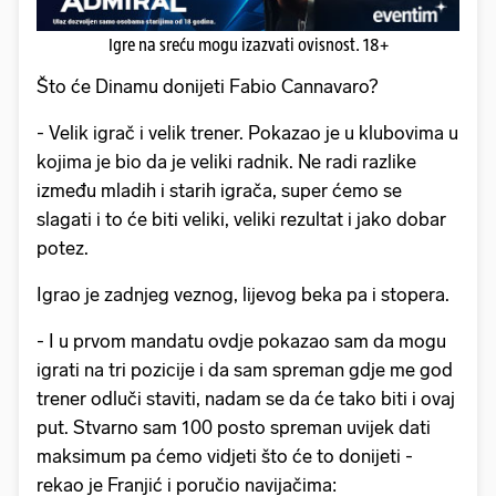
Igre na sreću mogu izazvati ovisnost. 18+
Što će Dinamu donijeti Fabio Cannavaro?
- Velik igrač i velik trener. Pokazao je u klubovima u
kojima je bio da je veliki radnik. Ne radi razlike
između mladih i starih igrača, super ćemo se
slagati i to će biti veliki, veliki rezultat i jako dobar
potez.
Igrao je zadnjeg veznog, lijevog beka pa i stopera.
- I u prvom mandatu ovdje pokazao sam da mogu
igrati na tri pozicije i da sam spreman gdje me god
trener odluči staviti, nadam se da će tako biti i ovaj
put. Stvarno sam 100 posto spreman uvijek dati
maksimum pa ćemo vidjeti što će to donijeti -
rekao je Franjić i poručio navijačima: