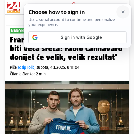
PRIJAVA
Sport
Komentari
37
NAKON DVIJE I POL GODINE
Franjić opet u Dinamu: 'Ne može
biti veća sreća! Fabio Cannavaro
donijet će velik, velik rezultat'
Piše
Josip Tolić
,
subota, 4.1.2025. u 11:04
Čitanje članka: 2 min