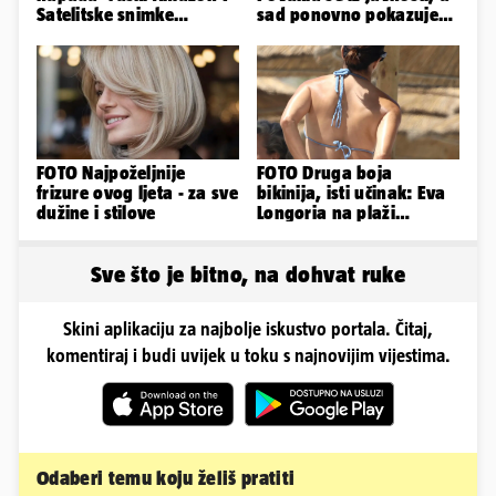
Satelitske snimke
sad ponovno pokazuje
pokazale što se događa
obline. Ovako izgleda
FOTO Najpoželjnije
FOTO Druga boja
frizure ovog ljeta - za sve
bikinija, isti učinak: Eva
dužine i stilove
Longoria na plaži
pipkala svoje zanosne
obline
Sve što je bitno, na dohvat ruke
Skini aplikaciju za najbolje iskustvo portala. Čitaj,
komentiraj i budi uvijek u toku s najnovijim vijestima.
Odaberi temu koju želiš pratiti