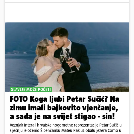
SLAVLJE MOŽE POČETI
FOTO Koga ljubi Petar Sučić? Na
zimu imali bajkovito vjenčanje,
a sada je na svijet stigao - sin!
Veznjak Intera i hrvatske nogometne reprezentacije Petar Sučić u
siječnju je oženio Šibenčanku Mateu Rak uz obalu jezera Como u