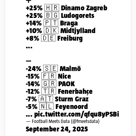
➕
+25% 🇭🇷 Dinamo Zagreb
+25% 🇧🇬 Ludogorets
+14% 🇵🇹 Braga
+10% 🇩🇰 Midtjylland
+8% 🇩🇪 Freiburg
...
➖
-24% 🇸🇪 Malmö
-15% 🇫🇷 Nice
-14% 🇬🇷 PAOK
-12% 🇹🇷 Fenerbahçe
-7% 🇦🇹 Sturm Graz
-5% 🇳🇱 Feyenoord
...
pic.twitter.com/qfqu8yPSBi
— Football Meets Data (@fmeetsdata)
September 24, 2025