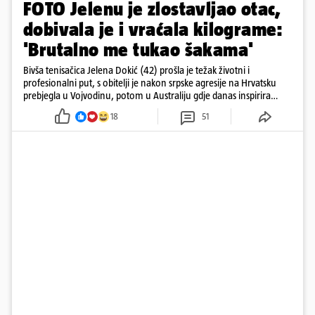
FOTO Jelenu je zlostavljao otac,
dobivala je i vraćala kilograme:
'Brutalno me tukao šakama'
Bivša tenisačica Jelena Dokić (42) prošla je težak životni i
profesionalni put, s obitelji je nakon srpske agresije na Hrvatsku
prebjegla u Vojvodinu, potom u Australiju gdje danas inspirira
mnoge
18
51