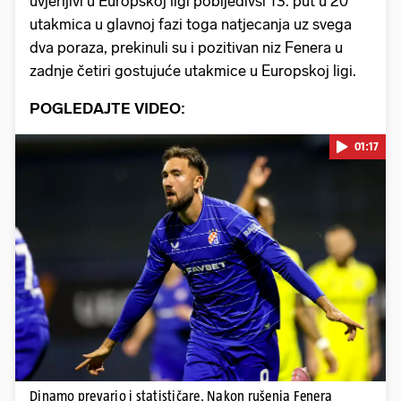
uvjerljivi u Europskoj ligi pobijedivši 13. put u 20
utakmica u glavnoj fazi toga natjecanja uz svega
dva poraza, prekinuli su i pozitivan niz Fenera u
zadnje četiri gostujuće utakmice u Europskoj ligi.
POGLEDAJTE VIDEO:
01:17
Pokretanje videa...
Dinamo prevario i statističare. Nakon rušenja Fenera