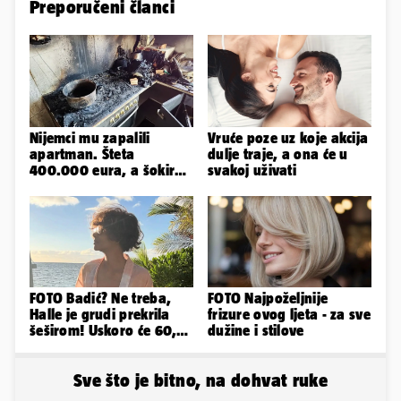
Preporučeni članci
Nijemci mu zapalili
Vruće poze uz koje akcija
apartman. Šteta
dulje traje, a ona će u
400.000 eura, a šokirao
svakoj uživati
ga mail od Bookinga
FOTO Badić? Ne treba,
FOTO Najpoželjnije
Halle je grudi prekrila
frizure ovog ljeta - za sve
šeširom! Uskoro će 60,
dužine i stilove
ljetuje u golim izdanjima
Sve što je bitno, na dohvat ruke