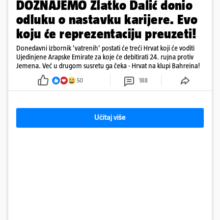
DOZNAJEMO Zlatko Dalić donio
odluku o nastavku karijere. Evo
koju će reprezentaciju preuzeti!
Donedavni izbornik 'vatrenih' postati će treći Hrvat koji će voditi
Ujedinjene Arapske Emirate za koje će debitirati 24. rujna protiv
Jemena. Već u drugom susretu ga čeka - Hrvat na klupi Bahreina!
50
188
Učitaj više