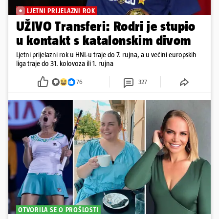
LJETNI PRIJELAZNI ROK
UŽIVO Transferi: Rodri je stupio
u kontakt s katalonskim divom
Ljetni prijelazni rok u HNL-u traje do 7. rujna, a u većini europskih
liga traje do 31. kolovoza ili 1. rujna
76
327
OTVORILA SE O PROŠLOSTI