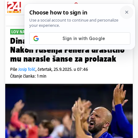
PRIJAVA
Sport
Komentari
51
LOV NA IDUĆU RUNDU
Dinamo prevario i statističare.
Nakon rušenja Fenera drastično
mu narasle šanse za prolazak
Piše
Josip Tolić
,
četvrtak, 25.9.2025. u 07:46
Čitanje članka: 1 min