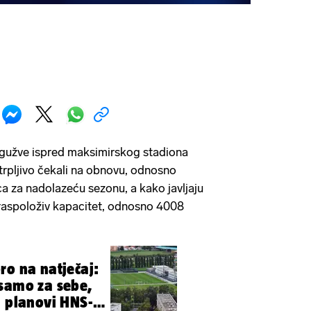
 gužve ispred maksimirskog stadiona
trpljivo čekali na obnovu, odnosno
ca za nadolazeću sezonu, a kako javljaju
 raspoloživ kapacitet, odnosno 4008
ro na natječaj:
samo za sebe,
u planovi HNS-