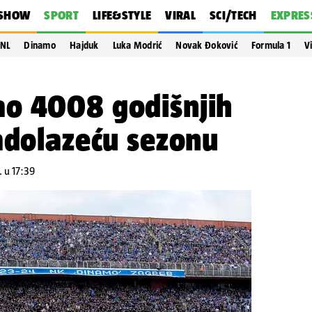
SHOW
SPORT
LIFE&STYLE
VIRAL
SCI/TECH
EXPRES
NL
Dinamo
Hajduk
Luka Modrić
Novak Đoković
Formula 1
V
o 4008 godišnjih
adolazeću sezonu
. u 17:39