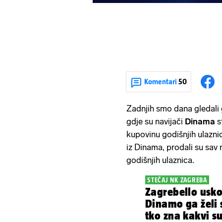
Komentari
50
Zadnjih smo dana gledali
gdje su navijači
Dinama
s
kupovinu godišnjih ulazni
iz Dinama, prodali su sav
godišnjih ulaznica.
STEČAJ NK ZAGREBA
Zagrebello usko
Dinamo ga želi 
tko zna kakvi s