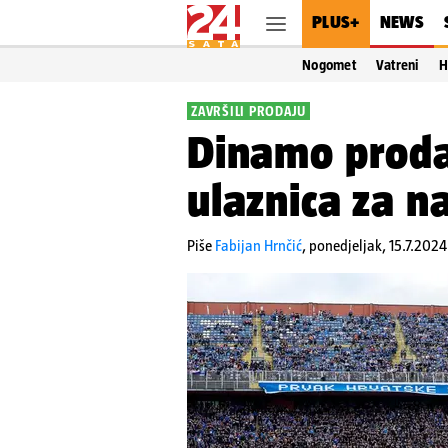
PLUS+
NEWS
Nogomet
Vatreni
H
ZAVRŠILI PRODAJU
Dinamo proda
ulaznica za n
Piše
Fabijan Hrnčić
,
ponedjeljak, 15.7.2024