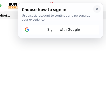
S
PRIJAVA
idi još…