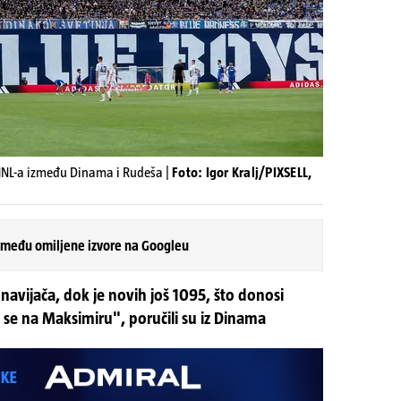
 HNL-a između Dinama i Rudeša |
Foto: Igor Kralj/PIXSELL,
 među omiljene izvore na Googleu
navijača, dok je novih još 1095, što donosi
e na Maksimiru", poručili su iz Dinama