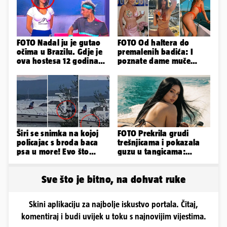
FOTO Nadal ju je gutao
FOTO Od haltera do
očima u Brazilu. Gdje je
premalenih badića: I
ova hostesa 12 godina
poznate dame muče
poslije i kako izgleda?
vrućine, evo kako su
pozirale
Širi se snimka na kojoj
FOTO Prekrila grudi
policajac s broda baca
trešnjicama i pokazala
psa u more! Evo što
guzu u tangicama:
kažu: 'Samo smo ga
Ovako ljetuje bujna
pustili'
Slavonka
Sve što je bitno, na dohvat ruke
Skini aplikaciju za najbolje iskustvo portala. Čitaj,
komentiraj i budi uvijek u toku s najnovijim vijestima.