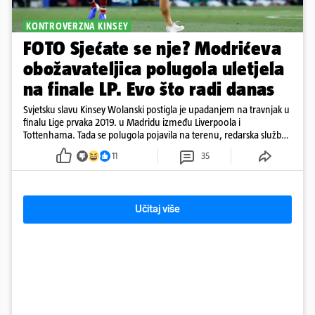
KONTROVERZNA KINSEY
FOTO Sjećate se nje? Modrićeva
obožavateljica polugola uletjela
na finale LP. Evo što radi danas
Svjetsku slavu Kinsey Wolanski postigla je upadanjem na travnjak u
finalu Lige prvaka 2019. u Madridu između Liverpoola i
Tottenhama. Tada se polugola pojavila na terenu, redarska služba
ju je lovila po travnjaku, a njezine fotografije obišle su svijet.
11
35
Učitaj više