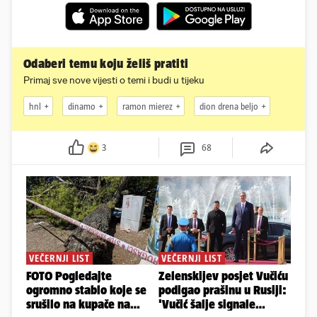
Odaberi temu koju želiš pratiti
Primaj sve nove vijesti o temi i budi u tijeku
hnl
dinamo
ramon mierez
dion drena beljo
3
68