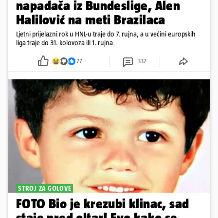
napadača iz Bundeslige, Alen
Halilović na meti Brazilaca
Ljetni prijelazni rok u HNL-u traje do 7. rujna, a u većini europskih
liga traje do 31. kolovoza ili 1. rujna
77
337
STROJ ZA GOLOVE
FOTO Bio je krezubi klinac, sad
staje pred oltar! Evo kako se