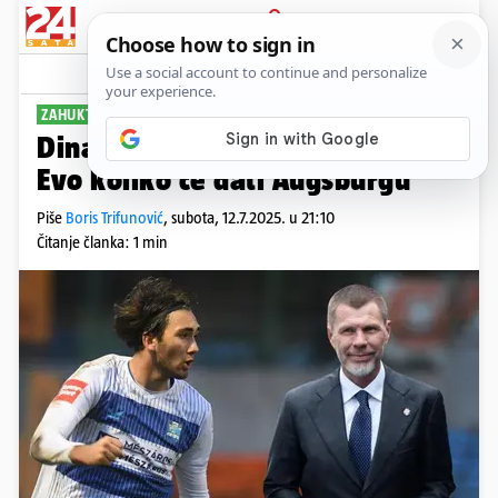
PRIJAVA
Sport
Komentari
68
ZAHUKTAVA SE
Dinamo ruši rekord za Belju?!
Evo koliko će dati Augsburgu
Piše
Boris Trifunović
,
subota, 12.7.2025. u 21:10
Čitanje članka: 1 min