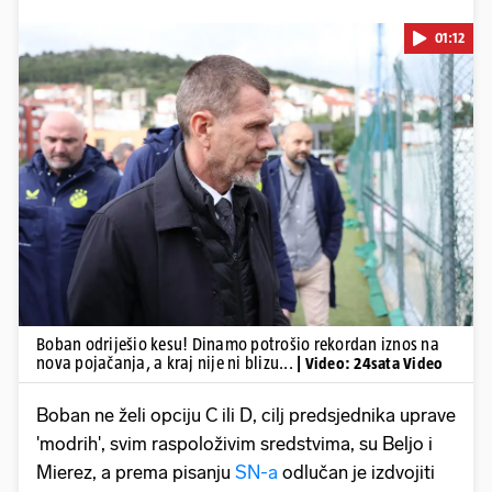
01:12
Pokretanje videa...
Boban odriješio kesu! Dinamo potrošio rekordan iznos na
nova pojačanja, a kraj nije ni blizu...
| Video: 24sata Video
Boban ne želi opciju C ili D, cilj predsjednika uprave
'modrih', svim raspoloživim sredstvima, su Beljo i
Mierez, a prema pisanju
SN-a
odlučan je izdvojiti