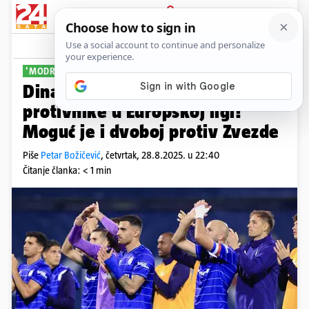
PRIJAVA
Sport
Komentari
55
'MODRI' U 1. POTU
Dinamo saznao potencijalne
protivnike u Europskoj ligi!
Moguć je i dvoboj protiv Zvezde
Piše
Petar Božičević
,
četvrtak, 28.8.2025. u 22:40
Čitanje članka: < 1 min