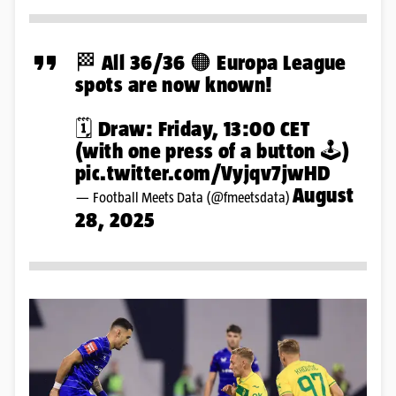
🏁 All 36/36 🟠 Europa League
spots are now known!
🗓️ Draw: Friday, 13:00 CET
(with one press of a button 🕹️)
pic.twitter.com/Vyjqv7jwHD
August
— Football Meets Data (@fmeetsdata)
28, 2025