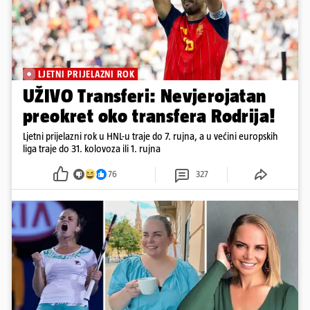
LJETNI PRIJELAZNI ROK
UŽIVO Transferi: Nevjerojatan
preokret oko transfera Rodrija!
Ljetni prijelazni rok u HNL-u traje do 7. rujna, a u većini europskih
liga traje do 31. kolovoza ili 1. rujna
76
327