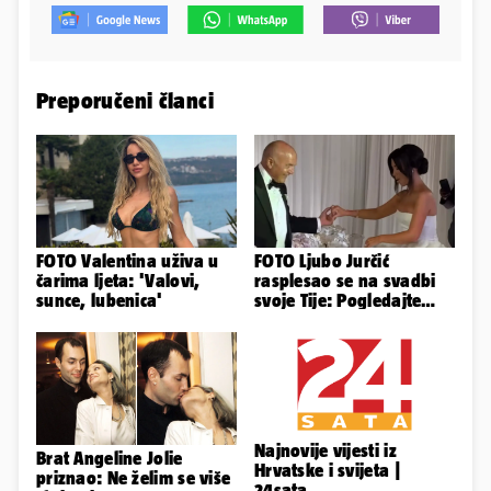
Preporučeni članci
FOTO Valentina uživa u
FOTO Ljubo Jurčić
čarima ljeta: 'Valovi,
rasplesao se na svadbi
sunce, lubenica'
svoje Tije: Pogledajte
kako je izgledalo
vjenčanje...
Najnovije vijesti iz
Brat Angeline Jolie
Hrvatske i svijeta |
priznao: Ne želim se više
24sata