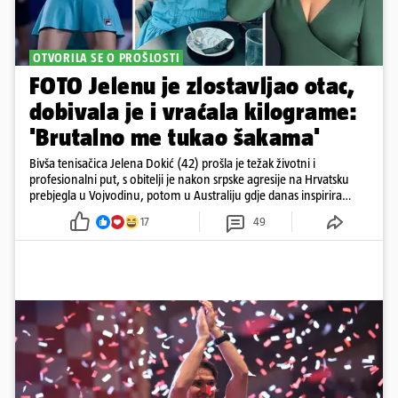
OTVORILA SE O PROŠLOSTI
FOTO Jelenu je zlostavljao otac,
dobivala je i vraćala kilograme:
'Brutalno me tukao šakama'
Bivša tenisačica Jelena Dokić (42) prošla je težak životni i
profesionalni put, s obitelji je nakon srpske agresije na Hrvatsku
prebjegla u Vojvodinu, potom u Australiju gdje danas inspirira
mnoge
17
49