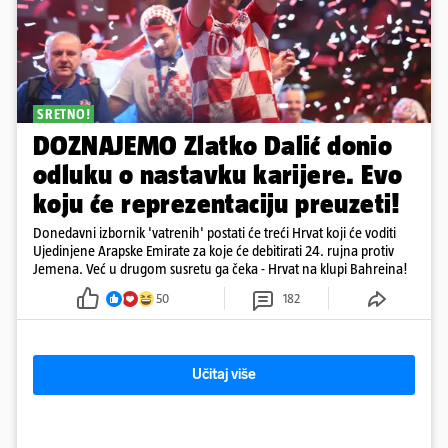
SRETNO!
DOZNAJEMO Zlatko Dalić donio
odluku o nastavku karijere. Evo
koju će reprezentaciju preuzeti!
Donedavni izbornik 'vatrenih' postati će treći Hrvat koji će voditi
Ujedinjene Arapske Emirate za koje će debitirati 24. rujna protiv
Jemena. Već u drugom susretu ga čeka - Hrvat na klupi Bahreina!
50
182
Učitaj više