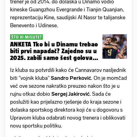
trener je od 2014. do dolaska u Dinamo vodio
kineske Guangzhou Evergrande i Tianjin Quanjian,
reprezentaciju Kine, saudijski Al Nassr te talijanske
Benevento i Udinese.
ŠTO VI MISLITE?
ANKETA Tko bi u Dinamu trebao
biti prvi napadač? Zajedno su u
2025. zabili samo šest golova...
Iz kluba su potvrdili kako će Cannavarov nasljednik
biti "vojnik kluba"
Sandro Perković
. On je momčad
već ove sezone nakratko preuzeo nakon što je u
rujnu otkaz dobio
Sergej Jakirović
. Sada će
poslužiti kao prijelazno rješenje do kraja sezone i
dolaska sportskog direktora koji će u dogovoru s
Upravom kluba odabrati novog trenera i oblikovati
novu sportsku politiku.