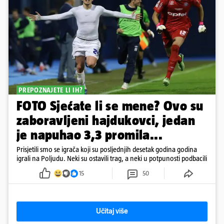
PREPOZNAJETE LI IH?
FOTO Sjećate li se mene? Ovo su
zaboravljeni hajdukovci, jedan
je napuhao 3,3 promila...
Prisjetili smo se igrača koji su posljednjih desetak godina godina
igrali na Poljudu. Neki su ostavili trag, a neki u potpunosti podbacili
15
50
Učitaj više