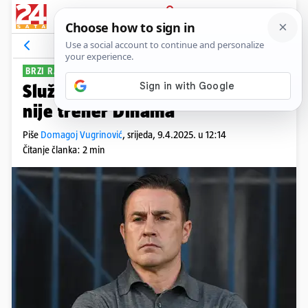
PRIJAVA
Sport
Komentari
142
BRZI RASTANAK
Službeno: Fabio Cannavaro više
nije trener Dinama
Piše
Domagoj Vugrinović
,
srijeda, 9.4.2025. u 12:14
Čitanje članka: 2 min