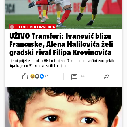
LJETNI PRIJELAZNI ROK
UŽIVO Transferi: Ivanović blizu
Francuske, Alena Halilovića želi
gradski rival Filipa Krovinovića
Ljetni prijelazni rok u HNL-u traje do 7. rujna, a u većini europskih
liga traje do 31. kolovoza ili 1. rujna
77
336