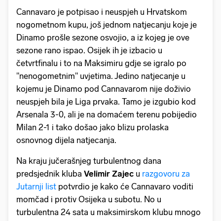
Cannavaro je potpisao i neuspjeh u Hrvatskom
nogometnom kupu, još jednom natjecanju koje je
Dinamo prošle sezone osvojio, a iz kojeg je ove
sezone rano ispao. Osijek ih je izbacio u
četvrtfinalu i to na Maksimiru gdje se igralo po
"nenogometnim" uvjetima. Jedino natjecanje u
kojemu je Dinamo pod Cannavarom nije doživio
neuspjeh bila je Liga prvaka. Tamo je izgubio kod
Arsenala 3-0, ali je na domaćem terenu pobijedio
Milan 2-1 i tako došao jako blizu prolaska
osnovnog dijela natjecanja.
Na kraju jučerašnjeg turbulentnog dana
predsjednik kluba
Velimir Zajec
u
razgovoru za
Jutarnji list
potvrdio je kako će Cannavaro voditi
momčad i protiv Osijeka u subotu. No u
turbulentna 24 sata u maksimirskom klubu mnogo