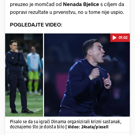
preuzeo je momčad od
Nenada Bjelice
s ciljem da
popravi rezultate u prvenstvu, no u tome nije uspio.
POGLEDAJTE VIDEO:
01:02
Pokretanje videa...
Pisalo se da su igrači Dinama organizirali krizni sastanak,
doznajemo što je doista bilo
| Video: 24sata/pixsell