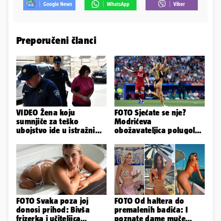
Preporučeni članci
VIDEO Žena koju
FOTO Sjećate se nje?
sumnjiče za teško
Modrićeva
ubojstvo ide u istražni
obožavateljica polugola
zatvor. Prijeti joj 40
uletjela na finale LP. Evo
godina!
što radi danas
FOTO Svaka poza joj
FOTO Od haltera do
donosi prihod: Bivša
premalenih badića: I
frizerka i učiteljica
poznate dame muče