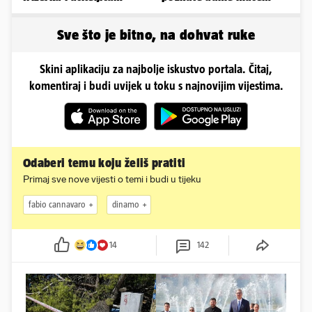
oblinama je zapalila
vrućine, evo kako su
Instagram
pozirale
Sve što je bitno, na dohvat ruke
Skini aplikaciju za najbolje iskustvo portala. Čitaj,
komentiraj i budi uvijek u toku s najnovijim vijestima.
Odaberi temu koju želiš pratiti
Primaj sve nove vijesti o temi i budi u tijeku
fabio cannavaro
dinamo
14
142