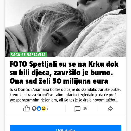
SAGA SE NASTAVLJA
FOTO Spetljali su se na Krku dok
su bili djeca, završilo je burno.
Ona sad želi 50 milijuna eura
Luka Dončić i Anamaria Goltes od bajke do skandala: zaruke pukle,
krenula bitka za skrbništvo i alimentaciju i izgledalo je da će proći
sve sporazumnim rješenjem, ali Goltes je šokirala novom tužbom
u Sloveniji
9
36
Učitaj više