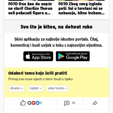
FOTO Ona kao da uopće
FOTO Zbog svog izgleda
ne stari! Charlize Theron
pati: Svi u teretani mi se
voli pokazati figuru u
nabacuju, hitno trebam
golišavim izdanjima...
tjelohranitelja!
Sve što je bitno, na dohvat ruke
Skini aplikaciju za najbolje iskustvo portala. Čitaj,
komentiraj i budi uvijek u toku s najnovijim vijestima.
Odaberi temu koju želiš pratiti
Primaj sve nove vijesti o temi i budi u tijeku
dinamo
hajduk
arber hoxha
8
34