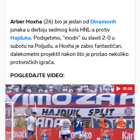
Arber Hoxha
(26) bio je jedan od
Dinamovih
junaka u derbiju sedmog kola HNL-a protiv
Hajduka
. Podsjetimo, "modri" su slavili 2-0 u
subotu na Poljudu, a Hoxha je zabio fantastičan,
dalekometni projektil nakon što je prošao nekoliko
protivničkih igrača.
POGLEDAJTE VIDEO:
01:08
Pokretanje videa...