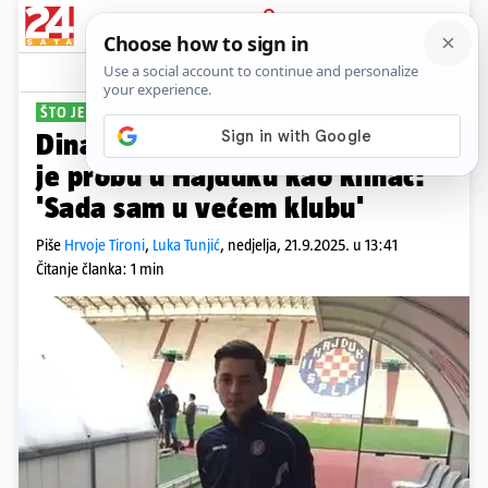
PRIJAVA
Sport
Komentari
34
ŠTO JE MOGLO BITI...
Dinamov junak s Poljuda prošao
je probu u Hajduku kao klinac:
'Sada sam u većem klubu'
Piše
Hrvoje Tironi
,
Luka Tunjić
,
nedjelja, 21.9.2025. u 13:41
Čitanje članka: 1 min