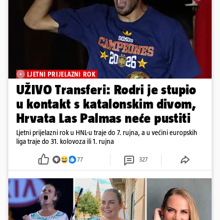
LJETNI PRIJELAZNI ROK
UŽIVO Transferi: Rodri je stupio
u kontakt s katalonskim divom,
Hrvata Las Palmas neće pustiti
Ljetni prijelazni rok u HNL-u traje do 7. rujna, a u većini europskih
liga traje do 31. kolovoza ili 1. rujna
77
327