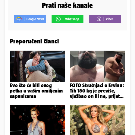
Prati naše kanale
Preporučeni članci
Evo što će biti ovog
FOTO Stručnjaci o Ervinu:
petka u vašim omiljenim
Tih 180 kg je previše,
sapunicama
vježbao on ili ne, prijete
mu mnoge komplikacije