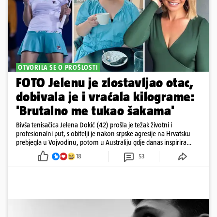
OTVORILA SE O PROŠLOSTI
FOTO Jelenu je zlostavljao otac,
dobivala je i vraćala kilograme:
'Brutalno me tukao šakama'
Bivša tenisačica Jelena Dokić (42) prošla je težak životni i
profesionalni put, s obitelji je nakon srpske agresije na Hrvatsku
prebjegla u Vojvodinu, potom u Australiju gdje danas inspirira
mnoge
18
53