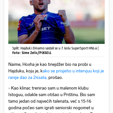
Split: Hajduk i Dinamo sastali se u 7. kolu SuperSport HNL-a |
Foto: Sime Zelic/PIXSELL
Naime, Hoxha je kao tinejdžer bio na probi u
Hajduku, koju je, k
ako se prisjetio u intervjuu koji je
ranije dao za 24sata,
prošao.
- Kao klinac trenirao sam u malenom klubu
Istoguu, odakle sam otišao u Prištinu. Bio sam
tamo jedan od najvećih talenata, već s 15-16
godina počeo sam igrati seniorski nogomet u