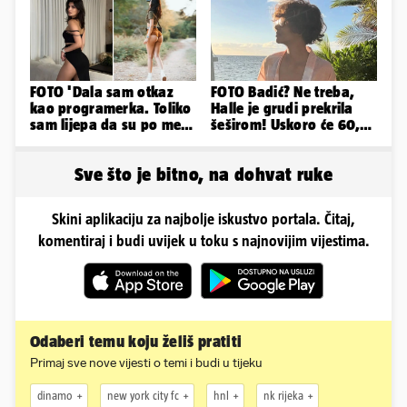
FOTO 'Dala sam otkaz
FOTO Badić? Ne treba,
kao programerka. Toliko
Halle je grudi prekrila
sam lijepa da su po meni
šeširom! Uskoro će 60,
napravili lutku'
ljetuje u golim izdanjima
Sve što je bitno, na dohvat ruke
Skini aplikaciju za najbolje iskustvo portala. Čitaj,
komentiraj i budi uvijek u toku s najnovijim vijestima.
Odaberi temu koju želiš pratiti
Primaj sve nove vijesti o temi i budi u tijeku
dinamo
new york city fc
hnl
nk rijeka