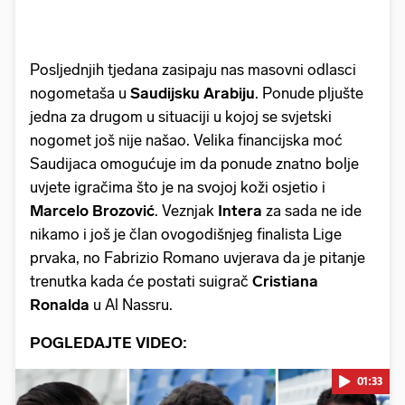
Posljednjih tjedana zasipaju nas masovni odlasci
nogometaša u
Saudijsku Arabiju
. Ponude pljušte
jedna za drugom u situaciji u kojoj se svjetski
nogomet još nije našao. Velika financijska moć
Saudijaca omogućuje im da ponude znatno bolje
uvjete igračima što je na svojoj koži osjetio i
Marcelo Brozović
. Veznjak
Intera
za sada ne ide
nikamo i još je član ovogodišnjeg finalista Lige
prvaka, no Fabrizio Romano uvjerava da je pitanje
trenutka kada će postati suigrač
Cristiana
Ronalda
u Al Nassru.
POGLEDAJTE VIDEO:
01:33