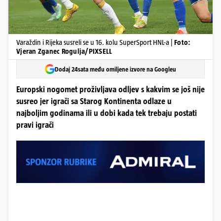
Varaždin i Rijeka susreli se u 16. kolu SuperSport HNL-a |
Foto:
Vjeran Zganec Rogulja/PIXSELL
Dodaj 24sata među omiljene izvore na Googleu
Europski nogomet proživljava odljev s kakvim se još nije
susreo jer igrači sa Starog Kontinenta odlaze u
najboljim godinama ili u dobi kada tek trebaju postati
pravi igrači