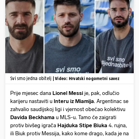
Pokretanje videa...
Svi smo jedna obitelj
| Video: Hrvatski nogometni savez
Prije mjesec dana
Lionel Messi
je, pak, odlučio
karijeru nastaviti u
Interu iz Miamija
. Argentinac se
zahvalio saudijskoj ligi i vjernost obećao kolektivu
Davida Beckhama
u MLS-u. Tamo će zaigrati
protiv bivšeg igrača
Hajduka Stipe Biuka
4. rujna,
ili Biuk protiv Messija, kako kome drago, kada je na