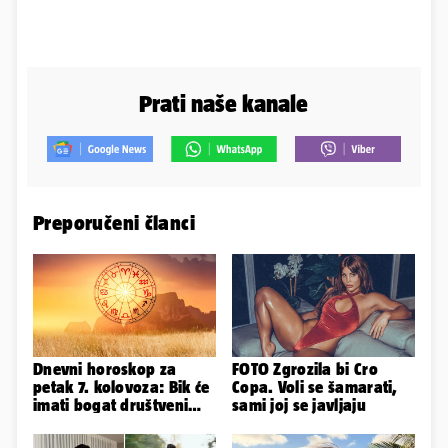
Prati naše kanale
Preporučeni članci
Dnevni horoskop za
FOTO Zgrozila bi Cro
petak 7. kolovoza: Bik će
Copa. Voli se šamarati,
imati bogat društveni
sami joj se javljaju
život, Rak se žrtvuje