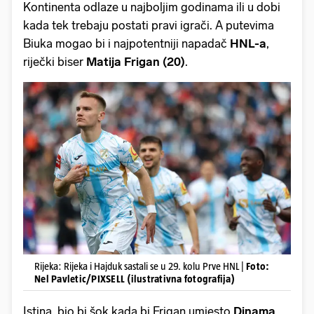
Kontinenta odlaze u najboljim godinama ili u dobi
kada tek trebaju postati pravi igrači. A putevima
Biuka mogao bi i najpotentniji napadač
HNL-a
,
riječki biser
Matija Frigan (20)
.
Rijeka: Rijeka i Hajduk sastali se u 29. kolu Prve HNL |
Foto:
Nel Pavletic/PIXSELL (ilustrativna fotografija)
Istina, bio bi šok kada bi Frigan umjesto
Dinama
,