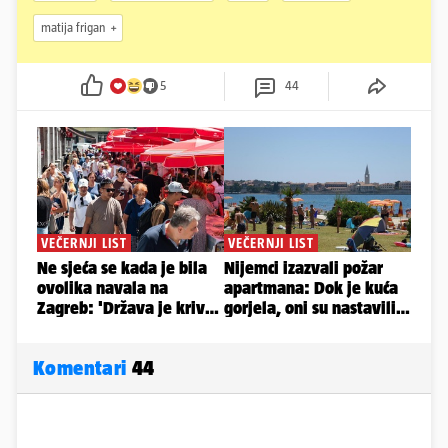
matija frigan
5
44
Komentari
44