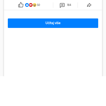
50
184
Učitaj više