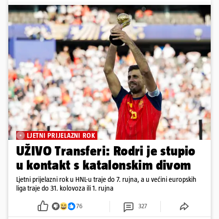
LJETNI PRIJELAZNI ROK
UŽIVO Transferi: Rodri je stupio
u kontakt s katalonskim divom
Ljetni prijelazni rok u HNL-u traje do 7. rujna, a u većini europskih
liga traje do 31. kolovoza ili 1. rujna
76
327