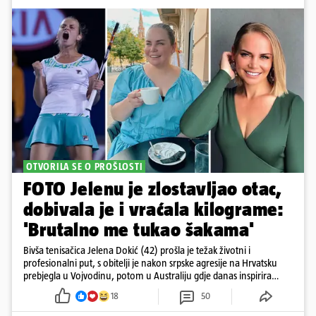
OTVORILA SE O PROŠLOSTI
FOTO Jelenu je zlostavljao otac,
dobivala je i vraćala kilograme:
'Brutalno me tukao šakama'
Bivša tenisačica Jelena Dokić (42) prošla je težak životni i
profesionalni put, s obitelji je nakon srpske agresije na Hrvatsku
prebjegla u Vojvodinu, potom u Australiju gdje danas inspirira
mnoge
18
50