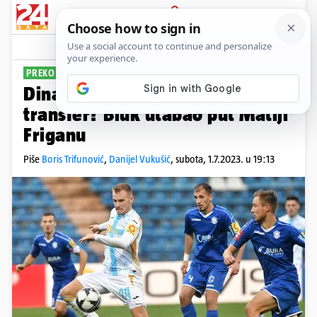
PRIJAVA
Sport
Komentari
44
PREKO BARE
Dinamu propada veliki
transfer? Biuk utabao put Matiji
Friganu
Piše
Boris Trifunović
,
Danijel Vukušić
,
subota, 1.7.2023. u 19:13