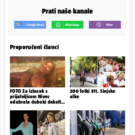
Prati naše kanale
Preporučeni članci
FOTO Za izlazak s
200 fotki 311. Sinjske
prijateljicom Nives
alke
odabrala duboki dekolte
koji joj je istaknuo bujne
adute