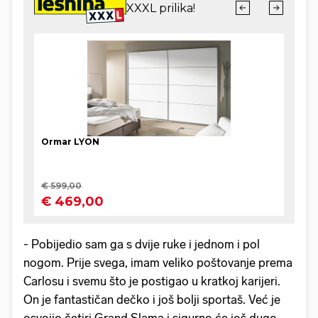
- Pobijedio sam ga s dvije ruke i jednom i pol
nogom. Prije svega, imam veliko poštovanje prema
Carlosu i svemu što je postigao u kratkoj karijeri.
On je fantastičan dečko i još bolji sportaš. Već je
osvojio četiri Grand Slama i sigurno će još dugo