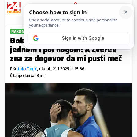
PRIJAVA
Sport
Komentari
34
NAKON VELIKE POBJEDE
Đoković: Alcaraza sam izbacio s
jednom i pol nogom! A Zverev
zna za dogovor da mi pusti meč
Piše
Luka Tunjić
,
utorak, 21.1.2025. u 15:36
Čitanje članka: 3 min