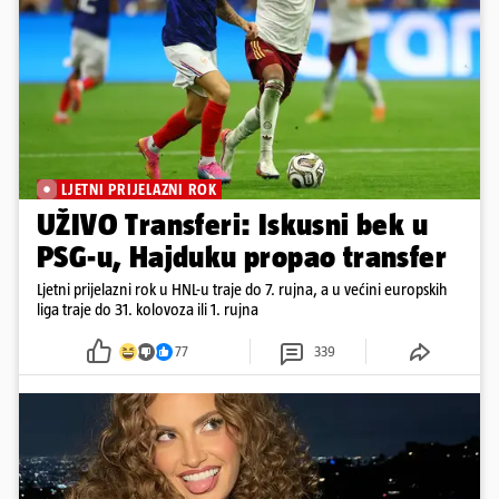
LJETNI PRIJELAZNI ROK
UŽIVO Transferi: Iskusni bek u
PSG-u, Hajduku propao transfer
Ljetni prijelazni rok u HNL-u traje do 7. rujna, a u većini europskih
liga traje do 31. kolovoza ili 1. rujna
77
339