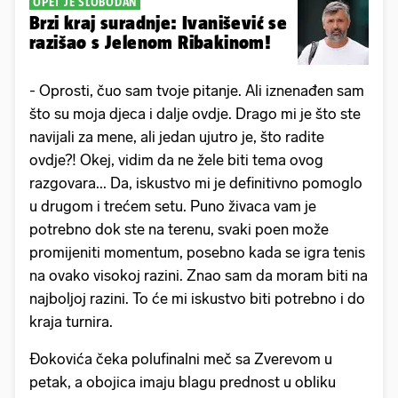
OPET JE SLOBODAN
Brzi kraj suradnje: Ivanišević se
razišao s Jelenom Ribakinom!
- Oprosti, čuo sam tvoje pitanje. Ali iznenađen sam
što su moja djeca i dalje ovdje. Drago mi je što ste
navijali za mene, ali jedan ujutro je, što radite
ovdje?! Okej, vidim da ne žele biti tema ovog
razgovara... Da, iskustvo mi je definitivno pomoglo
u drugom i trećem setu. Puno živaca vam je
potrebno dok ste na terenu, svaki poen može
promijeniti momentum, posebno kada se igra tenis
na ovako visokoj razini. Znao sam da moram biti na
najboljoj razini. To će mi iskustvo biti potrebno i do
kraja turnira.
Đokovića čeka polufinalni meč sa Zverevom u
petak, a obojica imaju blagu prednost u obliku