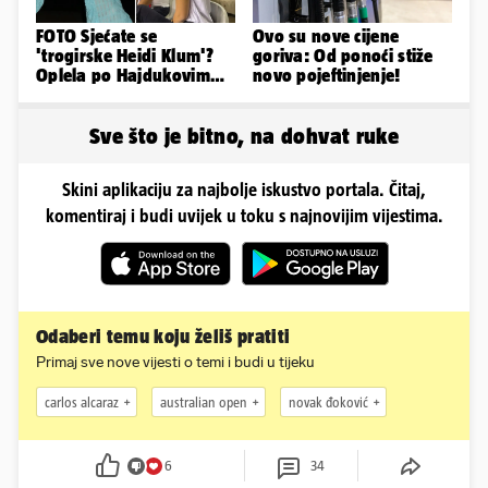
FOTO Sjećate se
Ovo su nove cijene
'trogirske Heidi Klum'?
goriva: Od ponoći stiže
Oplela po Hajdukovim
novo pojeftinjenje!
navijačima: 'Zvižduci?
Sramota'
Sve što je bitno, na dohvat ruke
Skini aplikaciju za najbolje iskustvo portala. Čitaj,
komentiraj i budi uvijek u toku s najnovijim vijestima.
Odaberi temu koju želiš pratiti
Primaj sve nove vijesti o temi i budi u tijeku
carlos alcaraz
australian open
novak đoković
6
34