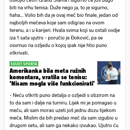
biti na vrhu tenisa. Duže nego ja, to je sigurno,
haha... Volio bih da je ovaj meč bio finale, jedan od
najboljih mečeva koje sam odigrao na ovom
terenu, a i u karijeri. Hvala svima koji su ostali ovdje
iza 1 sata ujutro - poručio je Đoković, pa se
osvrnuo na ozljedu o kojoj ipak nije htio puno
otkrivati.
SVIJET SPORTA
Amerikanka bila meta ružnih
komentara, vratila se tenisu:
'Nisam mogla više funkcionirati'
- Neću otkriti puno detalja o ozljedi s obzirom na
to da sam i dalje na turniru. Lijek mi je pomagao u
meču, ali sam morao uzeti još jednu dozu tijekom
meča. Mislim da bih predao meč da sam izgubio u
drugom setu, ali sam ga nekako izvukao. Ujutro ću