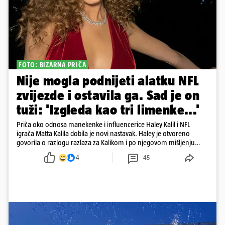
FOTO: BIZARNA PRIČA
Nije mogla podnijeti alatku NFL
zvijezde i ostavila ga. Sad je on
tuži: 'Izgleda kao tri limenke...'
Priča oko odnosa manekenke i influencerice Haley Kalil i NFL
igrača Matta Kalila dobila je novi nastavak. Haley je otvoreno
govorila o razlogu razlaza za Kalikom i po njegovom mišljenju
prešla granicu dobrog ukusa
4
45