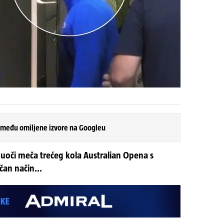
 među omiljene izvore na Googleu
g uoči meča trećeg kola Australian Opena s
an način...