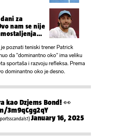
 dani za
Ovo nam se nije
amostaljenja
je poznati teniski trener Patrick
knuo da "dominantno oko" ima veliku
ta sportaša i razvoju refleksa. Prema
vo dominantno oko je desno.
ra kao Dzjems Bond! 👀
com/3m9qCgg2qY
January 16, 2025
portsscandals1)