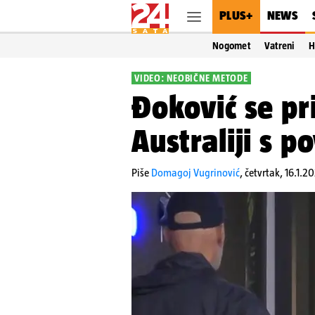
PLUS+
NEWS
Nogomet
Vatreni
H
VIDEO: NEOBIČNE METODE
Đoković se p
Australiji s 
Piše
Domagoj Vugrinović
,
četvrtak, 16.1.2