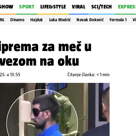
SHOW
SPORT
LIFE&STYLE
VIRAL
SCI/TECH
EXPRES
NL
Dinamo
Hajduk
Luka Modrić
Novak Đoković
Formula 1
V
riprema za meč u
povezom na oku
025. u 13:55
Čitanje članka: < 1 min