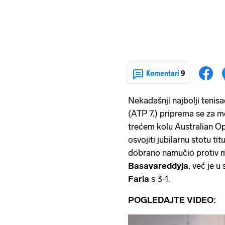
Komentari
9
Nekadašnji najbolji tenisa
(ATP 7.) priprema se za 
trećem kolu Australian O
osvojiti jubilarnu stotu tit
dobrano namučio protiv
Basavareddyja
, već je 
Faria
s 3-1.
POGLEDAJTE VIDEO: