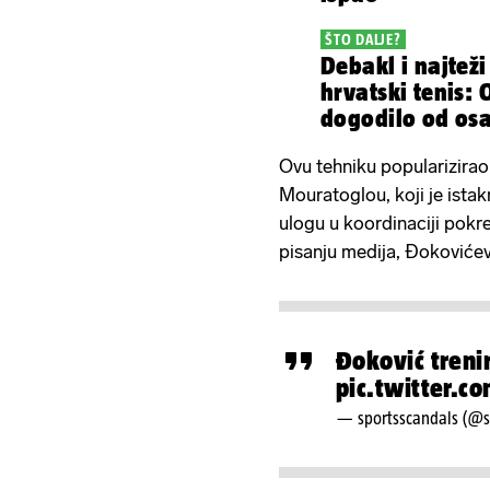
ŠTO DALJE?
Debakl i najteži
hrvatski tenis: 
dogodilo od os
Lijepe Naše
Ovu tehniku popularizirao 
Mouratoglou, koji je ista
ulogu u koordinaciji pokre
pisanju medija, Đokoviće
Đoković treni
pic.twitter.
— sportsscandals (@s