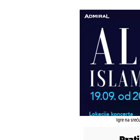
Igre na sreć
Prat