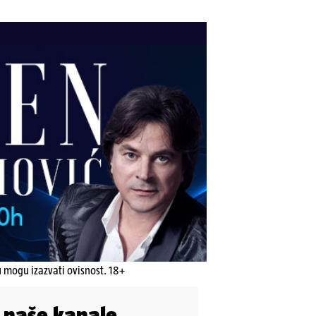
u mogu izazvati ovisnost. 18+
i naše kanale