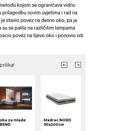
u metodu kojom se ograničava vidno
u prilagodbu novim uvjetima i rad na
 je stavio povez na desno oko, pa je
 su se palila na različitim lampama
bacio povez na lijevo oko i ponovio isti