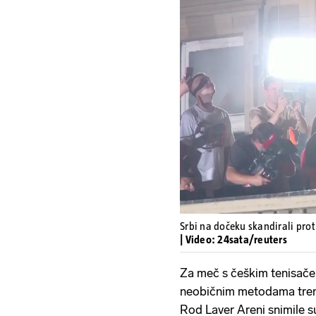
Srbi na dočeku skandirali prot
| Video: 24sata/reuters
Za meč s češkim tenisač
neobičnim metodama tren
Rod Laver Areni snimile 