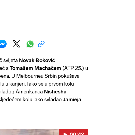
č svijeta
Novak Đoković
meč s
Tomašem Machačem
(ATP 25.)
u
pena. U Melbourneu Srbin pokušava
ulu u karijeri. Iako se u prvom kolu
 mladog Amerikanca
Nishesha
u sljedećem kolu lako svladao
Jamieja
00:48