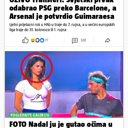
odabrao PSG preko Barcelone, a
Arsenal je potvrdio Guimaraesa
Ljetni prijelazni rok u HNL-u traje do 7. rujna, a u većini europskih
liga traje do 31. kolovoza ili 1. rujna
77
328
POGLEDAJTE GALERIJU
FOTO Nadal ju je gutao očima u