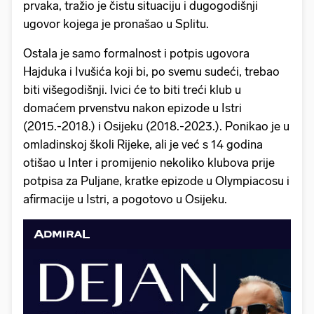
prvaka, tražio je čistu situaciju i dugogodišnji
ugovor kojega je pronašao u Splitu.
Ostala je samo formalnost i potpis ugovora
Hajduka i Ivušića koji bi, po svemu sudeći, trebao
biti višegodišnji. Ivici će to biti treći klub u
domaćem prvenstvu nakon epizode u Istri
(2015.-2018.) i Osijeku (2018.-2023.). Ponikao je u
omladinskoj školi Rijeke, ali je već s 14 godina
otišao u Inter i promijenio nekoliko klubova prije
potpisa za Puljane, kratke epizode u Olympiacosu i
afirmacije u Istri, a pogotovo u Osijeku.