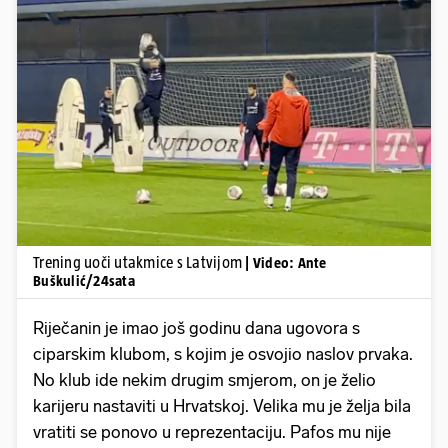
Pokretanje videa...
Trening uoči utakmice s Latvijom
| Video: Ante
Buškulić/24sata
Riječanin je imao još godinu dana ugovora s
ciparskim klubom, s kojim je osvojio naslov prvaka.
No klub ide nekim drugim smjerom, on je želio
karijeru nastaviti u Hrvatskoj. Velika mu je želja bila
vratiti se ponovo u reprezentaciju. Pafos mu nije