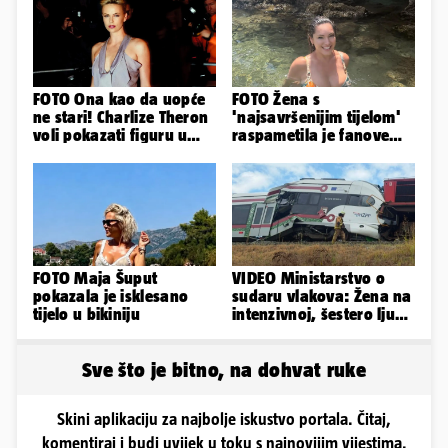
FOTO Ona kao da uopće
FOTO Žena s
ne stari! Charlize Theron
'najsavršenijim tijelom'
voli pokazati figuru u
raspametila je fanove
golišavim izdanjima...
zaigranim fotkama iz
plićaka
FOTO Maja Šuput
VIDEO Ministarstvo o
pokazala je isklesano
sudaru vlakova: Žena na
tijelo u bikiniju
intenzivnoj, šestero ljudi
teško ozlijeđeno
Sve što je bitno, na dohvat ruke
Skini aplikaciju za najbolje iskustvo portala. Čitaj,
komentiraj i budi uvijek u toku s najnovijim vijestima.