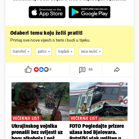
Odaberi temu koju želiš pratiti
Primaj sve nove vijesti o temi i budi u tijeku
transferi
pafos
hajduk
ivica ivušić
9
46