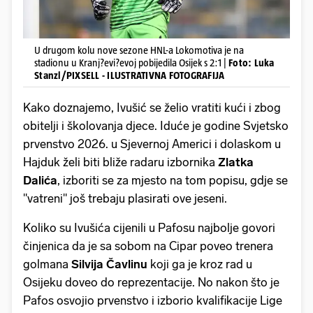
U drugom kolu nove sezone HNL-a Lokomotiva je na
stadionu u Kranj?evi?evoj pobijedila Osijek s 2:1 |
Foto: Luka
Stanzl/PIXSELL - ILUSTRATIVNA FOTOGRAFIJA
Kako doznajemo, Ivušić se želio vratiti kući i zbog
obitelji i školovanja djece. Iduće je godine Svjetsko
prvenstvo 2026. u Sjevernoj Americi i dolaskom u
Hajduk želi biti bliže radaru izbornika
Zlatka
Dalića
, izboriti se za mjesto na tom popisu, gdje se
"vatreni" još trebaju plasirati ove jeseni.
Koliko su Ivušića cijenili u Pafosu najbolje govori
činjenica da je sa sobom na Cipar poveo trenera
golmana
Silvija Čavlinu
koji ga je kroz rad u
Osijeku doveo do reprezentacije. No nakon što je
Pafos osvojio prvenstvo i izborio kvalifikacije Lige