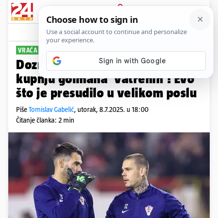
PRIJAVA
Sport
Komentari
46
VRAĆA SE U HNL
Doznajemo: Hajduk dogovorio
kupnju golmana 'vatrenih'! Evo
što je presudilo u velikom poslu
Piše
Tomislav Gabelić
,
utorak, 8.7.2025. u 18:00
Čitanje članka: 2 min