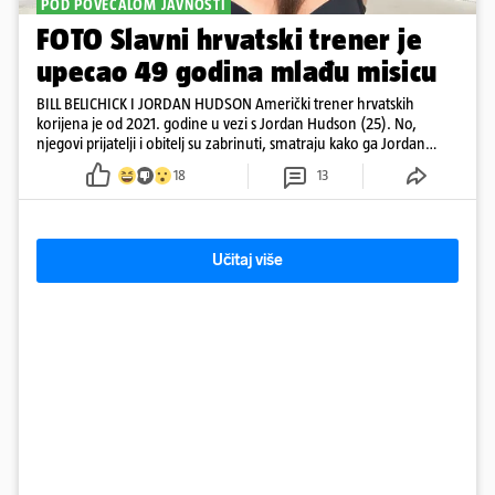
POD POVEĆALOM JAVNOSTI
FOTO Slavni hrvatski trener je
upecao 49 godina mlađu misicu
BILL BELICHICK I JORDAN HUDSON Američki trener hrvatskih
korijena je od 2021. godine u vezi s Jordan Hudson (25). No,
njegovi prijatelji i obitelj su zabrinuti, smatraju kako ga Jordan
kontrolira
18
13
Učitaj više