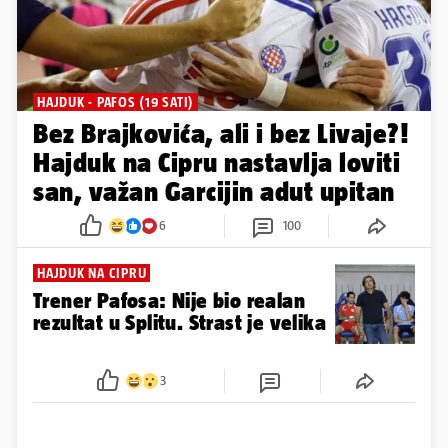
HAJDUK - PAFOS (19 SATI)
Bez Brajkovića, ali i bez Livaje?!
Hajduk na Cipru nastavlja loviti
san, važan Garcijin adut upitan
6
100
HAJDUK NA CIPRU
Trener Pafosa: Nije bio realan
rezultat u Splitu. Strast je velika
3