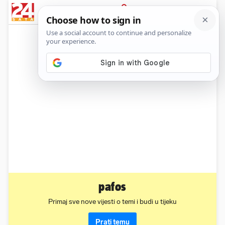
News
Show
Sport
Life&style
Video
Express
PRIJAVA
pafos
Primaj sve nove vijesti o temi i budi u tijeku
Prati temu