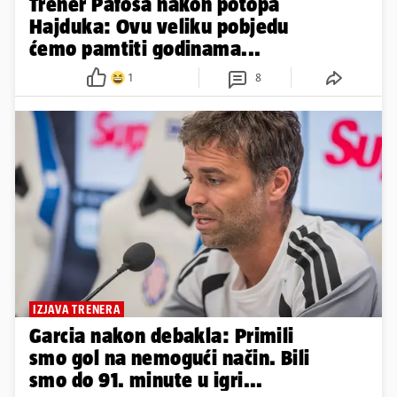
Trener Pafosa nakon potopa
Hajduka: Ovu veliku pobjedu
ćemo pamtiti godinama...
1
8
IZJAVA TRENERA
Garcia nakon debakla: Primili
smo gol na nemogući način. Bili
smo do 91. minute u igri...