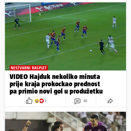
NESTVARNI RASPLET
VIDEO Hajduk nekoliko minuta
prije kraja prokockao prednost
pa primio novi gol u produžetku
5
30