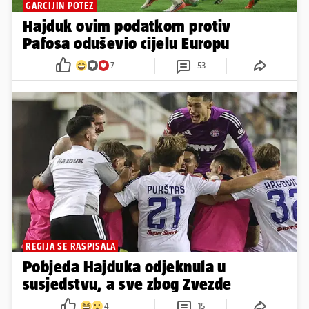
GARCIJIN POTEZ
Hajduk ovim podatkom protiv
Pafosa oduševio cijelu Europu
7
53
REGIJA SE RASPISALA
Pobjeda Hajduka odjeknula u
susjedstvu, a sve zbog Zvezde
4
15