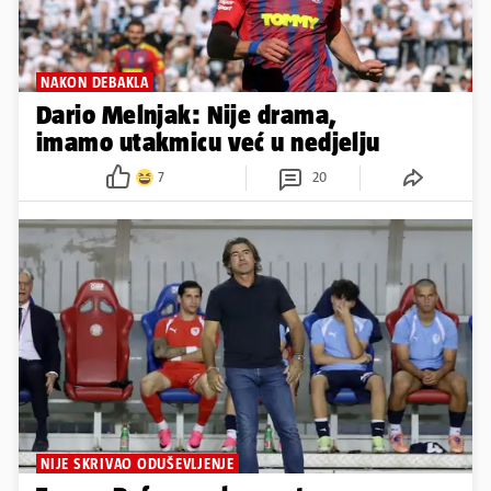
NAKON DEBAKLA
Dario Melnjak: Nije drama,
imamo utakmicu već u nedjelju
7
20
NIJE SKRIVAO ODUŠEVLJENJE