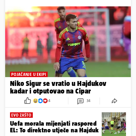
POJAČANJE U EKIPI
Niko Sigur se vratio u Hajdukov
kadar i otputovao na Cipar
4
34
EVO ZAŠTO
Uefa morala mijenjati raspored
EL: To direktno utječe na Hajduk