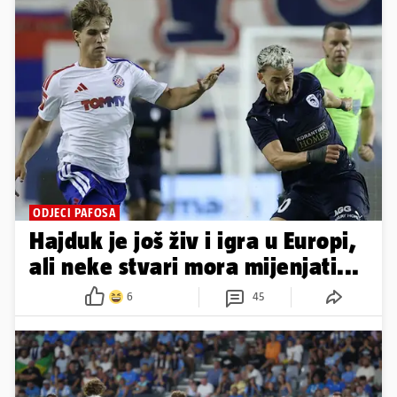
ODJECI PAFOSA
Hajduk je još živ i igra u Europi,
ali neke stvari mora mijenjati...
6
45