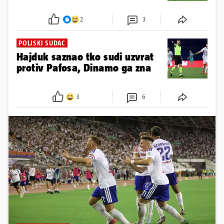
2
3
POLJSKI SUDAC
Hajduk saznao tko sudi uzvrat
protiv Pafosa, Dinamo ga zna
3
6