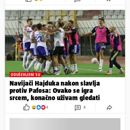
ODUŠEVLJENI SU
Navijači Hajduka nakon slavlja
protiv Pafosa: Ovako se igra
srcem, konačno uživam gledati
4
8