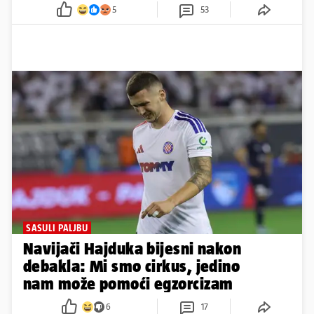
5
53
SASULI PALJBU
Navijači Hajduka bijesni nakon
debakla: Mi smo cirkus, jedino
nam može pomoći egzorcizam
6
17