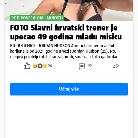
POD POVEĆALOM JAVNOSTI
FOTO Slavni hrvatski trener je
upecao 49 godina mlađu misicu
BILL BELICHICK I JORDAN HUDSON Američki trener hrvatskih
korijena je od 2021. godine u vezi s Jordan Hudson (25). No,
njegovi prijatelji i obitelj su zabrinuti, smatraju kako ga Jordan
kontrolira
20
22
Učitaj više