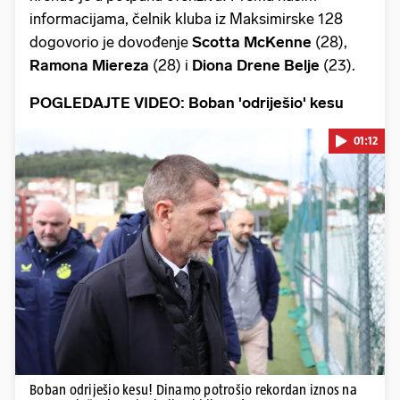
informacijama, čelnik kluba iz Maksimirske 128
dogovorio je dovođenje
Scotta McKenne
(28),
Ramona Miereza
(28) i
Diona Drene Belje
(23).
POGLEDAJTE VIDEO: Boban 'odriješio' kesu
01:12
Pokretanje videa...
Boban odriješio kesu! Dinamo potrošio rekordan iznos na