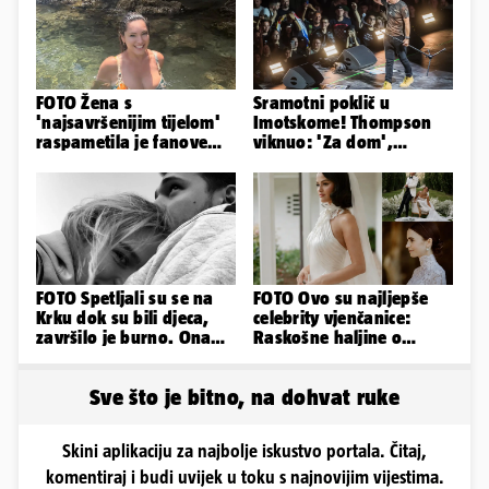
FOTO Žena s
Sramotni poklič u
'najsavršenijim tijelom'
Imotskome! Thompson
raspametila je fanove
viknuo: 'Za dom',
zaigranim fotkama iz
publika odgovorila:
plićaka
'Spremni'
FOTO Spetljali su se na
FOTO Ovo su najljepše
Krku dok su bili djeca,
celebrity vjenčanice:
završilo je burno. Ona
Raskošne haljine o
sad želi 50 milijuna eura
kojima je pričao cijeli
svijet
Sve što je bitno, na dohvat ruke
Skini aplikaciju za najbolje iskustvo portala. Čitaj,
komentiraj i budi uvijek u toku s najnovijim vijestima.