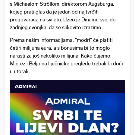
s Michaelom Ströllom, direktorom Augsburga,
kojeg prati glas da je jedan od najtvrđih
pregovarača na svijetu. Uzeo je Dinamu sve, do
zadnjeg cvonjka, da se slikovito izrazimo.
Prema našim informacijama, "modri" će platiti
četiri milijuna eura, a s bonusima bi to moglo
narasti za još nekoliko milijuna. Kako čujemo,
Mierez i Beljo na liječničke preglede trebali bi doći
u utorak.