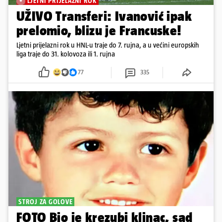
LJETNI PRIJELAZNI ROK
UŽIVO Transferi: Ivanović ipak
prelomio, blizu je Francuske!
Ljetni prijelazni rok u HNL-u traje do 7. rujna, a u većini europskih
liga traje do 31. kolovoza ili 1. rujna
77
335
STROJ ZA GOLOVE
FOTO Bio je krezubi klinac, sad