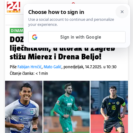
PRIJAVA
Sport
Komentari
102
DINAMOV DAN D
DOZNAJEMO McKenna danas na
liječničkom, u utorak u Zagreb
stižu Mierez i Drena Beljo!
Piše
Fabijan Hrnčić
,
Mato Galić
,
ponedjeljak, 14.7.2025. u 10:30
Čitanje članka: < 1 min