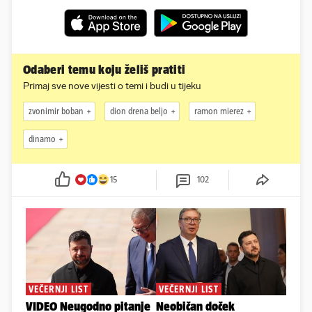
Odaberi temu koju želiš pratiti
Primaj sve nove vijesti o temi i budi u tijeku
zvonimir boban
dion drena beljo
ramon mierez
dinamo
15
102