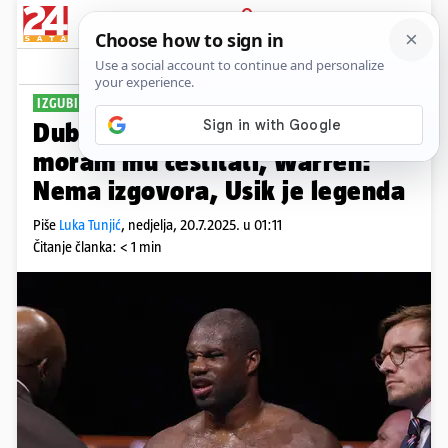
PRIJAVA
Sport
Komentari
30
IZGUBIO TITULU
Dubois: Dao sam sve od sebe i
moram mu čestitati, Warren:
Nema izgovora, Usik je legenda
Piše
Luka Tunjić
,
nedjelja, 20.7.2025. u 01:11
Čitanje članka: < 1 min