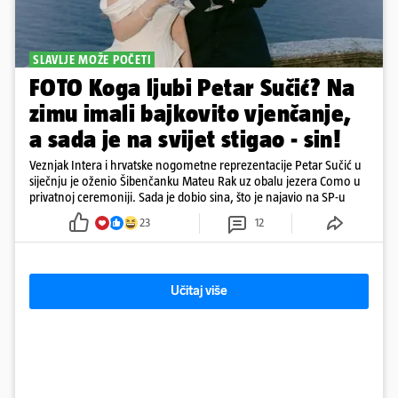
SLAVLJE MOŽE POČETI
FOTO Koga ljubi Petar Sučić? Na
zimu imali bajkovito vjenčanje,
a sada je na svijet stigao - sin!
Veznjak Intera i hrvatske nogometne reprezentacije Petar Sučić u
siječnju je oženio Šibenčanku Mateu Rak uz obalu jezera Como u
privatnoj ceremoniji. Sada je dobio sina, što je najavio na SP-u
23
12
Učitaj više