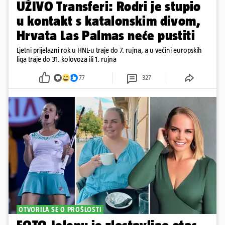
UŽIVO Transferi: Rodri je stupio
u kontakt s katalonskim divom,
Hrvata Las Palmas neće pustiti
Ljetni prijelazni rok u HNL-u traje do 7. rujna, a u većini europskih
liga traje do 31. kolovoza ili 1. rujna
77
327
OTVORILA SE O PROŠLOSTI