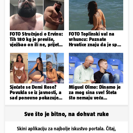
FOTO Stručnjaci o Ervinu:
FOTO Toplinski val na
Tih 180 kg je previše,
vrhuncu: Poznate
vježbao on ili ne, prijete
Hrvatice znaju da je spas
mu mnoge komplikacije
u minijaturnom bikiniju
Sjećate se Demi Rose?
Miguel Olmo: Dinamo je
Povukla se iz javnosti, a
za mog sina sve! Šteta
sad ponovno pokazuje
što nemaju veću
obline. Ovako izgleda
konkurenciju u hrvatskoj
ligi...
Sve što je bitno, na dohvat ruke
Skini aplikaciju za najbolje iskustvo portala. Čitaj,