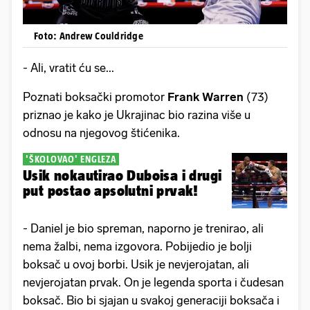
Foto: Andrew Couldridge
- Ali, vratit ću se...
Poznati boksački promotor
Frank Warren
(73)
priznao je kako je Ukrajinac bio razina više u
odnosu na njegovog štićenika.
'ŠKOLOVAO' ENGLEZA
Usik nokautirao Duboisa i drugi
put postao apsolutni prvak!
- Daniel je bio spreman, naporno je trenirao, ali
nema žalbi, nema izgovora. Pobijedio je bolji
boksač u ovoj borbi. Usik je nevjerojatan, ali
nevjerojatan prvak. On je legenda sporta i čudesan
boksač. Bio bi sjajan u svakoj generaciji boksača i