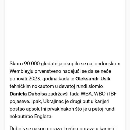
Skoro 90.000 gledatelja okupilo se na londonskom
Wembleyju prvenstveno nadajući se da se neće
ponoviti 2023. godina kada je
Oleksandr
Usik
tehničkim nokautom u devetoj rundi slomio
Daniela Duboisa
zadržavši tada WBA, WBO i IBF
pojaseve. Ipak, Ukrajinac je drugi put u karijeri
postao apsolutni prvak nakon što je u petoj rundi
nokautirao Engleza.
Dubois se nakon poraza, trećeg poraza u karijeri i