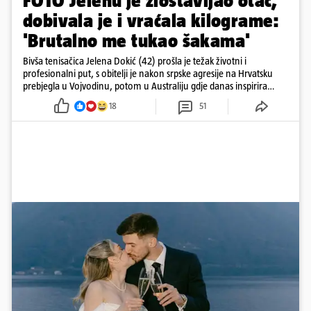
FOTO Jelenu je zlostavljao otac,
dobivala je i vraćala kilograme:
'Brutalno me tukao šakama'
Bivša tenisačica Jelena Dokić (42) prošla je težak životni i
profesionalni put, s obitelji je nakon srpske agresije na Hrvatsku
prebjegla u Vojvodinu, potom u Australiju gdje danas inspirira
mnoge
18
51