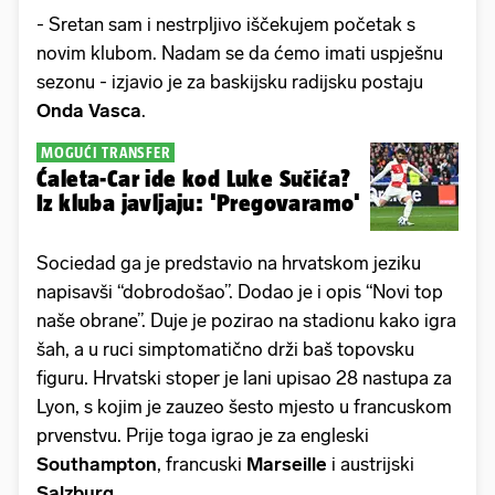
- Sretan sam i nestrpljivo iščekujem početak s
novim klubom. Nadam se da ćemo imati uspješnu
sezonu - izjavio je za baskijsku radijsku postaju
Onda
Vasca
.
MOGUĆI TRANSFER
Ćaleta-Car ide kod Luke Sučića?
Iz kluba javljaju: 'Pregovaramo'
Sociedad ga je predstavio na hrvatskom jeziku
napisavši “dobrodošao”. Dodao je i opis “Novi top
naše obrane”. Duje je pozirao na stadionu kako igra
šah, a u ruci simptomatično drži baš topovsku
figuru. Hrvatski stoper je lani upisao 28 nastupa za
Lyon, s kojim je zauzeo šesto mjesto u francuskom
prvenstvu. Prije toga igrao je za engleski
Southampton
, francuski
Marseille
i austrijski
Salzburg
.