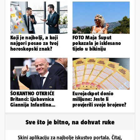
Koji je najbolji, a koji
FOTO Maja Šuput
najgori posao za tvoj
pokazala je isklesano
horoskopski znak?
tijelo u bikiniju
ŠOKANTNO OTKRIĆE
Eurojackpot donio
Britanci: Ljubavnica
milijune: Jeste li
Giannija Infantina
provjerili svoje brojeve?
isplaćena je novcem
Uefe!?
Sve što je bitno, na dohvat ruke
Skini aplikaciju za najbolje iskustvo portala. Čitaj,