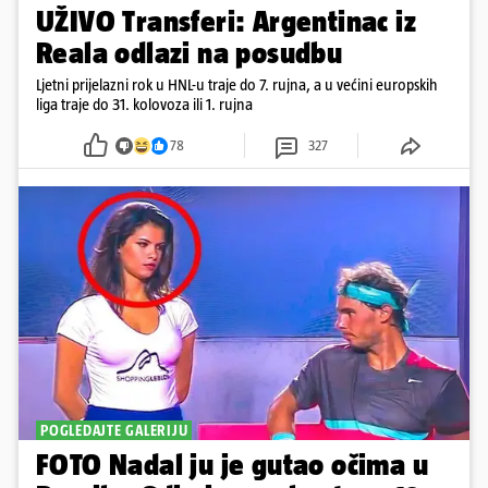
UŽIVO Transferi: Argentinac iz
Reala odlazi na posudbu
Ljetni prijelazni rok u HNL-u traje do 7. rujna, a u većini europskih
liga traje do 31. kolovoza ili 1. rujna
78
327
POGLEDAJTE GALERIJU
FOTO Nadal ju je gutao očima u