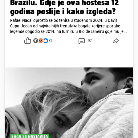
Brazilu. Gdje je ova hostesa 12
godina poslije i kako izgleda?
Rafael Nadal oprostio se od tenisa u studenom 2024. u Davis
Cupu. Jedan od najviralnijih trenutaka bogate karijere sportske
legende dogodio se 2014. na turniru u Rio de Janeiru gdje mu je
pažnju odvlačila ljepotica iza klupe
31
97
SAGA SE NASTAVLJA