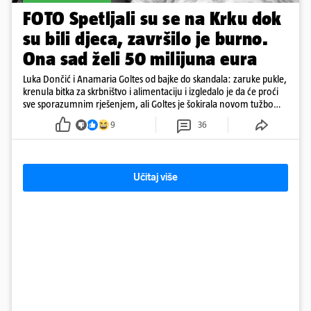
FOTO Spetljali su se na Krku dok
su bili djeca, završilo je burno.
Ona sad želi 50 milijuna eura
Luka Dončić i Anamaria Goltes od bajke do skandala: zaruke pukle,
krenula bitka za skrbništvo i alimentaciju i izgledalo je da će proći
sve sporazumnim rješenjem, ali Goltes je šokirala novom tužbom
u Sloveniji
9
36
Učitaj više