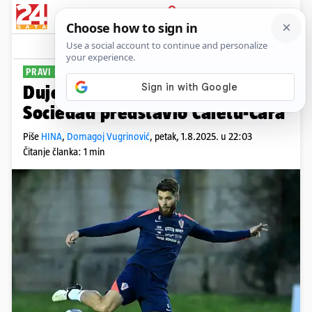
PRIJAVA
Sport
Komentari
1
PRAVI POTEZ
Duje šahist. Pogledajte kako je
Sociedad predstavio Ćaletu-Cara
Piše
HINA
,
Domagoj Vugrinović
,
petak, 1.8.2025. u 22:03
Čitanje članka: 1 min