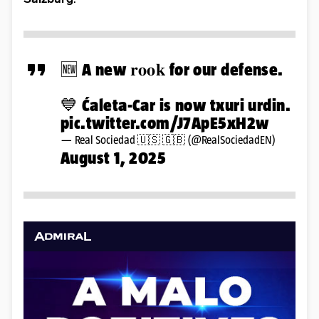
🆕 A new 𝐫𝐨𝐨𝐤 for our defense.
💙 Ćaleta-Car is now txuri urdin.
pic.twitter.com/J7ApE5xH2w
— Real Sociedad 🇺🇸 🇬🇧 (@RealSociedadEN)
August 1, 2025