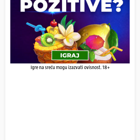
Igre na sreću mogu izazvati ovisnost. 18+