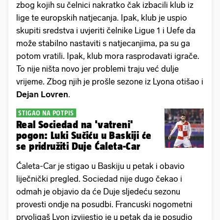
zbog kojih su čelnici nakratko čak izbacili klub iz
lige te europskih natjecanja. Ipak, klub je uspio
skupiti sredstva i uvjeriti čelnike Ligue 1 i Uefe da
može stabilno nastaviti s natjecanjima, pa su ga
potom vratili. Ipak, klub mora rasprodavati igrače.
To nije ništa novo jer problemi traju već dulje
vrijeme. Zbog njih je prošle sezone iz Lyona otišao i
Dejan
Lovren
.
STIGAO NA POTPIS
Real Sociedad na 'vatreni'
pogon: Luki Sučiću u Baskiji će
se pridružiti Duje Ćaleta-Car
Ćaleta-Car je stigao u Baskiju u petak i obavio
liječnički pregled. Sociedad nije dugo čekao i
odmah je objavio da će Duje sljedeću sezonu
provesti ondje na posudbi. Francuski nogometni
prvoligaš Lyon izvijestio je u petak da je posudio