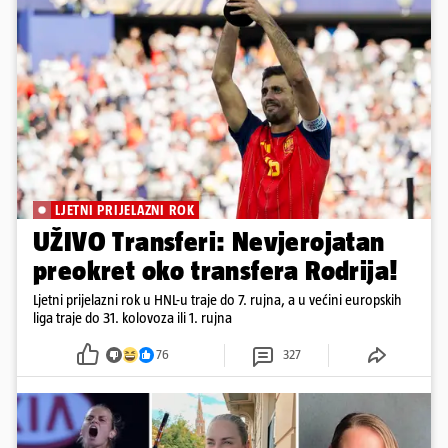
LJETNI PRIJELAZNI ROK
UŽIVO Transferi: Nevjerojatan
preokret oko transfera Rodrija!
Ljetni prijelazni rok u HNL-u traje do 7. rujna, a u većini europskih
liga traje do 31. kolovoza ili 1. rujna
76
327