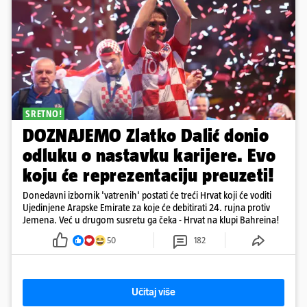
SRETNO!
DOZNAJEMO Zlatko Dalić donio
odluku o nastavku karijere. Evo
koju će reprezentaciju preuzeti!
Donedavni izbornik 'vatrenih' postati će treći Hrvat koji će voditi
Ujedinjene Arapske Emirate za koje će debitirati 24. rujna protiv
Jemena. Već u drugom susretu ga čeka - Hrvat na klupi Bahreina!
50
182
Učitaj više