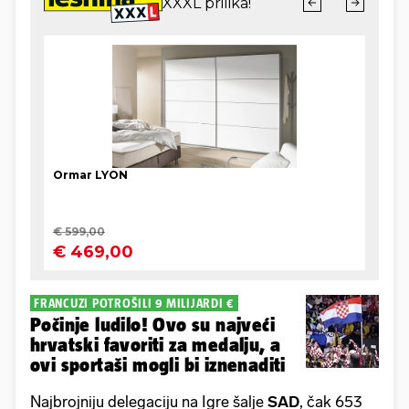
FRANCUZI POTROŠILI 9 MILIJARDI €
Počinje ludilo! Ovo su najveći
hrvatski favoriti za medalju, a
ovi sportaši mogli bi iznenaditi
Najbrojniju delegaciju na Igre šalje
SAD
, čak 653