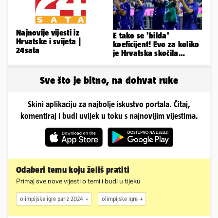
Najnovije vijesti iz
E tako se 'bilda'
Hrvatske i svijeta |
koeficijent! Evo za koliko
24sata
je Hrvatska skočila
nakon pobjeda naših
klubova
Sve što je bitno, na dohvat ruke
Skini aplikaciju za najbolje iskustvo portala. Čitaj,
komentiraj i budi uvijek u toku s najnovijim vijestima.
Odaberi temu koju želiš pratiti
Primaj sve nove vijesti o temi i budi u tijeku
olimpijske igre pariz 2024
olimpijske igre