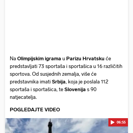
Na
Olimpijskim igrama
u
Parizu
Hrvatsku
će
predstavljati 73 sportaša i sportašica u 16 različitih
sportova. Od susjednih zemalja, više će
predstavnika imati
Srbija
, koja je poslala 112
sportaša i sportašica, te
Slovenija
s 90
natjecatelja.
POGLEDAJTE VIDEO
06:55