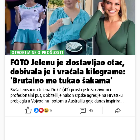
OTVORILA SE O PROŠLOSTI
FOTO Jelenu je zlostavljao otac,
dobivala je i vraćala kilograme:
'Brutalno me tukao šakama'
Bivša tenisačica Jelena Dokić (42) prošla je težak životni i
profesionalni put, s obitelji je nakon srpske agresije na Hrvatsku
prebjegla u Vojvodinu, potom u Australiju gdje danas inspirira
mnoge
17
49