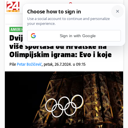
PRIJAVA
Sport
Komentari
0
AMERIČKA JE DELEGACIJA NAJBROJNIJA
Dvije susjedne zemlje imat će
više sportaša od Hrvatske na
Olimpijskim igrama: Evo i koje
Piše
Petar Božičević
,
petak, 26.7.2024. u 09:15