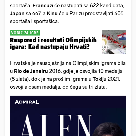
sportaša.
Francuzi
će nastupati sa 622 kandidata,
Japan
sa 447, a
Kinu
će u Parizu predstavljati 405
sportaša i sportašica.
VODIČ ZA IGRE
Raspored i rezultati Olimpijskih
igara: Kad nastupaju Hrvati?
Hrvatska je nauspješnija na Olimpijskim igrama bila
u
Rio de Janeiru
2016. gdje je osvojila 10 medalja
(5 zlata), dok je na prošlim Igrama u
Tokiju
2021.
osvojila osam medalja, od čega su tri zlata.