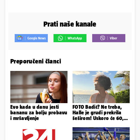
Prati naše kanale
Preporučeni članci
Evo kada u danu jesti
FOTO Badić? Ne treba,
bananu za bolju probavu
Halle je grudi prekrila
i mršavljenje
šeširom! Uskoro će 60,
ljetuje u golim izdanjima