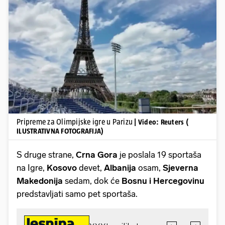
Pokretanje videa...
Pripreme za Olimpijske igre u Parizu
| Video: Reuters (
ILUSTRATIVNA FOTOGRAFIJA)
S druge strane,
Crna Gora
je poslala 19 sportaša
na Igre,
Kosovo
devet,
Albanija
osam,
Sjeverna
Makedonija
sedam, dok će
Bosnu i Hercegovinu
predstavljati samo pet sportaša.