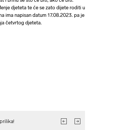
i brinu se što će biti, ako će biti.
enje djeteta te će se zato dijete roditi u
a ima napisan datum 17.08.2023. pa je
ja četvrtog djeteta.