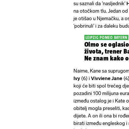
su saznali da 'nasljednik'
H
na otočkom tlu. Jedan od 
je otišao u Njemačku, a os
'pobrinuli' i za daleku bud
LEIPZIG POMEO BAYERN
Olmo se oglasio
života, trener 
Ne znam kako ovo
Naime, Kane sa suprugo
Ivy
(6) i
Vivviene Jane
(4
koji će biti spol trećeg 
pozadini 100 milijuna eura
između ostalog je i Kate o
obitelj mogla preseliti, ka
dijete. A on ili ona bi r
birati između engleskog 