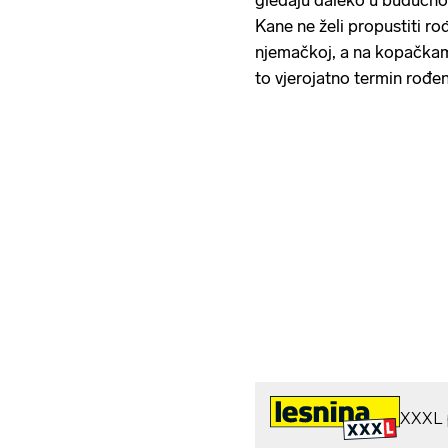
gledaju daleko u budućnost 
Kane ne želi propustiti rođ
njemačkoj, a na kopačkam
to vjerojatno termin rođen