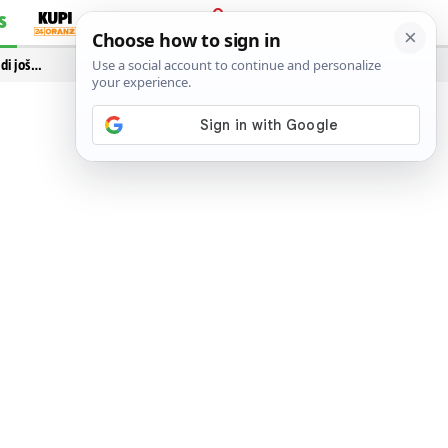
S
PRIJAVA
idi još…