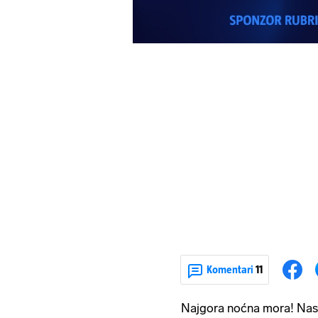
Komentari
11
Najgora noćna mora! Nasl