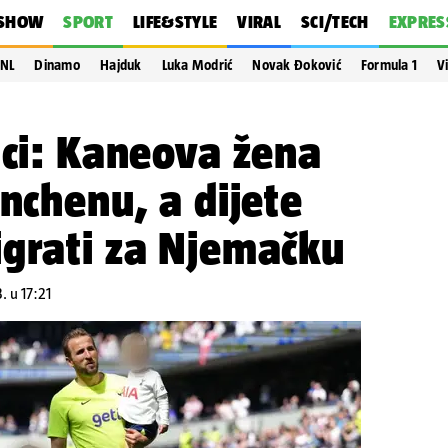
SHOW
SPORT
LIFE&STYLE
VIRAL
SCI/TECH
EXPRES
NL
Dinamo
Hajduk
Luka Modrić
Novak Đoković
Formula 1
V
ici: Kaneova žena
ünchenu, a dijete
igrati za Njemačku
. u 17:21