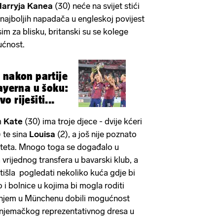
arryja Kanea
(30) neće na svijet stići
najboljih napadača u engleskoj povijest
im za blisku, britanski su se kolege
ućnost.
 nakon partije
Bayerna u šoku:
 riješiti...
m
Kate
(30) ima troje djece - dvije kćeri
) te sina
Louisa
(2), a još nije poznato
djeteta. Mnogo toga se događalo u
 vrijednog transfera u bavarski klub, a
tišla pogledati nekoliko kuća gdje bi
o i bolnice u kojima bi mogla roditi
ođenjem u Münchenu dobili mogućnost
i njemačkog reprezentativnog dresa u