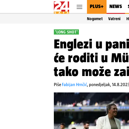
PLUS+
NEWS
Nogomet
Vatreni
H
'LONG SHOT'
Englezi u pan
će roditi u M
tako može za
Piše
Fabijan Hrnčić
,
ponedjeljak, 14.8.2023