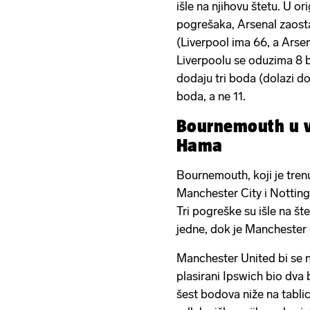
išle na njihovu štetu. U ori
pogrešaka, Arsenal zaost
(Liverpool ima 66, a Arse
Liverpoolu se oduzima 8 b
dodaju tri boda (dolazi do
boda, a ne 11.
Bournemouth u v
Hama
Bournemouth, koji je trenu
Manchester City i Notting
Tri pogreške su išle na štet
jedne, dok je Manchester C
Manchester United bi se na
plasirani Ipswich bio dva
šest bodova niže na tablic