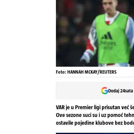
Foto: HANNAH MCKAY/REUTERS
Dodaj 24sata
VAR je u Premier ligi prisutan već š
Ove sezone suci su i uz pomoć tehno
ostavile pojedine klubove bez bo