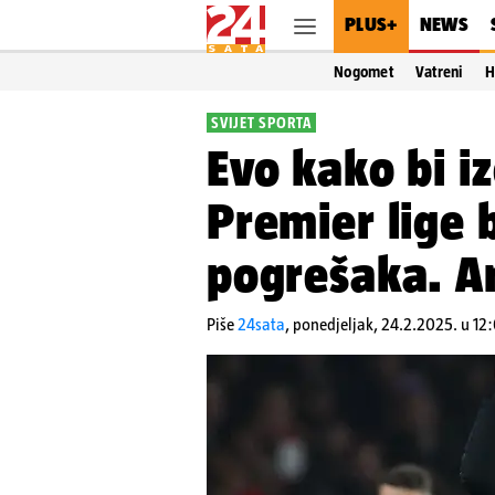
PLUS+
NEWS
Nogomet
Vatreni
H
SVIJET SPORTA
Evo kako bi iz
Premier lige 
pogrešaka. Ar
Piše
24sata
,
ponedjeljak, 24.2.2025. u 12: