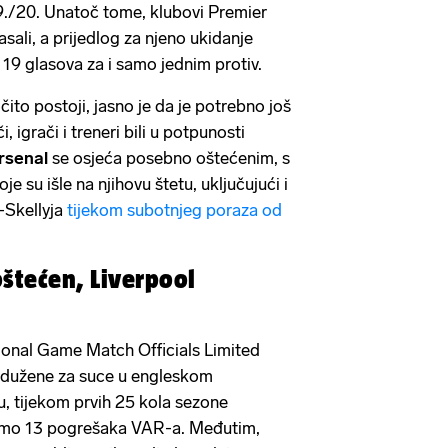
9./20. Unatoč tome, klubovi Premier
asali, a prijedlog za njeno ukidanje
 19 glasova za i samo jednim protiv.
čito postoji, jasno je da je potrebno još
, igrači i treneri bili u potpunosti
rsenal
se osjeća posebno oštećenim, s
e su išle na njihovu štetu, uključujući i
-Skellyja
tijekom subotnjeg poraza od
oštećen, Liverpool
onal Game Match Officials Limited
adužene za suce u engleskom
 tijekom prvih 25 kola sezone
amo 13 pogrešaka VAR-a. Međutim,