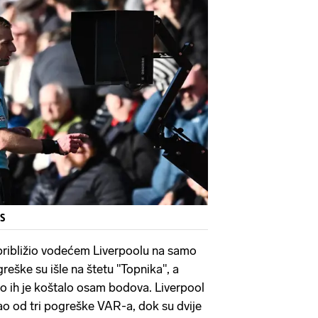
RS
, približio vodećem Liverpoolu na samo
greške su išle na štetu "Topnika", a
što ih je koštalo osam bodova. Liverpool
irao od tri pogreške VAR-a, dok su dvije