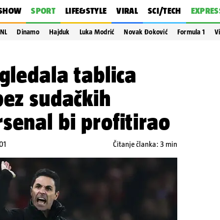
SHOW
SPORT
LIFE&STYLE
VIRAL
SCI/TECH
EXPRES
NL
Dinamo
Hajduk
Luka Modrić
Novak Đoković
Formula 1
V
gledala tablica
bez sudačkih
senal bi profitirao
01
Čitanje članka: 3 min