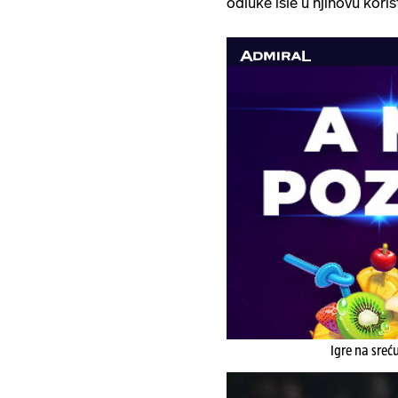
odluke išle u njihovu koris
Igre na sreć