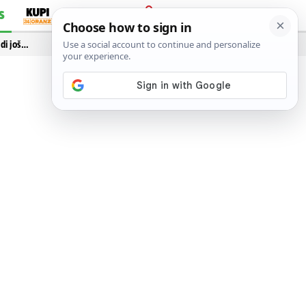
S
PRIJAVA
idi još…