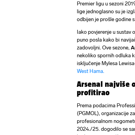
Premier ligu u sezoni 201
lige jednoglasno su je izgl
odbijen je prošle godine s
Iako povjerenje u sustav o
puno posla kako bi navijači
zadovoljni. Ove sezone,
A
nekoliko spornih odluka koj
isključenje Mylesa Lewisa
West Hama.
Arsenal najviše 
profitirao
Prema podacima Professi
(PGMOL), organizacije z
profesionalnom nogometu,
2024./25. dogodilo se s