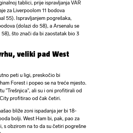
ginalnoj tablici, prije ispravljanja VAR
aje za Liverpoolom 11 bodova
nal 55). Ispravljanjem pogrešaka,
odova (dolazi do 58), a Arsenalu se
 58), što znači da bi zaostatak bio 3
rhu, veliki pad West
tno peti u ligi, preskočio bi
ham Forest i popeo se na treće mjesto.
u "Trešnjica", ali su i oni profitirali od
ity profitirao od čak četiri.
šao bliže zoni ispadanja jer bi 18-
 boda bolji. West Ham bi, pak, pao za
i, s obzirom na to da su četiri pogrešne