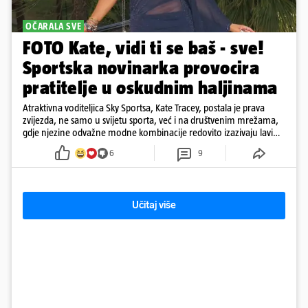
OČARALA SVE
FOTO Kate, vidi ti se baš - sve!
Sportska novinarka provocira
pratitelje u oskudnim haljinama
Atraktivna voditeljica Sky Sportsa, Kate Tracey, postala je prava
zvijezda, ne samo u svijetu sporta, već i na društvenim mrežama,
gdje njezine odvažne modne kombinacije redovito izazivaju lavinu
reakcija
6
9
Učitaj više