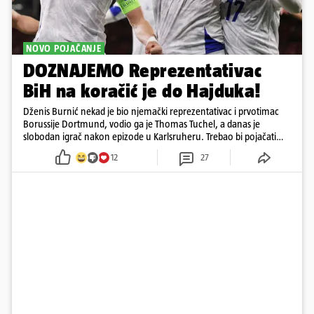
NOVO POJAČANJE
DOZNAJEMO Reprezentativac
BiH na koračić je do Hajduka!
Dženis Burnić nekad je bio njemački reprezentativac i prvotimac
Borussije Dortmund, vodio ga je Thomas Tuchel, a danas je
slobodan igrač nakon epizode u Karlsruheru. Trebao bi pojačati
konkurenciju u veznom redu
12
27