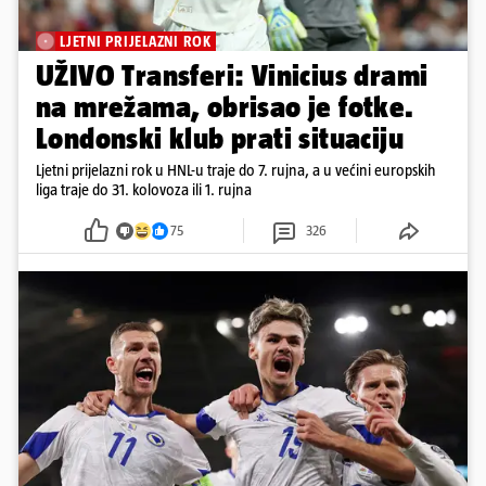
LJETNI PRIJELAZNI ROK
UŽIVO Transferi: Vinicius drami
na mrežama, obrisao je fotke.
Londonski klub prati situaciju
Ljetni prijelazni rok u HNL-u traje do 7. rujna, a u većini europskih
liga traje do 31. kolovoza ili 1. rujna
75
326