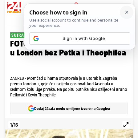
PRIJAVA
Galerija
Komentari
36
SUTRA PROTIV ARSENALA
FOTO Cannavaro poveo Dinamo
u London bez Petka i Theophilea
ZAGREB - Momčad Dinama otputovala je u utorak iz Zagreba
prema Londonu, gdje će u srijedu gostovati kod Arsenala u
sedmom kolu Lige prvaka. Na popisu putnika nisu ozlijeđeni Bruno
Petković i Kevin Theophile
Dodaj 24sata među omiljene izvore na Googleu
1/16