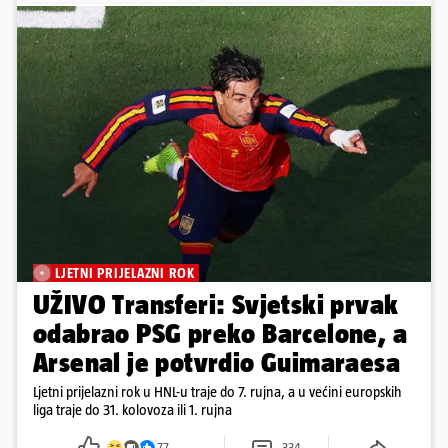
LJETNI PRIJELAZNI ROK
UŽIVO Transferi: Svjetski prvak
odabrao PSG preko Barcelone, a
Arsenal je potvrdio Guimaraesa
Ljetni prijelazni rok u HNL-u traje do 7. rujna, a u većini europskih
liga traje do 31. kolovoza ili 1. rujna
77
334