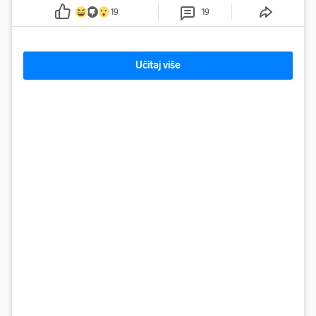
kontrolira
19
19
Učitaj više