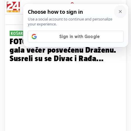
PRIJAVA
Galerija
Komentari
15
KOŠARKAŠKA ELITA
FOTO Evo tko je sve došao na
gala večer posvećenu Draženu.
Susreli su se Divac i Rađa...