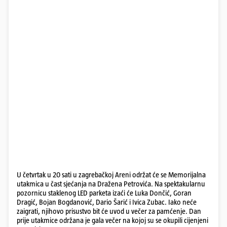
U četvrtak u 20 sati u zagrebačkoj Areni održat će se Memorijalna
utakmica u čast sjećanja na Dražena Petrovića. Na spektakularnu
pozornicu staklenog LED parketa izaći će Luka Dončić, Goran
Dragić, Bojan Bogdanović, Dario Šarić i Ivica Zubac. Iako neće
zaigrati, njihovo prisustvo bit će uvod u večer za pamćenje. Dan
prije utakmice održana je gala večer na kojoj su se okupili cijenjeni