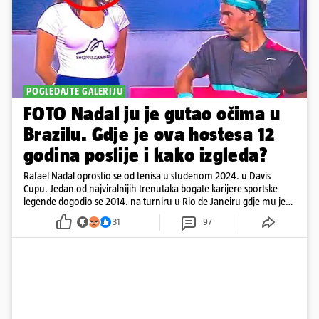
POGLEDAJTE GALERIJU
FOTO Nadal ju je gutao očima u
Brazilu. Gdje je ova hostesa 12
godina poslije i kako izgleda?
Rafael Nadal oprostio se od tenisa u studenom 2024. u Davis
Cupu. Jedan od najviralnijih trenutaka bogate karijere sportske
legende dogodio se 2014. na turniru u Rio de Janeiru gdje mu je
pažnju odvlačila ljepotica iza klupe
31
97