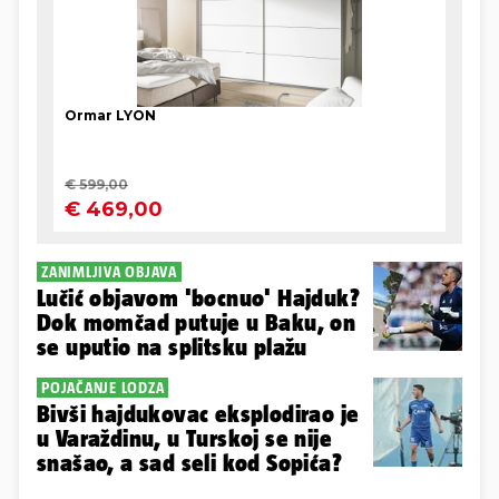
ZANIMLJIVA OBJAVA
Lučić objavom 'bocnuo' Hajduk?
Dok momčad putuje u Baku, on
se uputio na splitsku plažu
POJAČANJE LODZA
Bivši hajdukovac eksplodirao je
u Varaždinu, u Turskoj se nije
snašao, a sad seli kod Sopića?