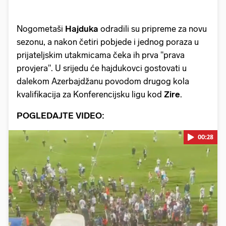
Nogometaši
Hajduka
odradili su pripreme za novu
sezonu, a nakon četiri pobjede i jednog poraza u
prijateljskim utakmicama čeka ih prva "prava
provjera". U srijedu će hajdukovci gostovati u
dalekom Azerbajdžanu povodom drugog kola
kvalifikacija za Konferencijsku ligu kod
Zire
.
POGLEDAJTE VIDEO:
00:28
Pokretanje videa...