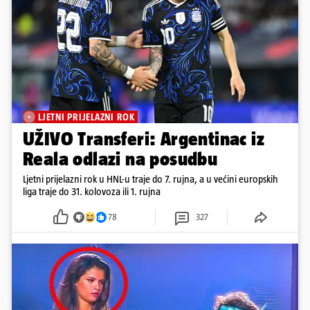
LJETNI PRIJELAZNI ROK
UŽIVO Transferi: Argentinac iz
Reala odlazi na posudbu
Ljetni prijelazni rok u HNL-u traje do 7. rujna, a u većini europskih
liga traje do 31. kolovoza ili 1. rujna
78
327