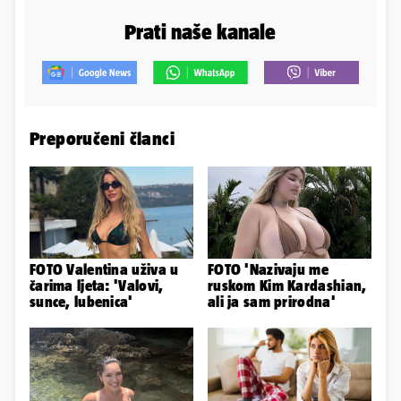
Prati naše kanale
Preporučeni članci
FOTO Valentina uživa u
FOTO 'Nazivaju me
čarima ljeta: 'Valovi,
ruskom Kim Kardashian,
sunce, lubenica'
ali ja sam prirodna'