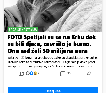
SAGA SE NASTAVLJA
FOTO Spetljali su se na Krku dok
su bili djeca, završilo je burno.
Ona sad želi 50 milijuna eura
Luka Dončić i Anamaria Goltes od bajke do skandala: zaruke pukle,
krenula bitka za skrbništvo i alimentaciju i izgledalo je da će proći
sve sporazumnim rješenjem, ali Goltes je šokirala novom tužbom
u Sloveniji
9
36
Učitaj više