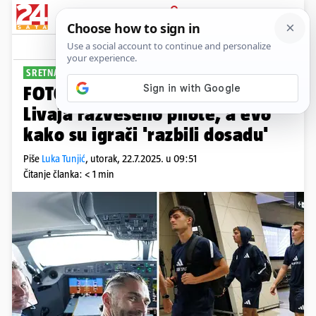
PRIJAVA
Sport
Komentari
32
SRETNA LICA
FOTO Hajdukovci stigli u Baku!
Livaja razveselio pilote, a evo
kako su igrači 'razbili dosadu'
Piše
Luka Tunjić
,
utorak, 22.7.2025. u 09:51
Čitanje članka: < 1 min