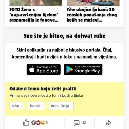
FOTO Žena s
Tihe ubojice ljubavi: 30
'najsavršenijim tijelom'
ženskih ponašanja zbog
raspametila je fanove
kojih se muževi
zaigranim fotkama iz
emocionalno distanciraju
plićaka
Sve što je bitno, na dohvat ruke
Skini aplikaciju za najbolje iskustvo portala. Čitaj,
komentiraj i budi uvijek u toku s najnovijim vijestima.
Odaberi temu koju želiš pratiti
Primaj sve nove vijesti o temi i budi u tijeku
baku
hajduk
marko livaja
6
32