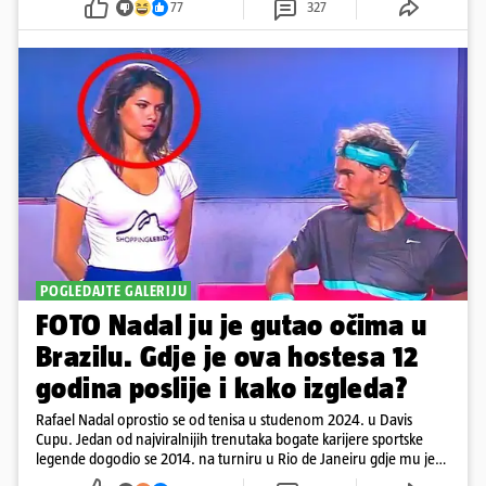
77
327
POGLEDAJTE GALERIJU
FOTO Nadal ju je gutao očima u
Brazilu. Gdje je ova hostesa 12
godina poslije i kako izgleda?
Rafael Nadal oprostio se od tenisa u studenom 2024. u Davis
Cupu. Jedan od najviralnijih trenutaka bogate karijere sportske
legende dogodio se 2014. na turniru u Rio de Janeiru gdje mu je
pažnju odvlačila ljepotica iza klupe