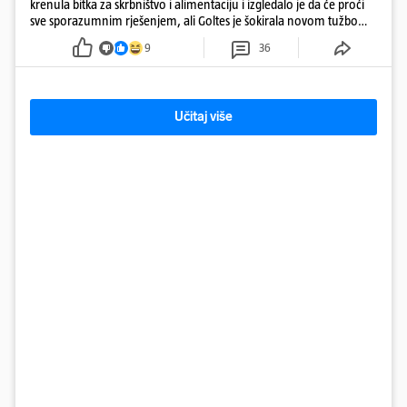
krenula bitka za skrbništvo i alimentaciju i izgledalo je da će proći
sve sporazumnim rješenjem, ali Goltes je šokirala novom tužbom
u Sloveniji
9
36
Učitaj više