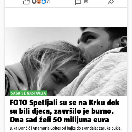
31
90
SAGA SE NASTAVLJA
FOTO Spetljali su se na Krku dok
su bili djeca, završilo je burno.
Ona sad želi 50 milijuna eura
Luka Dončić i Anamaria Goltes od bajke do skandala: zaruke pukle,