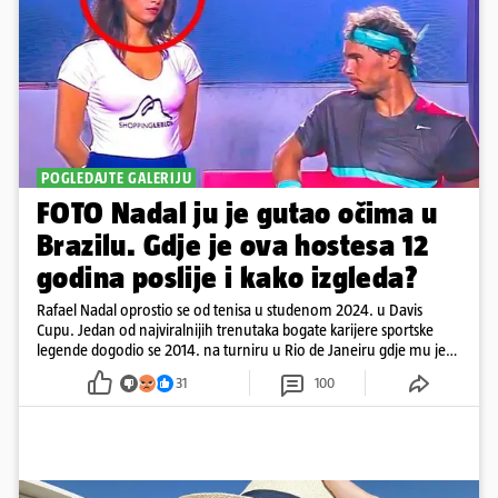
POGLEDAJTE GALERIJU
FOTO Nadal ju je gutao očima u
Brazilu. Gdje je ova hostesa 12
godina poslije i kako izgleda?
Rafael Nadal oprostio se od tenisa u studenom 2024. u Davis
Cupu. Jedan od najviralnijih trenutaka bogate karijere sportske
legende dogodio se 2014. na turniru u Rio de Janeiru gdje mu je
pažnju odvlačila ljepotica iza klupe
31
100