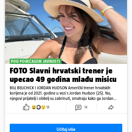
POD POVEĆALOM JAVNOSTI
FOTO Slavni hrvatski trener je
upecao 49 godina mlađu misicu
BILL BELICHICK I JORDAN HUDSON Američki trener hrvatskih
korijena je od 2021. godine u vezi s Jordan Hudson (25). No,
njegovi prijatelji i obitelj su zabrinuti, smatraju kako ga Jordan
kontrolira
18
14
Učitaj više