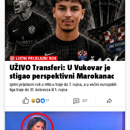
LJETNI PRIJELAZNI ROK
UŽIVO Transferi: U Vukovar je
stigao perspektivni Marokanac
Ljetni prijelazni rok u HNL-u traje do 7. rujna, a u većini europskih
liga traje do 31. kolovoza ili 1. rujna
77
327