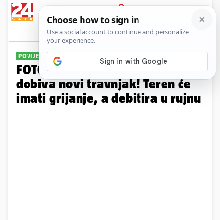
PRIJAVA
Galerija
Komentari
4
POVIJESNI ZAHVAT
FOTO Nakon 38 godina Gorica
dobiva novi travnjak! Teren će
imati grijanje, a debitira u rujnu