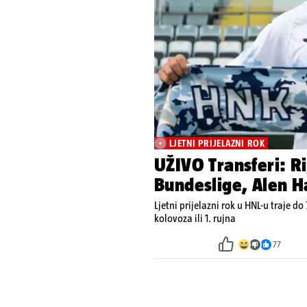
LJETNI PRIJELAZNI ROK
UŽIVO Transferi: R
Bundeslige, Alen Ha
Ljetni prijelazni rok u HNL-u traje do 
kolovoza ili 1. rujna
77