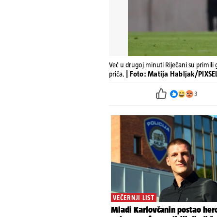
Već u drugoj minuti Riječani su primili g
priča.
| Foto: Matija Habljak/PIXS
3