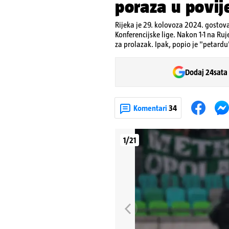
poraza u povij
Rijeka je 29. kolovoza 2024. gostov
Konferencijske lige. Nakon 1-1 na Ruj
za prolazak. Ipak, popio je "petard
Dodaj 24sata
Komentari
34
1/21