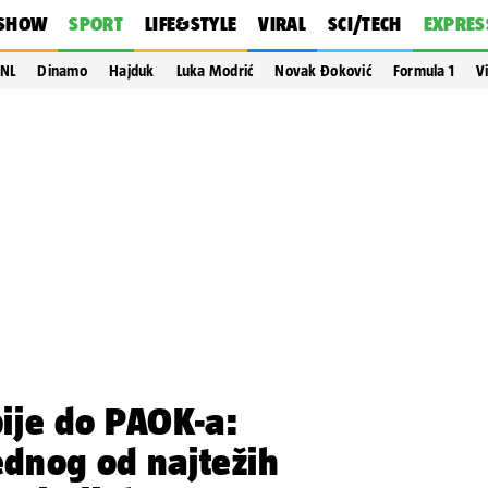
SHOW
SPORT
LIFE&STYLE
VIRAL
SCI/TECH
EXPRES
NL
Dinamo
Hajduk
Luka Modrić
Novak Đoković
Formula 1
V
ije do PAOK-a:
jednog od najtežih