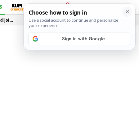
S
PRIJAVA
idi još…