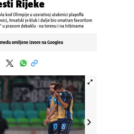
esti Rijeke
ala kod Olimpije u uzvratnoj utakmici playoffa
evici, hrvatski je klub i dalje bio smatran favoritom
u" u pravom debaklu - na terenu i na tribinama
 među omiljene izvore na Googleu