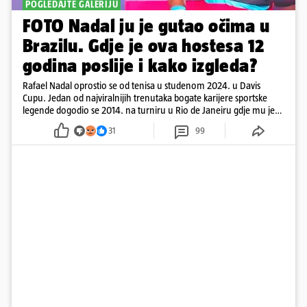
POGLEDAJTE GALERIJU
FOTO Nadal ju je gutao očima u
Brazilu. Gdje je ova hostesa 12
godina poslije i kako izgleda?
Rafael Nadal oprostio se od tenisa u studenom 2024. u Davis
Cupu. Jedan od najviralnijih trenutaka bogate karijere sportske
legende dogodio se 2014. na turniru u Rio de Janeiru gdje mu je
pažnju odvlačila ljepotica iza klupe
31
99