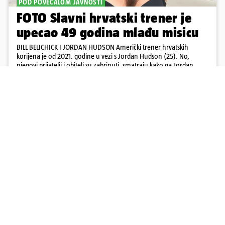
POD POVEĆALOM JAVNOSTI
FOTO Slavni hrvatski trener je
upecao 49 godina mlađu misicu
BILL BELICHICK I JORDAN HUDSON Američki trener hrvatskih
korijena je od 2021. godine u vezi s Jordan Hudson (25). No,
njegovi prijatelji i obitelj su zabrinuti, smatraju kako ga Jordan
kontrolira
18
13
Učitaj više