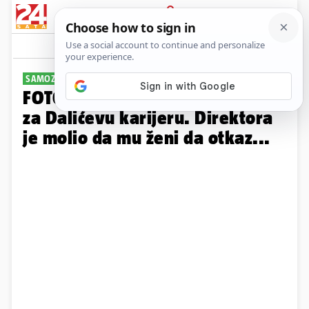
PRIJAVA
Galerija
SAMOZATAJNA SUPRUGA
FOTO Podnijela je najveću žrtvu
za Dalićevu karijeru. Direktora
je molio da mu ženi da otkaz...