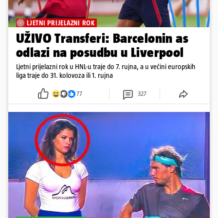
LJETNI PRIJELAZNI ROK
UŽIVO Transferi: Barcelonin as
odlazi na posudbu u Liverpool
Ljetni prijelazni rok u HNL-u traje do 7. rujna, a u većini europskih
liga traje do 31. kolovoza ili 1. rujna
77
327