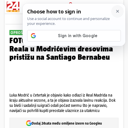
PRIJAVA
Galerija
Komentari
43
OPROŠTAJ OD REALOVA DOMA
FOTO Posljednji ples: Navijači
Reala u Modrićevim dresovima
pristižu na Santiago Bernabeu
Luka Modrić u četvrtak je objavio kako odlazi iz Real Madrida na
kraju aktualne sezone, a ta je objava izazvala lavinu reakcija. Dok
su bivši i sadašnji suigrači odali počast svemu što je napravio,
navijači su pohrlili kupiti preostale ulaznice za utakmicu
Dodaj 24sata među omiljene izvore na Googleu