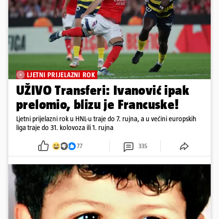
LJETNI PRIJELAZNI ROK
UŽIVO Transferi: Ivanović ipak
prelomio, blizu je Francuske!
Ljetni prijelazni rok u HNL-u traje do 7. rujna, a u većini europskih
liga traje do 31. kolovoza ili 1. rujna
77
335