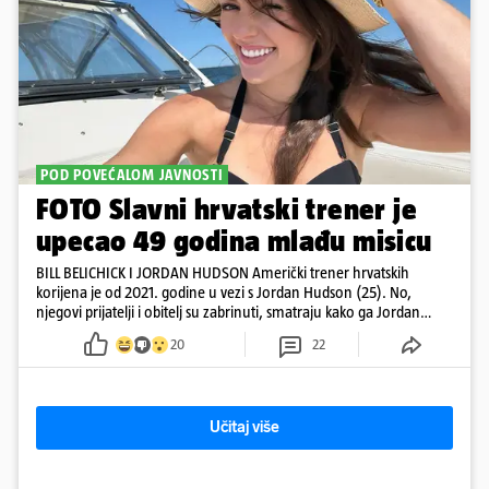
POD POVEĆALOM JAVNOSTI
FOTO Slavni hrvatski trener je
upecao 49 godina mlađu misicu
BILL BELICHICK I JORDAN HUDSON Američki trener hrvatskih
korijena je od 2021. godine u vezi s Jordan Hudson (25). No,
njegovi prijatelji i obitelj su zabrinuti, smatraju kako ga Jordan
kontrolira
20
22
Učitaj više